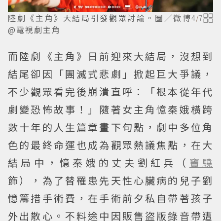
陸劇《主角》大結局引發觀眾討論。圖／微博
4
/
7
@電視劇主角
而陸劇《主角》日前迎來大結局，沒想到
結尾卻因「團滅式悲劇」掀起巨大爭議，
不少觀眾看完後崩潰直呼：「根本從年代
劇變恐怖故事！」隨著女主角憶秦娥橫跨
數十年的人生篇章畫下句點，劇中多位角
色的最終命運也成為觀眾熱議焦點，在大
結局中，憶秦娥的丈夫劉紅兵（
竇驍
飾），為了替罹患先天性心臟病的兒子劉
憶籌措手術費，在手術前夕私自帶著孩子
外出散心。不料途中因販售盜版錄音帶遭