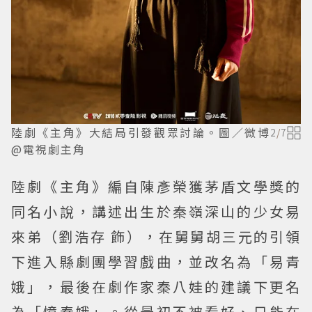
陸劇《主角》大結局引發觀眾討論。圖／微博
2
/
7
@電視劇主角
陸劇《主角》編自陳彥榮獲茅盾文學獎的
同名小說，講述出生於秦嶺深山的少女易
來弟（劉浩存 飾），在舅舅胡三元的引領
下進入縣劇團學習戲曲，並改名為「易青
娥」，最後在劇作家秦八娃的建議下更名
為「憶秦娥」。從最初不被看好、只能在