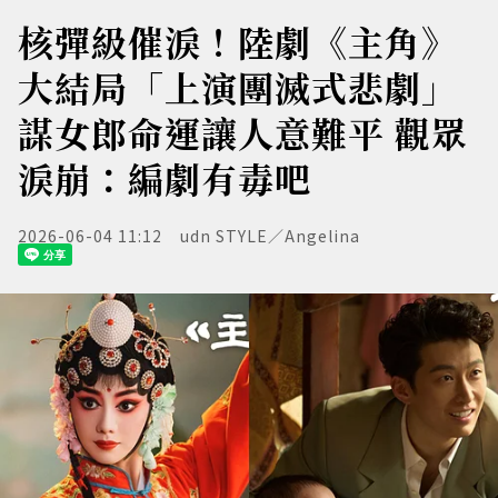
核彈級催淚！陸劇《主角》
大結局「上演團滅式悲劇」
謀女郎命運讓人意難平 觀眾
淚崩：編劇有毒吧
2026-06-04 11:12
udn STYLE／Angelina