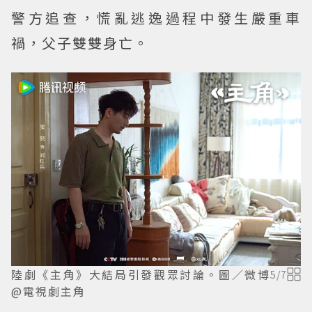
警方追查，慌亂逃逸過程中發生嚴重車
禍，父子雙雙身亡。
陸劇《主角》大結局引發觀眾討論。圖／微博
5
/
7
@電視劇主角