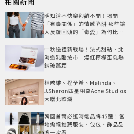
相關新聞
明知道不快樂卻離不開！揭開
「有毒關係」的情感陷阱 那些讓
人反覆回頭的「毒愛」為何比菸
還難戒？
中秋送禮新戰場！法式甜點、北
海道乳酪搶市 爆紅檸檬蛋糕熱
銷破萬顆
林映維、程予希、Melinda、
J.Sheron四星相會Acne Studios
大曬北歐潮
韓國首爾必逛時髦品牌45選！當
地編輯推薦服裝、包包、飾品品
牌一次看