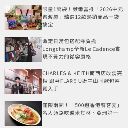
限量1萬袋！萊爾富推「2026中元
普渡袋」精選12款熱銷商品一袋
搞定
命定日常包搭配零負擔
Longchamp全新Le Cadence實
現不費力的從容風格
CHARLES & KEITH南西店改裝亮
相 跟著FLARE U逛中山同款包輕
鬆入手
僅限兩團！「500遊香港饕客宴」
名人領路吃遍米其林、亞洲第一