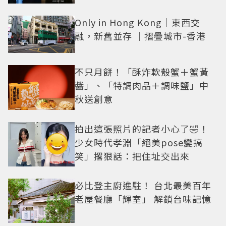
Only in Hong Kong｜東西交
融，新舊並存 ｜摺疊城市-香港
不只月餅！「酥炸軟殼蟹＋蟹黃
醬」、「特調肉品＋調味鹽」中
秋送創意
拍出這張照片的記者小心了🤣！
少女時代孝淵「絕美pose變搞
笑」撂狠話：把住址交出來
必比登主廚進駐！ 台北最美百年
老屋餐廳「輝室」 解鎖台味記憶