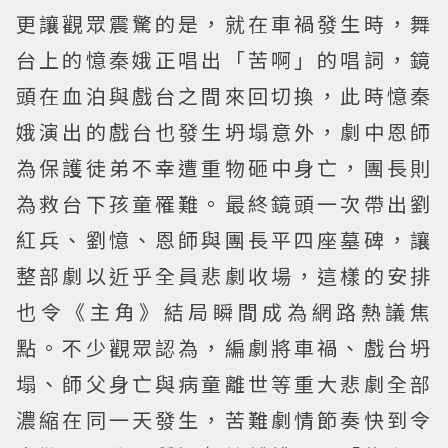
更讓觀眾震驚的是，就在車禍發生時，舞
台上的憶秦娥正唱出「苦啊」的唱詞，鏡
頭在血泊與戲台之間來回切換，此時憶秦
娥演出的戲台也發生坍塌意外，劇中恩師
為保護徒弟不幸遭重物砸中身亡，團長則
為救台下孩童罹難。最終鏡頭一次帶出劉
紅兵、劉憶、恩師與團長平四座墓碑，讓
整部劇以近乎全員悲劇收場，這樣的安排
也令《主角》結局瞬間成為網路熱議焦
點。不少觀眾認為，編劇將車禍、戲台坍
塌、師父身亡與病童離世等重大悲劇全部
濃縮在同一天發生，苦難劇情節奏快到令