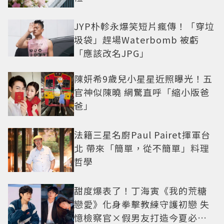
JYP朴軫永爆笑短片瘋傳！「穿垃
圾袋」趕場Waterbomb 被虧
「應該改名JPG」
陳妍希9歲兒小星星近照曝光！五
官神似陳曉 網驚直呼「縮小版爸
爸」
法籍三星名廚Paul Pairet揮軍台
北 帶來「簡單，從不簡單」料理
哲學
甜度爆表了！丁海寅《我的荒糖
戀愛》化身拳擊教練守護初戀 失
憶檢察官×假男友打造今夏必看