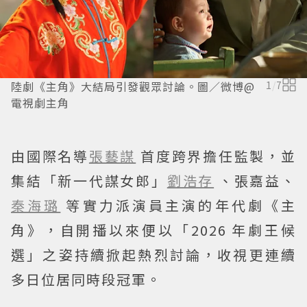
陸劇《主角》大結局引發觀眾討論。圖／微博@
1
/
7
電視劇主角
由國際名導
張藝謀
首度跨界擔任監製，並
集結「新一代謀女郎」
劉浩存
、張嘉益、
秦海璐
等實力派演員主演的年代劇《主
角》，自開播以來便以「2026 年劇王候
選」之姿持續掀起熱烈討論，收視更連續
多日位居同時段冠軍。