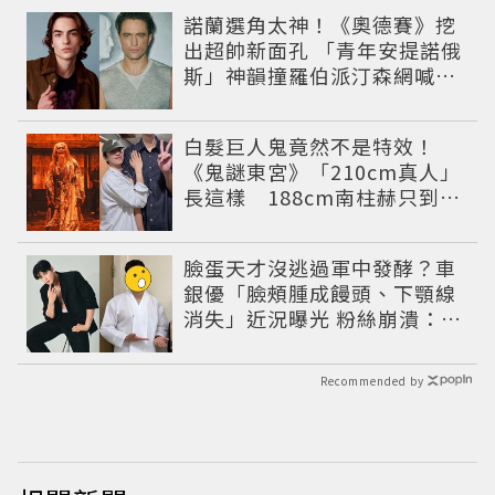
諾蘭選角太神！《奧德賽》挖
出超帥新面孔 「青年安提諾俄
斯」神韻撞羅伯派汀森網喊：
夢回愛德華！
白髮巨人鬼竟然不是特效！
《鬼謎東宮》「210cm真人」
長這樣 188cm南柱赫只到他
胸口
臉蛋天才沒逃過軍中發酵？車
銀優「臉頰腫成饅頭、下顎線
消失」近況曝光 粉絲崩潰：空
氣有酵母😭
Recommended by