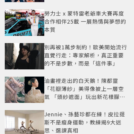
小甜劇
勞力士 x 蒙特雷老爺車大賽再度
合作相伴25載 一展熱情與夢想的
本質
別再被1萬步制約！歐美開始流行
直覺行走：專家解析，真正重要
的不是步數，而是「這件事」
油畫裡走出的白天鵝！陳都靈
「花瓣薄紗」美得像披上一層空
氣 「頭紗遮面」玩出新花樣朦朧
美感太仙
Jennie、孫藝珍都在練！皮拉提
斯不是瘦身運動，教練揭9大迷
思、選課真相