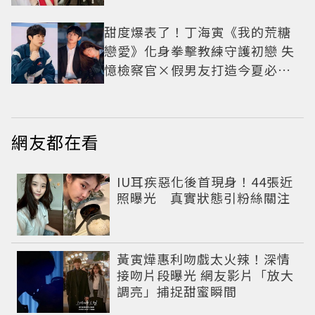
甜度爆表了！丁海寅《我的荒糖
戀愛》化身拳擊教練守護初戀 失
憶檢察官×假男友打造今夏必看
小甜劇
網友都在看
IU耳疾惡化後首現身！44張近
照曝光 真實狀態引粉絲關注
黃寅燁惠利吻戲太火辣！深情
接吻片段曝光 網友影片「放大
調亮」捕捉甜蜜瞬間