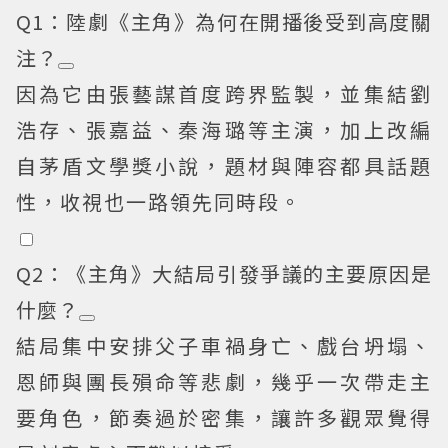
Q1：陸劇《主角》為何在開播後受到高度關
注？
因為它由張藝謀首度跨界監製，並集結劉
浩存、張嘉益、秦海璐等主演，加上改編
自茅盾文學獎小說，題材與陣容都具話題
性，收視也一路領先同時段。
Q2：《主角》大結局引發爭議的主要原因是
什麼？
結局集中安排父子車禍身亡、戲台坍塌、
恩師與團長殞命等悲劇，幾乎一次帶走主
要角色，節奏過於密集，讓許多觀眾覺得