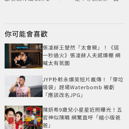
女神
重要的不是步數，而
是「這件事」
你可能會喜歡
張凌赫王楚然「太會親」！《這
一秒過火》張凌赫人夫感爆棚 網
喊太有氛圍
JYP朴軫永爆笑短片瘋傳！「穿垃
圾袋」趕場Waterbomb 被虧
「應該改名JPG」
陳妍希9歲兒小星星近照曝光！五
官神似陳曉 網驚直呼「縮小版爸
爸」