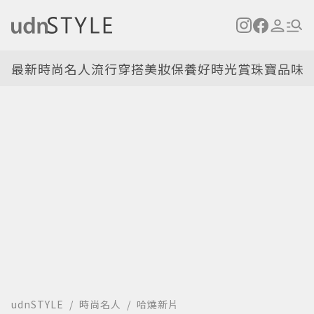
最新
時尚名人
流行穿搭
美妝保養
好時光
賞珠寶
品味
udnSTYLE
時尚名人
哈燒新片