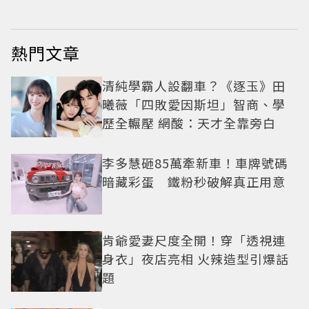
熱門文章
清純學霸人設翻車？《逐玉》田
曦薇「四敗愛因斯坦」智商、學
歷全輾壓 網酸：天才全靠旁白
李多慧砸85萬牽新車！車牌號碼
暗藏彩蛋 鐵粉秒破解真正用意
肯爺愛妻尺度全開！穿「透視連
身衣」夜店亮相 火辣造型引爆話
題