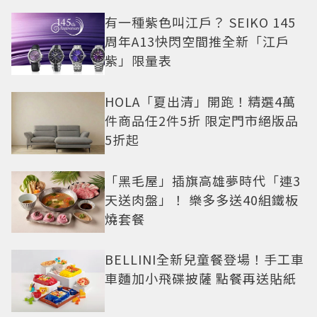
有一種紫色叫江戶？ SEIKO 145
周年A13快閃空間推全新「江戶
紫」限量表
HOLA「夏出清」開跑！精選4萬
件商品任2件5折 限定門市絕版品
5折起
「黑毛屋」插旗高雄夢時代「連3
天送肉盤」！ 樂多多送40組鐵板
燒套餐
BELLINI全新兒童餐登場！手工車
車麵加小飛碟披薩 點餐再送貼紙