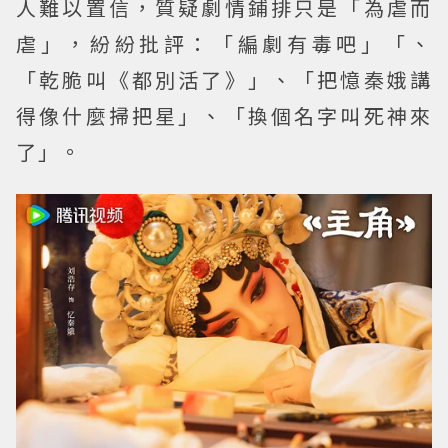
人難以置信，質疑劇情鋪排只是「為虐而
虐」，紛紛批評：「編劇有毒吧」「、
「乾脆叫《都別活了》」、「把憶秦娥講
得像什麼掃把星」、「換個名字叫死神來
了」。