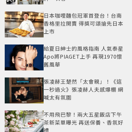
日本咖哩麵包冠軍首登台！台南
香格里拉開賣 得獎可頌搶先日本
上市
給夏日紳士的風格指南 人氣泰星
Apo將PIAGET上手 再現1970懷
舊風華
張凌赫王楚然「太會親」！《這
一秒過火》張凌赫人夫感爆棚 網
喊太有氛圍
不用飛巴黎！兩大五星飯店下午
茶新菜單曝光 再送保養、香氛好
禮