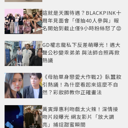
這就是天團待遇？BLACKPINK十
周年見面會「僅抽40人參與」報
名開始到截止僅9小時粉絲怒了😡
GD權志龍私下反差萌曝光！遇大
聲公秒變乖弟弟 與法師合照再掀
熱議
《母胎單身戀愛大作戰2》臥蠶妝
引熱議！為什麼看起來這麼不自
然？彩妝師教你正確畫法
黃寅燁惠利吻戲太火辣！深情接
吻片段曝光 網友影片「放大調
亮」捕捉甜蜜瞬間