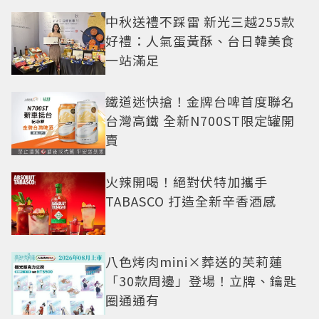
中秋送禮不踩雷 新光三越255款
好禮：人氣蛋黃酥、台日韓美食
一站滿足
鐵道迷快搶！金牌台啤首度聯名
台灣高鐵 全新N700ST限定罐開
賣
火辣開喝！絕對伏特加攜手
TABASCO 打造全新辛香酒感
八色烤肉mini×葬送的芙莉蓮
「30款周邊」登場！立牌、鑰匙
圈通通有