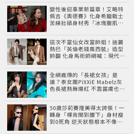
變性後迎事業新篇章！艾略特
佩吉《奧德賽》化身希臘戰士
苦練壯碩身材秀「冰塊腹肌」
重返好萊塢
這次不當仙女改當帥姐！迪麗
熱巴「英倫老錢風西裝」造型
帥翻 化身馬術師網喊：現代版
李長歌
全網瘋傳的「長裙女孩」是
誰？泰女團PiXXiE Mabelz灰
色長裙熱舞爆紅 不靠露膚也能
性感出圈
50歲莎莉賽隆美得太誇張！一
轉身「裸背開到腰下」身材瘦
到0死角 逆天狀態根本不像年
過半百