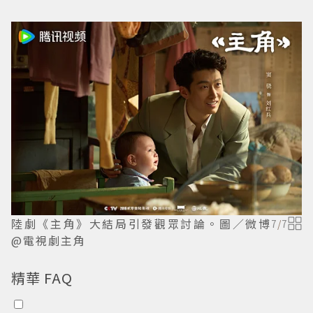
陸劇《主角》大結局引發觀眾討論。圖／微博
7
/
7
@電視劇主角
精華 FAQ