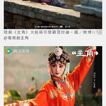
陸劇《主角》大結局引發觀眾討論。圖／微博
3
/
7
@電視劇主角