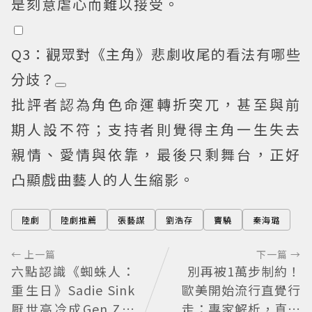
是刻意虐心而難以接受。
Q3：觀眾對《主角》悲劇收尾的看法有哪些
分歧？
批評者認為角色命運轉折突兀，甚至與前
期人設不符；支持者則覺得主角一生失去
親情、愛情與依靠，最後只剩舞台，正好
凸顯戲曲藝人的人生縮影。
陸劇
陸劇推薦
張藝謀
劉浩存
竇驍
秦海璐
← 上一篇
下一篇 →
六點認識《蜘蛛人：
別再被1萬步制約！
重生日》Sadie Sink
歐美開始流行直覺行
厭世高冷成Gen Z新
走：專家解析，真正