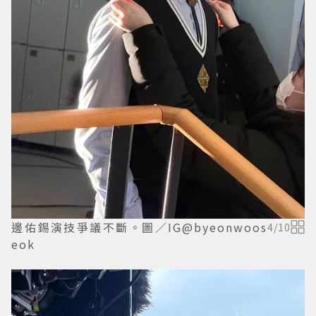
邊佑錫演技爭議不斷。圖／IG@byeonwoos
4
/
10
eok