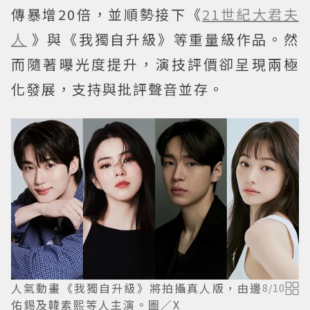
傳暴增20倍，並順勢接下《
21世紀大君夫
人
》與《我獨自升級》等重量級作品。然
而隨著曝光度提升，演技評價卻呈現兩極
化發展，支持與批評聲音並存。
人氣動畫《我獨自升級》將拍攝真人版，由邊
8
/
10
佑錫及韓素熙等人主演。圖／X