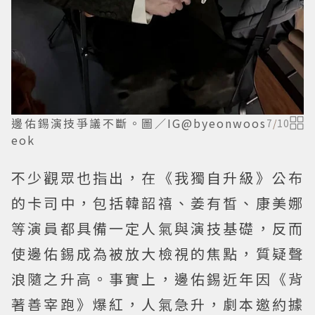
邊佑錫演技爭議不斷。圖／IG@byeonwoos
7
/
10
eok
不少觀眾也指出，在《我獨自升級》公布
的卡司中，包括韓韶禧、姜有皙、康美娜
等演員都具備一定人氣與演技基礎，反而
使邊佑錫成為被放大檢視的焦點，質疑聲
浪隨之升高。事實上，邊佑錫近年因《背
著善宰跑》爆紅，人氣急升，劇本邀約據