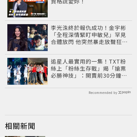
資格說愛妳！
李光洙終於報仇成功！金宇彬
「全程深情緊盯申敏兒」罕見
合體放閃 他突然暴走放聲狂吼
笑翻全場
追星人最實用的一集！TXT粉
絲上「粉絲生存戰」揭「搶票
必勝神技」：開賣前30分鐘手
機重開
Recommended by
相關新聞