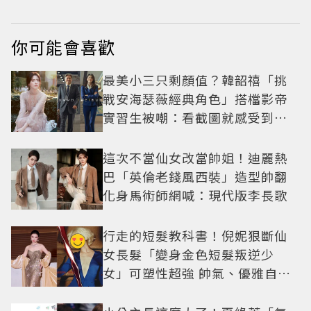
你可能會喜歡
最美小三只剩顏值？韓韶禧「挑
戰安海瑟薇經典角色」搭檔影帝
實習生被嘲：看截圖就感受到演
技
這次不當仙女改當帥姐！迪麗熱
巴「英倫老錢風西裝」造型帥翻
化身馬術師網喊：現代版李長歌
行走的短髮教科書！倪妮狠斷仙
女長髮「變身金色短髮叛逆少
女」可塑性超強 帥氣、優雅自由
切換