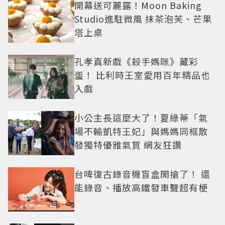
開幕送可麗露！Moon Baking
Studio進駐微風 抹茶泡芙、芒果
塔上桌
孔孝真新戲《殺手媽咪》藏彩
蛋！ 比利時王室愛用百年精品也
入戲
小公主長這麼大了！夏綠蒂「氣
場不輸凱特王妃」與媽媽同框散
發獨特優雅氣質 網友狂讚
台啤復古錄音機盲盒開搶了！ 還
能錄音、播放高鐵發車聲超有梗