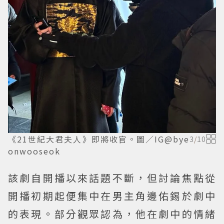
《21世紀大君夫人》即將收官。圖／IG@bye
3
/
10
onwooseok
該劇自開播以來話題不斷，但討論焦點從
開播初期起便集中在男主角邊佑錫於劇中
的表現。部分觀眾認為，他在劇中的情緒