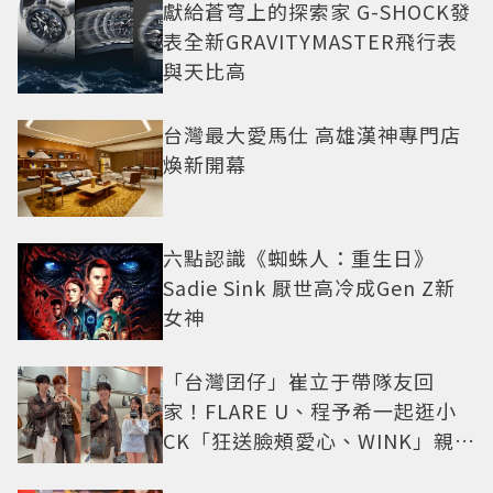
獻給蒼穹上的探索家 G-SHOCK發
表全新GRAVITYMASTER飛行表
與天比高
台灣最大愛馬仕 高雄漢神專門店
煥新開幕
六點認識《蜘蛛人：重生日》
Sadie Sink 厭世高冷成Gen Z新
女神
「台灣囝仔」崔立于帶隊友回
家！FLARE U、程予希一起逛小
CK「狂送臉頰愛心、WINK」親曝
中山站私藏必逛名單