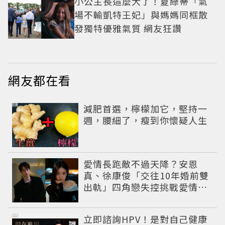
小公主長這麼大了！夏綠蒂「氣
場不輸凱特王妃」與媽媽同框散
發獨特優雅氣質 網友狂讚
網友都在看
PR
減肥首選，檸檬加它，堅持一
週，腰細了，瘦到你懷疑人生
愛情長跑敵不過天降？安恩
真、徐康俊「交往10年婚前雙
出軌」四角戀失控挑戰愛情底
線
PR
立即諮詢HPV！是對自己健康