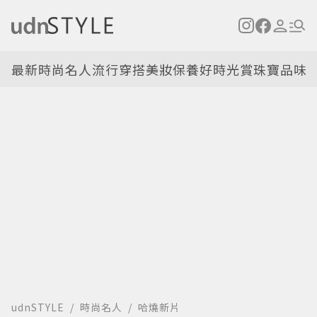
最新
時尚名人
流行穿搭
美妝保養
好時光
賞珠寶
品味
udnSTYLE
時尚名人
哈燒新片