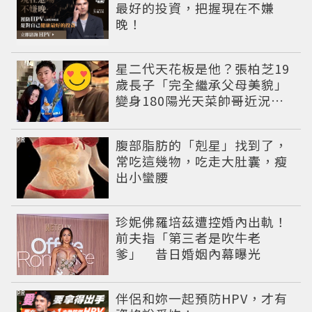
最好的投資，把握現在不嫌
晚！
星二代天花板是他？張柏芝19
歲長子「完全繼承父母美貌」
變身180陽光天菜帥哥近況曝
光
PR
腹部脂肪的「剋星」找到了，
常吃這幾物，吃走大肚囊，瘦
出小蠻腰
珍妮佛羅培茲遭控婚內出軌！
前夫指「第三者是吹牛老
爹」 昔日婚姻內幕曝光
PR
伴侶和妳一起預防HPV，才有