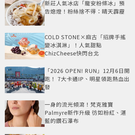
新莊人氣冰店「龍安粉條冰」預
告熄燈！粉絲捨不得：晴天霹靂
COLD STONE×麻古「招牌手搖
變冰淇淋」！人氣甜點
ChizCheese快閃台北
「2026 OPEN! RUN」12月6日開
跑！ 7大卡通IP、明星領跑熱血出
發
一身的流光傾瀉！梵克雅寶
Palmyre新作升級 彷如粉紅、湛
藍的鑽石瀑布