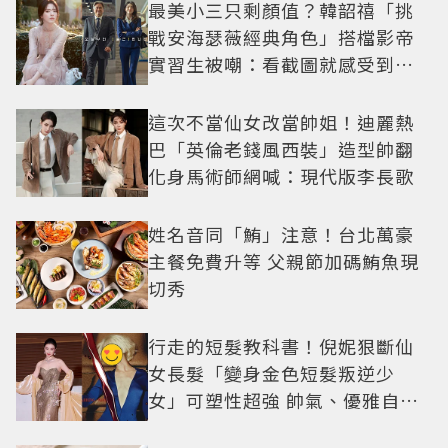
最美小三只剩顏值？韓韶禧「挑
戰安海瑟薇經典角色」搭檔影帝
實習生被嘲：看截圖就感受到演
技
這次不當仙女改當帥姐！迪麗熱
巴「英倫老錢風西裝」造型帥翻
化身馬術師網喊：現代版李長歌
姓名音同「鮪」注意！台北萬豪
主餐免費升等 父親節加碼鮪魚現
切秀
行走的短髮教科書！倪妮狠斷仙
女長髮「變身金色短髮叛逆少
女」可塑性超強 帥氣、優雅自由
切換