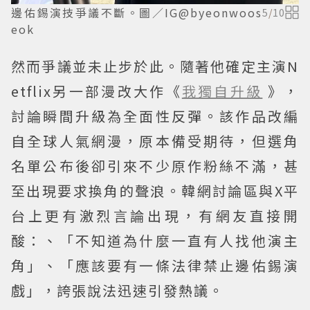
邊佑錫演技爭議不斷。圖／IG@byeonwoos
5
/
10
eok
然而爭議並未止步於此。隨著他確定主演N
etflix另一部漫改大作《
我獨自升級
》，
討論瞬間升級為全面性反彈。該作品改編
自全球人氣網漫，原本備受期待，但選角
名單公布後卻引來不少原作粉絲不滿，甚
至出現要求換角的聲浪。韓網討論區與X平
台上更有激烈言論出現，有網友直接開
酸：、「不知道為什麼一直有人找他演主
角」、「應該要有一條法律禁止邊佑錫演
戲」，誇張說法迅速引發熱議。