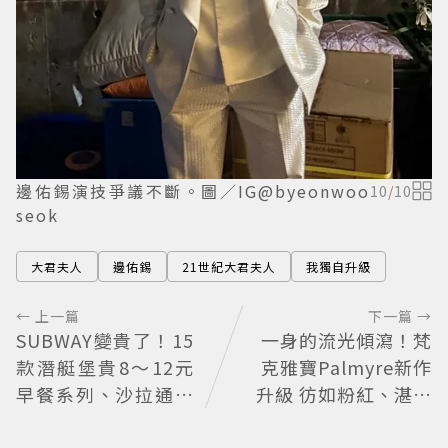
邊佑錫演技爭議不斷。圖／IG@byeonwoo
10
/
10
seok
大君夫人
邊佑錫
21世紀大君夫人
我獨自升級
← 上一篇
下一篇 →
SUBWAY變貴了！15
一身的流光傾瀉！梵
款潛艇堡貴8～12元
克雅寶Palmyre新作
早餐系列、沙拉通通
升級 彷如粉紅、湛藍
也調漲
的鑽石瀑布