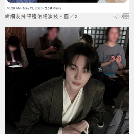
韓網友辣評邊佑錫演技。圖／X
6
/
10