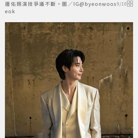
邊佑錫演技爭議不斷。圖／IG@byeonwoos
9
/
10
eok