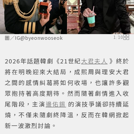
圖／IG@byeonwooseok
1
/
10
2026年話題韓劇《21世紀
大君夫人
》終於
將在明晚迎來大結局，成熙周與理安大君
之間的感情糾葛將如何收場，也讓許多觀
眾抱持著高度期待。然而隨著劇情進入收
尾階段，主演
邊佑錫
的演技爭議卻持續延
燒，不僅未隨劇終降溫，反而在韓網掀起
新一波激烈討論。