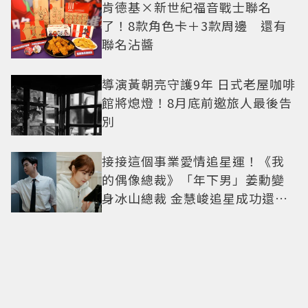
肯德基×新世紀福音戰士聯名
了！8款角色卡＋3款周邊 還有
聯名沾醬
導演黃朝亮守護9年 日式老屋咖啡
館將熄燈！8月底前邀旅人最後告
別
接接這個事業愛情追星運！《我
的偶像總裁》「年下男」姜勳變
身冰山總裁 金慧峻追星成功還偶
遇愛情
7-ELEVEN星級饗宴「泰味雙饗」
端新菜！酸辣烤魚、泰奶提拉米
蘇快嘗鮮