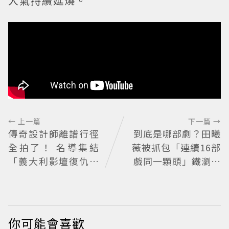
人氣持續延燒。
← 上一篇
下一篇 →
傳奇設計師離譜行徑
到底是哪部劇？田曦
全拍了！ 名導集結
薇被抓包「連續16部
「義大利影壇復仇者
戲同一顆頭」鐵瀏海
聯盟」
焊死遭嫌看膩 網嘆：
完全分不出角色
你可能會喜歡