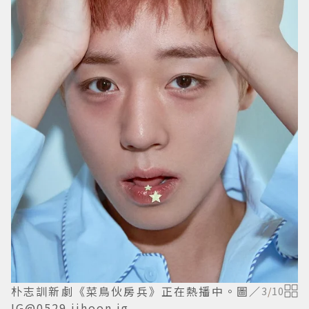
朴志訓新劇《菜鳥伙房兵》正在熱播中。圖／
3
/
10
IG@0529.jihoon.ig