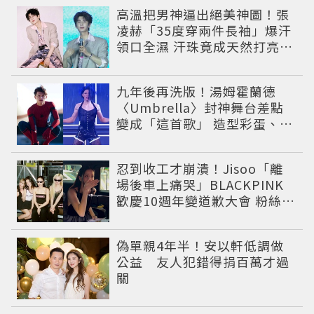
高溫把男神逼出絕美神圖！張
凌赫「35度穿兩件長袖」爆汗
領口全濕 汗珠竟成天然打亮帥
到離譜
九年後再洗版！湯姆霍蘭德
〈Umbrella〉封神舞台差點
變成「這首歌」 造型彩蛋、暖
心故事一次公開
忍到收工才崩潰！Jisoo「離
場後車上痛哭」BLACKPINK
歡慶10週年變道歉大會 粉絲看
了超心疼
偽單親4年半！安以軒低調做
公益 友人犯錯得捐百萬才過
關