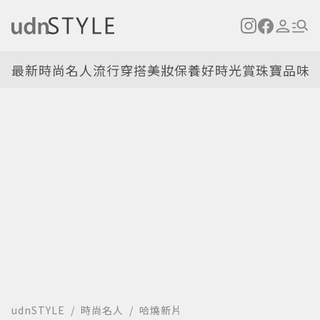
最新
時尚名人
流行穿搭
美妝保養
好時光
賞珠寶
品味
udnSTYLE
時尚名人
哈燒新片