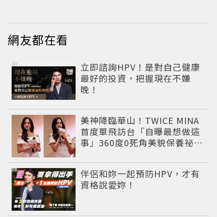
網友都在看
PR
立即諮詢HPV！是對自己健康
最好的投資，把握現在不嫌
晚！
美神降臨華山！TWICE MINA
首度單飛訪台「自曝最想做這
事」360度0死角美貌保養祕訣
一次公開
PR
伴侶和妳一起預防HPV，才有
資格說愛妳！