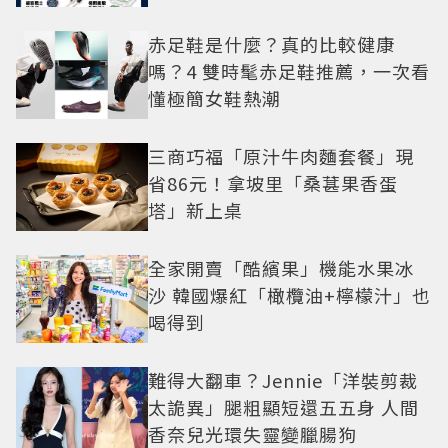
赤足鞋是什麼？真的比較健康
嗎？4 雙時髦赤足鞋推薦，一次看
懂極簡女鞋熱潮
三商巧福「原汁牛肉麵套餐」現
省86元！拿坡里「桑葚果香蛋
塔」新上桌
全家開賣「酷繽果」機能水果冰
沙 韓國爆紅「橄欖油+檸檬汁」也
喝得到
難得大翻車？Jennie「洋裝剪裁
太詭異」腿粗顯短還五五身 人間
香奈兒光環失靈變臘腸狗