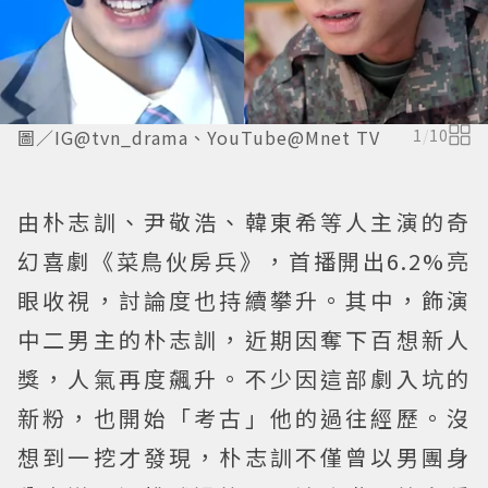
圖／IG@tvn_drama、YouTube@Mnet TV
1
/
10
由朴志訓、尹敬浩、韓東希等人主演的奇
幻喜劇《菜鳥伙房兵》，首播開出6.2%亮
眼收視，討論度也持續攀升。其中，飾演
中二男主的朴志訓，近期因奪下百想新人
獎，人氣再度飆升。不少因這部劇入坑的
新粉，也開始「考古」他的過往經歷。沒
想到一挖才發現，朴志訓不僅曾以男團身