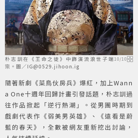
朴志訓在《王命之徒》中飾演流浪世子端
10
/
10
宗。圖／IG@0529.jihoon.ig
隨著新劇《菜鳥伙房兵》爆紅，加上Wann
a One十週年回歸計畫引發話題，朴志訓過
往作品掀起「逆行熱潮」。從男團時期到
戲劇代表作《弱美男英雄》、《遠看是蔚
藍的春天》，全數被網友重新挖出討論，