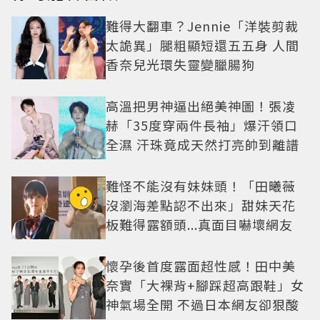
難得大翻車？Jennie「洋裝剪裁
太詭異」腿粗顯短還五五身 人間
香奈兒光環失靈變臘腸狗
高溫把男神逼出絕美神圖！張凌
赫「35度穿兩件長袖」爆汗領口
全濕 汗珠竟成天然打亮帥到離譜
難怪不能沒有妹妹頭！「田曦薇
沒瀏海差點認不出來」甜妹天花
板難得露額頭...真面目嚇壞網友
懷孕後首度露面超性感！田中美
奈實「大裸背+腳踩超高跟鞋」女
神氣場全開 不過日本網友卻狠酸