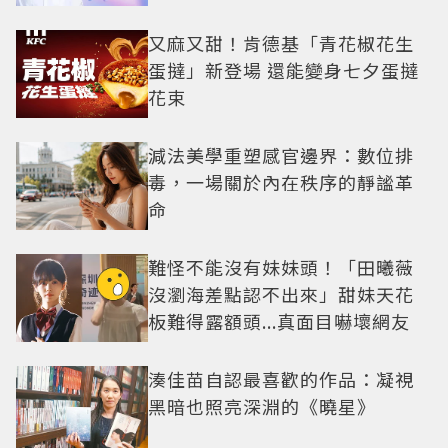
防三角關係
又麻又甜！肯德基「青花椒花生
蛋撻」新登場 還能變身七夕蛋撻
花束
減法美學重塑感官邊界：數位排
毒，一場關於內在秩序的靜謐革
命
難怪不能沒有妹妹頭！「田曦薇
沒瀏海差點認不出來」甜妹天花
板難得露額頭...真面目嚇壞網友
湊佳苗自認最喜歡的作品：凝視
黑暗也照亮深淵的《曉星》