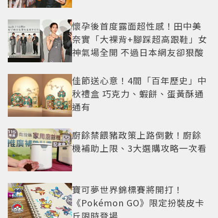
懷孕後首度露面超性感！田中美
奈實「大裸背+腳踩超高跟鞋」女
神氣場全開 不過日本網友卻狠酸
佳節送心意！4間「百年歷史」中
秋禮盒 巧克力、蝦餅、蛋黃酥通
通有
廚餘禁餵豬政策上路倒數！廚餘
機補助上限、3大選購攻略一次看
寶可夢世界錦標賽將開打！
《Pokémon GO》限定扮裝皮卡
丘限時登場