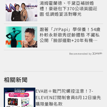
湯姆霍蘭德、千黛亞補辦婚
禮！豪砸包下370公頃英國莊
園 低調婚宴派對曝光
跟著「JYPapi」學保養！54歲
朴軫永新歌秀逆齡體態 不藏私
公開「臉部運動+20年有機飲
食」養生秘訣
Recommended by
相關新聞
EVA迷＋戰鬥陀螺控注意！7-
ELEVEN訂閱制會員8月12日搶先
購限量聯名款