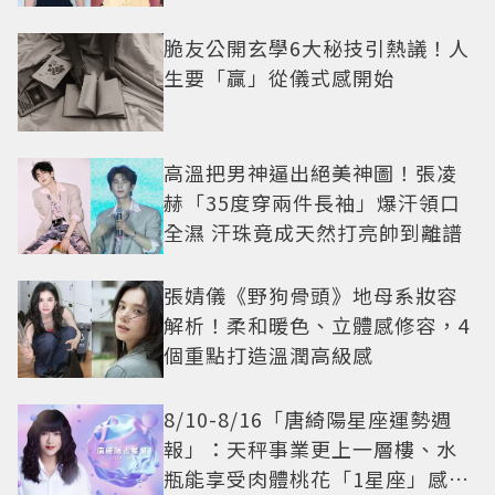
脆友公開玄學6大秘技引熱議！人
生要「贏」從儀式感開始
高溫把男神逼出絕美神圖！張凌
赫「35度穿兩件長袖」爆汗領口
全濕 汗珠竟成天然打亮帥到離譜
張婧儀《野狗骨頭》地母系妝容
解析！柔和暖色、立體感修容，4
個重點打造溫潤高級感
8/10-8/16「唐綺陽星座運勢週
報」：天秤事業更上一層樓、水
瓶能享受肉體桃花「1星座」感情