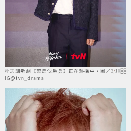
朴志訓新劇《菜鳥伙房兵》正在熱播中。圖／
2
/
10
IG@tvn_drama