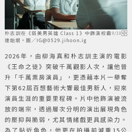
朴志訓在《弱美男英雄 Class 1》中飾演校霸
9
/
10
連始垠。圖／IG@0529.jihoon.ig
2026年，由柳海真和朴志訓主演的電影
《王命之徒》突破千萬觀影人次，讓他晉
升「千萬票房演員」，更憑藉本片一舉奪
下第62屆百想藝術大響最佳男新人，迎來
演員生涯的重要里程碑。片中他飾演被流
放的端宗，透過層次分明的演出展現角色
的壓抑與脆弱，尤其情緒戲更具感染力。
為了貼近角色，他更在拍攝前減重15公