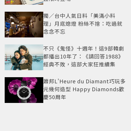
獨／台中人氣日料「美滿小料
理」月底熄燈 粉絲不捨：吃過就
念念不忘
不只《鬼怪》十週年！這9部韓劇
都播出10年了：《請回答1988》
經典不敗，這部大家狂推續集
蕭邦L'Heure du Diamant巧玩多
元幾何造型 Happy Diamonds歡
慶50周年
收藏一段別具意義的時尚史和電
影史！「穿Prada的惡魔2」衣櫥
9月上拍