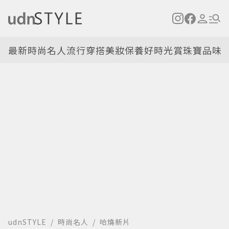
最新
時尚名人
流行穿搭
美妝保養
好時光
賞珠寶
品味
udnSTYLE
時尚名人
哈燒新片