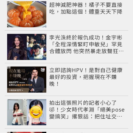
PR
超神減肥神器！橘子不要直接
吃，加點這個！體重天天下降
李光洙終於報仇成功！金宇彬
「全程深情緊盯申敏兒」罕見
合體放閃 他突然暴走放聲狂吼
笑翻全場
PR
立即諮詢HPV！是對自己健康
最好的投資，把握現在不嫌
晚！
拍出這張照片的記者小心了
🤣！少女時代孝淵「絕美pose
變搞笑」撂狠話：把住址交出
來
PR