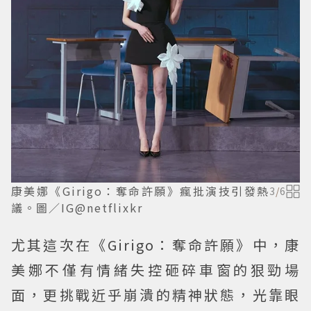
康美娜《Girigo：奪命許願》瘋批演技引發熱
3
/
6
議。圖／IG@netflixkr
尤其這次在《Girigo：奪命許願》中，康
美娜不僅有情緒失控砸碎車窗的狠勁場
面，更挑戰近乎崩潰的精神狀態，光靠眼