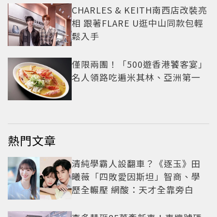
CHARLES & KEITH南西店改裝亮
相 跟著FLARE U逛中山同款包輕
鬆入手
僅限兩團！「500遊香港饕客宴」
名人領路吃遍米其林、亞洲第一
熱門文章
清純學霸人設翻車？《逐玉》田
曦薇「四敗愛因斯坦」智商、學
歷全輾壓 網酸：天才全靠旁白