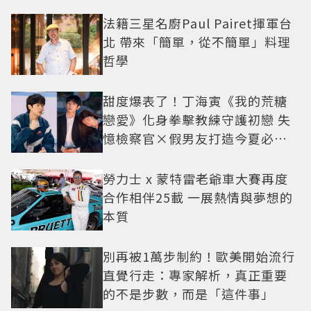
法籍三星名廚Paul Pairet揮軍台
北 帶來「簡單，從不簡單」料理
哲學
甜度爆表了！丁海寅《我的荒糖
戀愛》化身拳擊教練守護初戀 失
憶檢察官×假男友打造今夏必看
小甜劇
勞力士 x 蒙特雷老爺車大賽再度
合作相伴25載 一展熱情與夢想的
本質
別再被1萬步制約！歐美開始流行
直覺行走：專家解析，真正重要
的不是步數，而是「這件事」