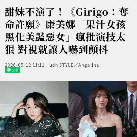
甜妹不演了！《Girigo：奪
命許願》康美娜「果汁女孩
黑化美豔惡女」瘋批演技太
狠 對視就讓人嚇到顫抖
2026-05-12 11:11
udn STYLE／Angelina