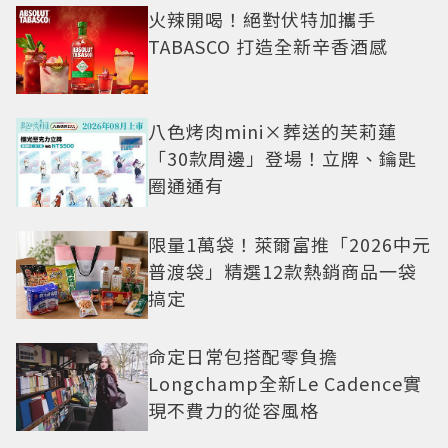
火辣開喝！絕對伏特加攜手
TABASCO 打造全新辛香酒感
八色烤肉mini×葬送的芙莉蓮
「30款周邊」登場！立牌、鑰匙
圈通通有
限量1萬袋！萊爾富推「2026中元
普渡袋」精選12款熱銷商品一袋
搞定
命定日常包搭配零負擔
Longchamp全新Le Cadence實
現不費力的從容風格