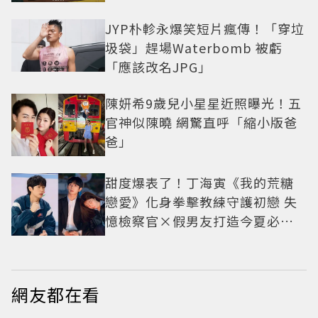
JYP朴軫永爆笑短片瘋傳！「穿垃
圾袋」趕場Waterbomb 被虧
「應該改名JPG」
陳妍希9歲兒小星星近照曝光！五
官神似陳曉 網驚直呼「縮小版爸
爸」
甜度爆表了！丁海寅《我的荒糖
戀愛》化身拳擊教練守護初戀 失
憶檢察官×假男友打造今夏必看
小甜劇
網友都在看