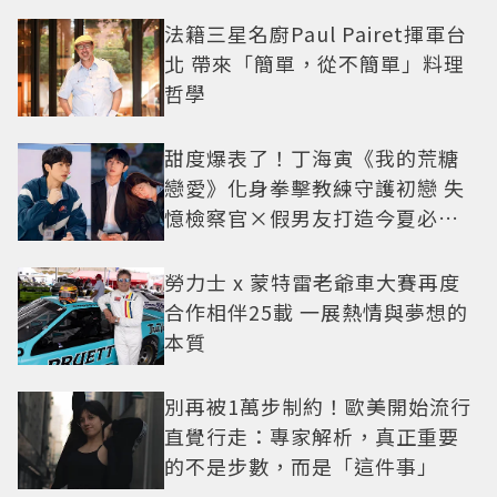
法籍三星名廚Paul Pairet揮軍台
北 帶來「簡單，從不簡單」料理
哲學
甜度爆表了！丁海寅《我的荒糖
戀愛》化身拳擊教練守護初戀 失
憶檢察官×假男友打造今夏必看
小甜劇
勞力士 x 蒙特雷老爺車大賽再度
合作相伴25載 一展熱情與夢想的
本質
別再被1萬步制約！歐美開始流行
直覺行走：專家解析，真正重要
的不是步數，而是「這件事」