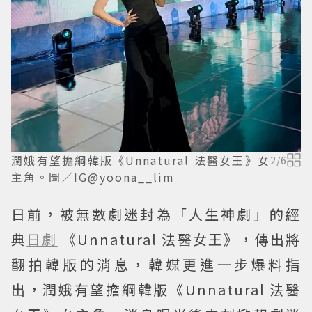
潤娥有望擔綱韓版《Unnatural 法醫女王》女
2
/
6
主角。圖／IG@yoona__lim
日前，被無數劇迷封為「人生神劇」的經
典
日劇
《Unnatural 法醫女王》，傳出將
翻拍韓版的消息，韓媒更進一步爆料指
出，潤娥有望擔綱韓版《Unnatural 法醫