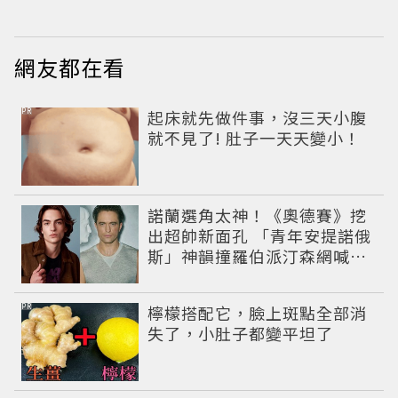
網友都在看
PR
起床就先做件事，沒三天小腹
就不見了! 肚子一天天變小！
諾蘭選角太神！《奧德賽》挖
出超帥新面孔 「青年安提諾俄
斯」神韻撞羅伯派汀森網喊：
夢回愛德華！
PR
檸檬搭配它，臉上斑點全部消
失了，小肚子都變平坦了