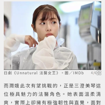
日劇《Unnatural 法醫女王》。圖／IMDb
4
/
6
而潤娥此次有望挑戰的，正是三澄美琴這
位極具魅力的法醫角色。她表面溫柔清
爽，實際上卻擁有極強韌性與直覺，面對