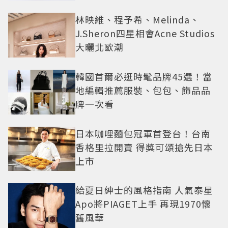
林映維、程予希、Melinda、
J.Sheron四星相會Acne Studios
大曬北歐潮
韓國首爾必逛時髦品牌45選！當
地編輯推薦服裝、包包、飾品品
牌一次看
日本咖哩麵包冠軍首登台！台南
香格里拉開賣 得獎可頌搶先日本
上市
給夏日紳士的風格指南 人氣泰星
Apo將PIAGET上手 再現1970懷
舊風華