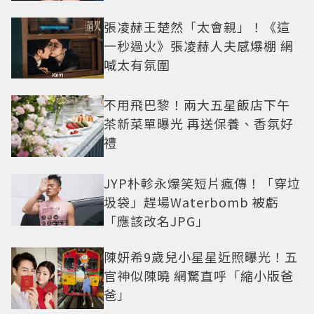
張凌赫王楚然「太會親」！《這
一秒過火》張凌赫人夫感爆棚 網
喊太有氛圍
不用飛巴黎！兩大五星飯店下午
茶新菜單曝光 再送保養、香氛好
禮
JYP朴軫永爆笑短片瘋傳！「穿垃
圾袋」趕場Waterbomb 被虧
「應該改名JPG」
陳妍希9歲兒小星星近照曝光！五
官神似陳曉 網驚直呼「縮小版爸
爸」