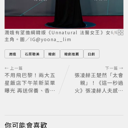
潤娥有望擔綱韓版《Unnatural 法醫女王》女
6
/
6
主角。圖／IG@yoona__lim
潤娥
石原聰美
韓劇
韓劇推薦
日劇
← 上一篇
下一篇 →
不用飛巴黎！兩大五
張凌赫王楚然「太會
星飯店下午茶新菜單
親」！《這一秒過
曝光 再送保養、香氛
火》張凌赫人夫感爆
好禮
棚 網喊太有氛圍
你可能會喜歡