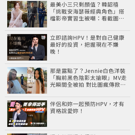
最美小三只剩顏值？韓韶禧
「挑戰安海瑟薇經典角色」搭
檔影帝實習生被嘲：看截圖就
感受到演技
PR
立即諮詢HPV！是對自己健康
最好的投資，把握現在不嫌
晚！
那是露點了？Jennie白色洋裝
「胸前黑色陰影太搶眼」MV走
光瞬間全被拍 對比圖瘋傳掀論
戰
PR
伴侶和妳一起預防HPV，才有
資格說愛妳！