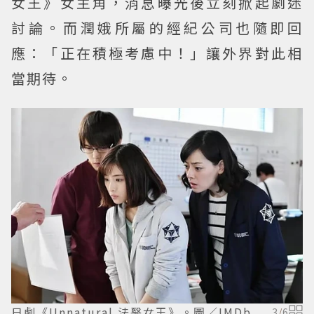
女王》女主角，消息曝光後立刻掀起劇迷
討論。而潤娥所屬的經紀公司也隨即回
應：「正在積極考慮中！」讓外界對此相
當期待。
日劇《Unnatural 法醫女王》。圖／IMDb
3
/
6