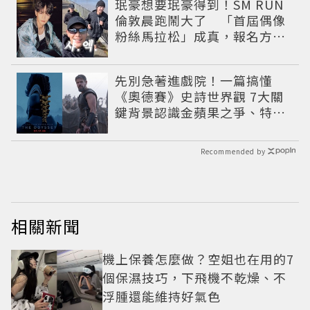
珉豪想要珉豪得到！SM RUN
倫敦晨跑鬧大了 「首屆偶像
粉絲馬拉松」成真，報名方式
公開
先別急著進戲院！一篇搞懂
《奧德賽》史詩世界觀 7大關
鍵背景認識金蘋果之爭、特洛
伊戰爭與英雄悲劇
Recommended by
相關新聞
機上保養怎麼做？空姐也在用的7
個保濕技巧，下飛機不乾燥、不
浮腫還能維持好氣色