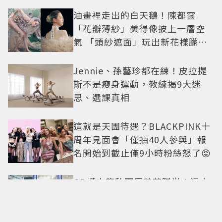
油畫裡走出的白天鵝！陳都靈
「花瓣薄紗」美得像披上一層空
氣 「頭紗遮面」玩出新花樣朦朧
美感太仙
Jennie、孫藝珍都在練！皮拉提
斯不是瘦身運動，教練揭9大迷
思、選課真相
這就是天團待遇？BLACKPINK十
周年見面會「僅抽40人參與」報
名開始到截止僅9小時粉絲怒了😡
GD權志龍私下反差萌曝光！遇大
聲公秒變乖弟弟 與法師合照再掀
熱議