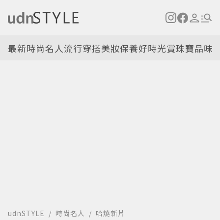
最新
時尚名人
流行穿搭
美妝保養
好時光
賞珠寶
品味
udnSTYLE
時尚名人
哈燒新片