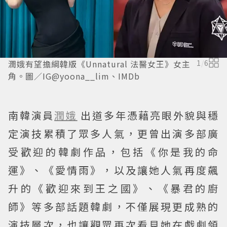
潤娥有望擔綱韓版《Unnatural 法醫女王》女主
1
/
6
角。圖／IG@yoona__lim、IMDb
南韓演員
潤娥
出道多年憑藉亮眼外貌與穩
定演技累積了眾多人氣，更曾出演多部廣
受歡迎的韓劇作品，包括《你是我的命
運》、《愛情雨》，以及讓她人氣再度飆
升的《歡迎來到王之國》、《暴君的廚
師》等多部話題韓劇，不僅展現更成熟的
演技層次，也讓觀眾再次看見她在戲劇領