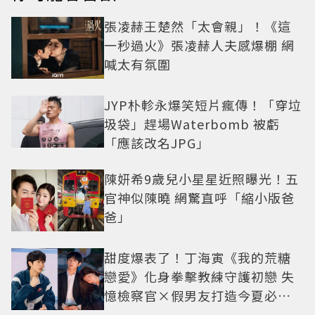
張凌赫王楚然「太會親」！《這
一秒過火》張凌赫人夫感爆棚 網
喊太有氛圍
JYP朴軫永爆笑短片瘋傳！「穿垃
圾袋」趕場Waterbomb 被虧
「應該改名JPG」
陳妍希9歲兒小星星近照曝光！五
官神似陳曉 網驚直呼「縮小版爸
爸」
甜度爆表了！丁海寅《我的荒糖
戀愛》化身拳擊教練守護初戀 失
憶檢察官×假男友打造今夏必看
小甜劇