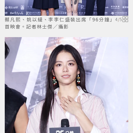
蔡凡熙、姚以緹、李李仁盛裝出席「96分鐘」
4
/
5
首映會。記者林士傑／攝影