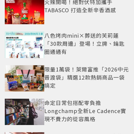
火辣開喝！絕對伏特加攜手
TABASCO 打造全新辛香酒感
八色烤肉mini×葬送的芙莉蓮
「30款周邊」登場！立牌、鑰匙
圈通通有
限量1萬袋！萊爾富推「2026中元
普渡袋」精選12款熱銷商品一袋
搞定
命定日常包搭配零負擔
Longchamp全新Le Cadence實
現不費力的從容風格