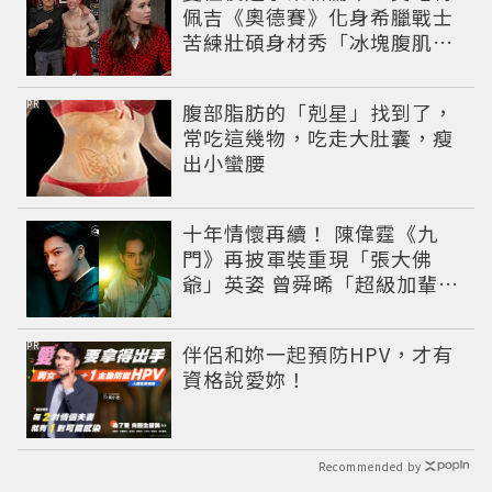
佩吉《奧德賽》化身希臘戰士
苦練壯碩身材秀「冰塊腹肌」
重返好萊塢
PR
腹部脂肪的「剋星」找到了，
常吃這幾物，吃走大肚囊，瘦
出小蠻腰
十年情懷再續！ 陳偉霆《九
門》再披軍裝重現「張大佛
爺」英姿 曾舜晞「超級加輩」
串起吳家宿命
PR
伴侶和妳一起預防HPV，才有
資格說愛妳！
Recommended by