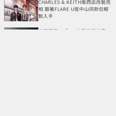
CHARLES & KEITH南西店改裝亮
相 跟著FLARE U逛中山同款包輕
鬆入手
僅限兩團！「500遊香港饕客宴」
名人領路吃遍米其林、亞洲第一
CHAUMET感官之旅！A Journey
through Nature頂級珠寶看見植
物香氣
今夏戀綜神顏代表登場？《不良
一族尋愛記2》「自信公關哥」塩
田一馬背景起底 街頭辣男翻身當
老闆