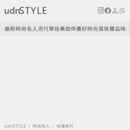
最新
時尚名人
流行穿搭
美妝保養
好時光
賞珠寶
品味
udnSTYLE
時尚名人
哈燒新片