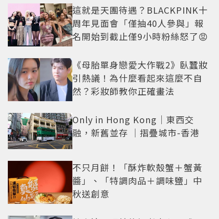
這就是天團待遇？BLACKPINK十
周年見面會「僅抽40人參與」報
名開始到截止僅9小時粉絲怒了😡
《母胎單身戀愛大作戰2》臥蠶妝
引熱議！為什麼看起來這麼不自
然？彩妝師教你正確畫法
Only in Hong Kong｜東西交
融，新舊並存 ｜摺疊城市-香港
不只月餅！「酥炸軟殼蟹＋蟹黃
醬」、「特調肉品＋調味鹽」中
秋送創意