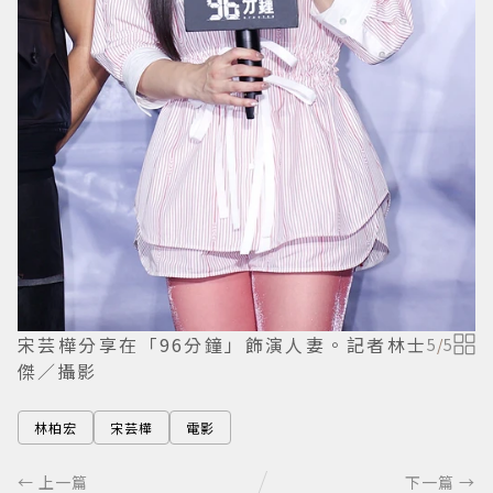
宋芸樺分享在「96分鐘」飾演人妻。記者林士
5
/
5
傑／攝影
林柏宏
宋芸樺
電影
← 上一篇
下一篇 →