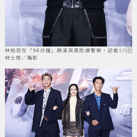
林柏宏在「96分鐘」飾演英勇防爆警察。記者
3
/
5
林士傑／攝影