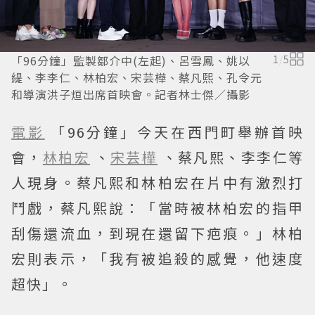
「96分鐘」監製鄒介中(左起)、呂雪鳳、姚以
1
/
5
緹、李李仁、林柏宏、宋芸樺、蔡凡熙、孔令元
和導演洪子烜出席首映會。記者林士傑／攝影
電影
「96分鐘」今天在西門町舉辦首映
會，
林柏宏
、
宋芸樺
、蔡凡熙、李李仁等
人現身。蔡凡熙和林柏宏在片中有激烈打
鬥戲，蔡凡熙說：「當時被林柏宏的指甲
刮傷還流血，到現在還留下疤痕。」林柏
宏則表示，「我有被追殺的感覺，他速度
超快」。