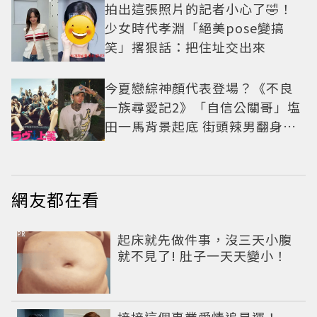
拍出這張照片的記者小心了🤣！
少女時代孝淵「絕美pose變搞
笑」撂狠話：把住址交出來
今夏戀綜神顏代表登場？《不良
一族尋愛記2》「自信公關哥」塩
田一馬背景起底 街頭辣男翻身當
老闆
網友都在看
PR
起床就先做件事，沒三天小腹
就不見了! 肚子一天天變小！