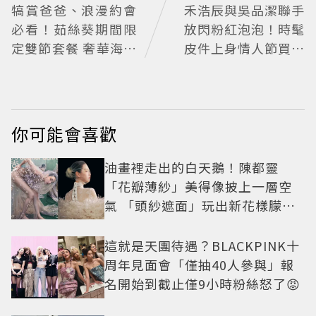
犒賞爸爸、浪漫約會
禾浩辰與吳品潔聯手
必看！茹絲葵期間限
放閃粉紅泡泡！時髦
定雙節套餐 奢華海陸
皮件上身情人節買物
饗宴開吃
清單這裡看
你可能會喜歡
油畫裡走出的白天鵝！陳都靈
「花瓣薄紗」美得像披上一層空
氣 「頭紗遮面」玩出新花樣朦朧
美感太仙
這就是天團待遇？BLACKPINK十
周年見面會「僅抽40人參與」報
名開始到截止僅9小時粉絲怒了😡