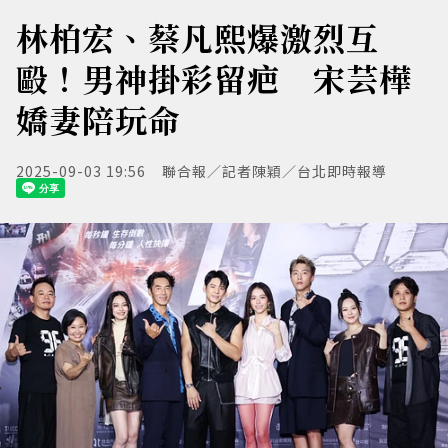
林柏宏、蔡凡熙爆激烈互
毆！男神掛彩留疤 宋芸樺
嬌妻陪玩命
2025-09-03 19:56
聯合報／記者陳穎／台北即時報導