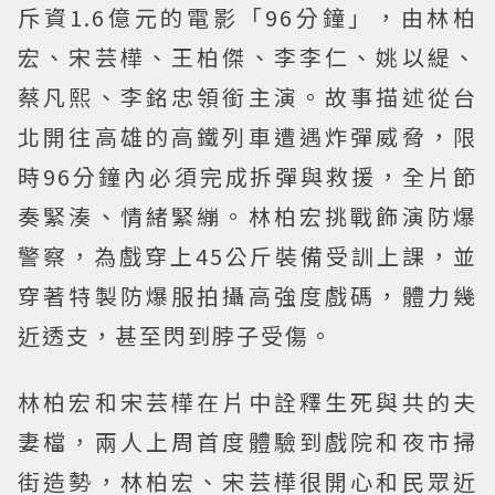
斥資1.6億元的電影「96分鐘」，由林柏
宏、宋芸樺、王柏傑、李李仁、姚以緹、
蔡凡熙、李銘忠領銜主演。故事描述從台
北開往高雄的高鐵列車遭遇炸彈威脅，限
時96分鐘內必須完成拆彈與救援，全片節
奏緊湊、情緒緊繃。林柏宏挑戰飾演防爆
警察，為戲穿上45公斤裝備受訓上課，並
穿著特製防爆服拍攝高強度戲碼，體力幾
近透支，甚至閃到脖子受傷。
林柏宏和宋芸樺在片中詮釋生死與共的夫
妻檔，兩人上周首度體驗到戲院和夜市掃
街造勢，林柏宏、宋芸樺很開心和民眾近