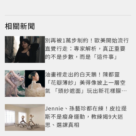
相關新聞
別再被1萬步制約！歐美開始流行
直覺行走：專家解析，真正重要
的不是步數，而是「這件事」
油畫裡走出的白天鵝！陳都靈
「花瓣薄紗」美得像披上一層空
氣 「頭紗遮面」玩出新花樣朦朧
美感太仙
Jennie、孫藝珍都在練！皮拉提
斯不是瘦身運動，教練揭9大迷
思、選課真相