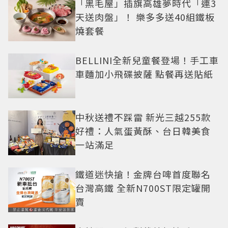
「黑毛屋」插旗高雄夢時代「連3
天送肉盤」！ 樂多多送40組鐵板
燒套餐
BELLINI全新兒童餐登場！手工車
車麵加小飛碟披薩 點餐再送貼紙
中秋送禮不踩雷 新光三越255款
好禮：人氣蛋黃酥、台日韓美食
一站滿足
鐵道迷快搶！金牌台啤首度聯名
台灣高鐵 全新N700ST限定罐開
賣