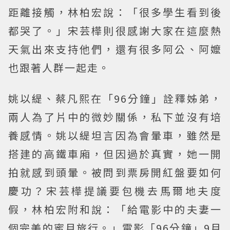
距離接觸，林柏宏說：「很多學生看到後
都哭了。」宋芸樺則很感謝大家在這麼熱
天氣出來支持他們，還有很多阿公、阿嬤
也跟著人群一起走。
姚以緹、蔡凡熙在「96分鐘」詮釋姊弟，
兩人為了片中的微妙關係，私下並沒有培
養感情。姚以緹坦言因為會暈車，雖然是
搭建的高鐵車廂，但因過於真實，她一開
拍就感到頭暈。被問到票房開紅盤要如何
慶功？宋芸樺提議要包機去馬爾地夫度
假，林柏宏附和說：「給電影中的夫妻一
個完美的蜜月旅行。」電影「96分鐘」9月