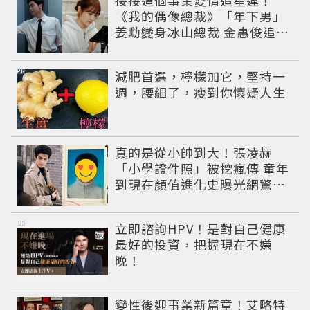
接接這個事業愛情追星運！
《我的偶像總裁》「年下男」
姜勳變身冰山總裁 金惠俊追星
成功還偶遇愛情
PR
減肥首選，檸檬加它，堅持一
週，腰細了，瘦到你懷疑人生
真的是從小帥到大！張凌赫
「小學證件照」被挖瘋傳 童年
到現在顏值進化史曝光網驚：
完全等比例長大
PR
立即諮詢HPV！是對自己健康
最好的投資，把握現在不嫌
晚！
變性後迎事業新篇章！艾略特