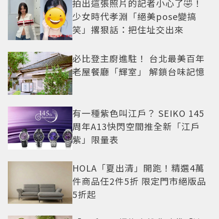
拍出這張照片的記者小心了🤣！
少女時代孝淵「絕美pose變搞
笑」撂狠話：把住址交出來
必比登主廚進駐！ 台北最美百年
老屋餐廳「輝室」 解鎖台味記憶
有一種紫色叫江戶？ SEIKO 145
周年A13快閃空間推全新「江戶
紫」限量表
HOLA「夏出清」開跑！精選4萬
件商品任2件5折 限定門市絕版品
5折起