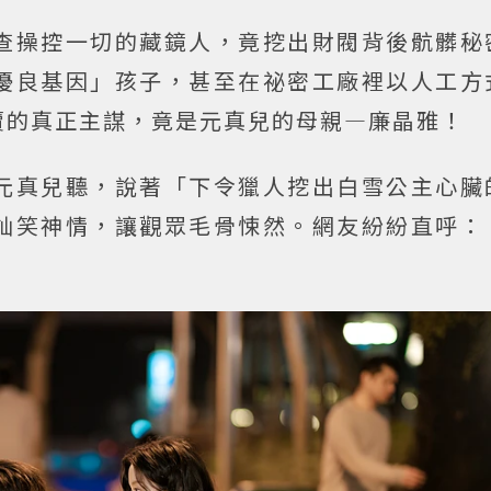
查操控一切的藏鏡人，竟挖出財閥背後骯髒秘
優良基因」孩子，甚至在祕密工廠裡以人工方
賣的真正主謀，竟是元真兒的母親—廉晶雅！
元真兒聽，說著「下令獵人挖出白雪公主心臟
訕笑神情，讓觀眾毛骨悚然。網友紛紛直呼：