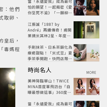
當「永遠愛我」成為最可
怕的願望！一起揭密《愛
密：他們
你至死不渝》「一願柳」
式取卵、
背後的失控愛情與爆紅之
路
江振誠「1887 by
André」再續傳奇！甫開
業摘米其林2星、年度開
的皇后，
業大獎
手刷抹茶、日系茶韻化為
「毒媽程
療癒甜點！「米弎豆」夏
季茶季開跑，快閃店限定
茶飲清爽登場
時尚名人
MORE
美神降臨華山！TWICE
MINA首度單飛訪台「自
曝最想做這事」360度0
死角美貌保養祕訣一次公
開
當「永遠愛我」成為最可