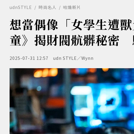
udnSTYLE
時尚名人
哈燒新片
想當偶像「女學生遭獸
童》揭財閥骯髒秘密 
2025-07-31 12:57
udn STYLE／Wynn