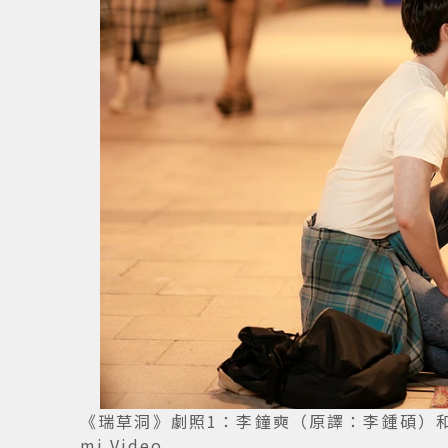
《瑞草洞》劇照1：李鐘奭（原譯：李鍾碩）和
mi Video