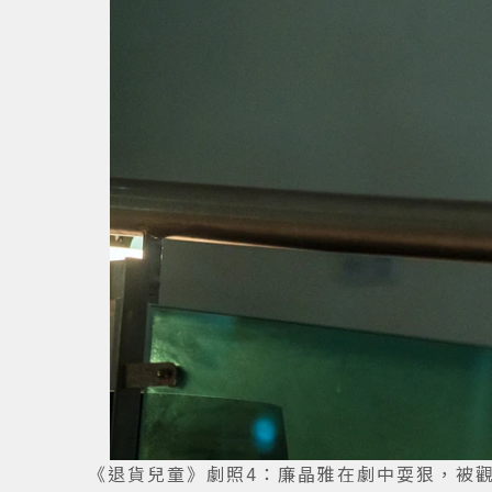
《退貨兒童》劇照4：廉晶雅在劇中耍狠，被觀眾