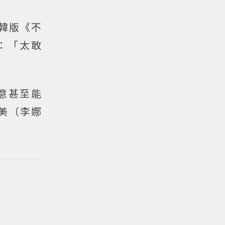
韓版《不
：「太敢
意甚至能
美（李娜