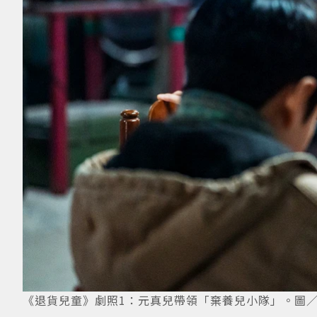
《退貨兒童》劇照1：元真兒帶領「棄養兒小隊」。圖／Ham