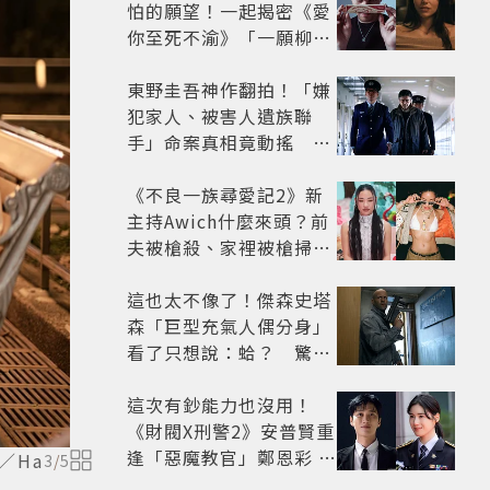
怕的願望！一起揭密《愛
你至死不渝》「一願柳」
背後的失控愛情與爆紅之
路
東野圭吾神作翻拍！「嫌
犯家人、被害人遺族聯
手」命案真相竟動搖
《天使與蝙蝠》超越懸疑
框架展開
《不良一族尋愛記2》新
主持Awich什麼來頭？前
夫被槍殺、家裡被槍掃射
人生經歷比參演者還抓
馬！
這也太不像了！傑森史塔
森「巨型充氣人偶分身」
看了只想說：蛤？ 驚喜
連本尊都吐槽
這次有鈔能力也沒用！
《財閥X刑警2》安普賢重
逢「惡魔教官」鄭恩彩 首
／Ha
3
/
5
播收視6.1%超第一季開