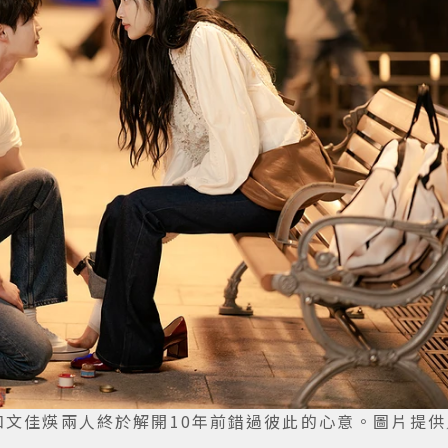
文佳煐兩人終於解開10年前錯過彼此的心意。圖片提供