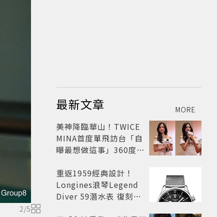
最新文章
MORE
美神降臨華山！TWICE
MINA首度單飛訪台「自
曝最想做這事」360度0
死角美貌保養祕訣一次公
開
重返1959經典設計！
Longines浪琴Legend
Diver 59潛水表 復刻懷
舊
2
/
5