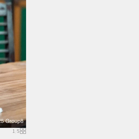
1
/
5