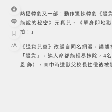
熱播韓劇又一部！動作驚悚韓劇《退貨兒童
能說的秘密》元真兒、《單身即地獄
拍！」
《退貨兒童》改編自同名網漫，講述
「退貨」，連人命都能輕易抹除，4
恩 飾），高中時遭獸父校長性侵後被