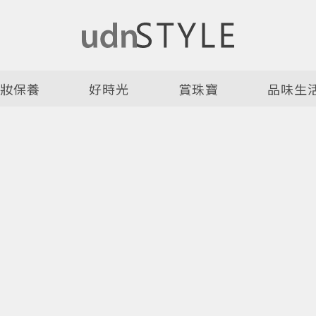
美妝保養
好時光
賞珠寶
品味生