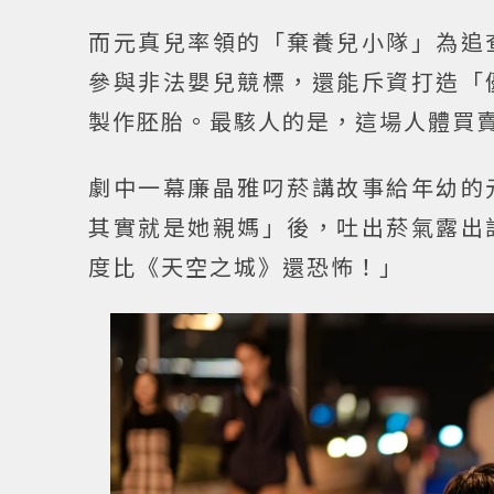
而元真兒率領的「棄養兒小隊」為追
參與非法嬰兒競標，還能斥資打造「
製作胚胎。最駭人的是，這場人體買
劇中一幕廉晶雅叼菸講故事給年幼的
其實就是她親媽」後，吐出菸氣露出
度比《天空之城》還恐怖！」