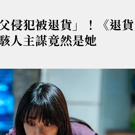
父侵犯被退貨」！《退貨
駭人主謀竟然是她