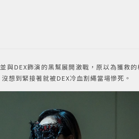
並與DEX飾演的黑幫展開激戰，原以為獲救的
沒想到緊接著就被DEX冷血割繩當場慘死。