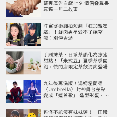
藏專屬告白獻七夕 情侶疊戴書
寫獨一無二故事
陸富婆砸錢拍短劇「狂加親密
戲」！鮮肉男星受不了絕望
喊：別伸舌頭
手刷抹茶、日系茶韻化為療癒
甜點！「米弎豆」夏季茶季開
跑，快閃店限定茶飲清爽登場
九年後再洗版！湯姆霍蘭德
〈Umbrella〉封神舞台差點
變成「這首歌」 造型彩蛋、暖
心故事一次公開
難怪不能沒有妹妹頭！「田曦