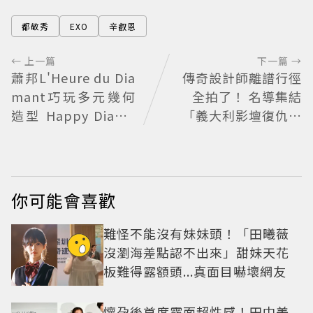
都敬秀
EXO
辛叡恩
← 上一篇
下一篇 →
蕭邦L'Heure du Dia
傳奇設計師離譜行徑
mant巧玩多元幾何
全拍了！ 名導集結
造型 Happy Diamo
「義大利影壇復仇者
nds歡慶50周年
聯盟」
你可能會喜歡
難怪不能沒有妹妹頭！「田曦薇
沒瀏海差點認不出來」甜妹天花
板難得露額頭...真面目嚇壞網友
懷孕後首度露面超性感！田中美