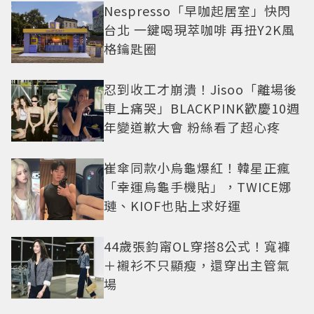
Nespresso「早咖起居室」快閃
台北 一鍵喝現萃咖啡 再扭Y2K風
格鑰匙圈
忍到收工才崩潰！Jisoo「離場後
車上痛哭」BLACKPINK歡慶10週
年變道歉大會 粉絲看了超心疼
崔傘同款小烏龜爆紅！韓星正瘋
「幸運烏龜手機貼」，TWICE娜
璉、KIOF也貼上求好運
44歲張鈞甯OL穿搭8公式！寬褲
＋襯衫不只顯瘦，還穿出主管氣
場