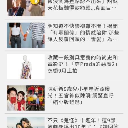
薇沒瀏海差點認不出來」甜妹
天花板難得露額頭...真面目嚇
壞網友
明知道不快樂卻離不開！揭開
「有毒關係」的情感陷阱 那些
讓人反覆回頭的「毒愛」為何
比菸還難戒？
收藏一段別具意義的時尚史和
電影史！「穿Prada的惡魔2」
衣櫥9月上拍
陳妍希9歲兒小星星近照曝
光！五官神似陳曉 網驚直呼
「縮小版爸爸」
不只《鬼怪》十週年！這9部
韓劇都播出10年了：《請回答