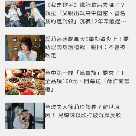
《我是歌手》鐵肺歌后去哪了？
茜拉「父親出軌高中閨密、冒名
簽約遭封殺」沉寂12年辛酸過往
曝光
愛莉莎莎颱風天1舉動遭炎上！要
助理肉身護植栽 親回：不會被
吹走
台中第一間「鳥貴族」要來了！
全品項100元、開幕送「酥炸南蠻
蝦」
台玻夫人徐莉玲談長子離世原
因！ 兒媳譚以欣打破沉默反駁