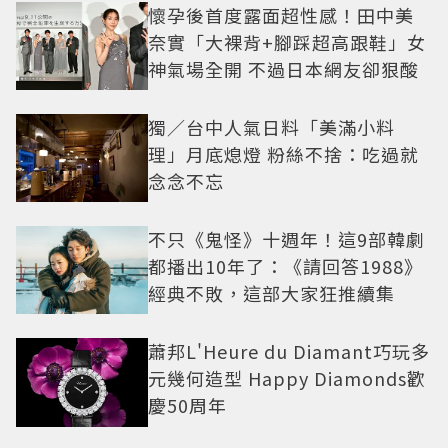
懷孕後首度露面超性感！田中美
奈實「大裸背+腳踩超高跟鞋」女
神氣場全開 不過日本網友卻狠酸
獨／台中人氣日料「美滿小料
理」月底熄燈 粉絲不捨：吃過就
念念不忘
不只《鬼怪》十週年！這9部韓劇
都播出10年了：《請回答1988》
經典不敗，這部大家狂推續集
蕭邦L'Heure du Diamant巧玩多
元幾何造型 Happy Diamonds歡
慶50周年