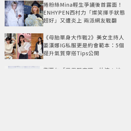
捲粉絲Mina輕生爭議後首露面！
ENHYPEN西村力「燦笑揮手狀態
超好」又遭炎上 兩派網友戰翻
《母胎單身大作戰2》美女主持人
姜漢娜IG私服更是約會範本：5個
提升氣質穿搭Tips公開
劉亞仁「男男親密照」外流！神
秘男做勢索吻 真實關係引猜測
0修圖真面目太扯！陳妍希「低胸
高衩禮服大秀身材」43歲近況完
美無死角 美得很高級