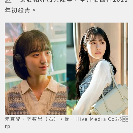
年初殺青。
元真兒、辛叡恩（右）。圖／Hive Media Co
2
/
5
rp