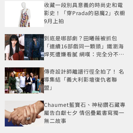
收藏一段別具意義的時尚史和電
影史！「穿Prada的惡魔2」衣櫥
9月上拍
到底是哪部劇？田曦薇被抓包
「連續16部戲同一顆頭」鐵瀏海
焊死遭嫌看膩 網嘆：完全分不出
角色
傳奇設計師離譜行徑全拍了！ 名
導集結「義大利影壇復仇者聯
盟」
Chaumet藍寶石、神秘鑽石藏專
屬告白獻七夕 情侶疊戴書寫獨一
無二故事