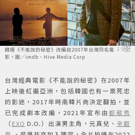
韓版《不能說的秘密》改編自2007年台灣同名電
1
/
5
影。圖／imdb、Hive Media Corp
台灣經典電影《不能說的秘密》在2007年
上映後紅遍亞洲，包括韓國也有一票死忠
的影迷，2017年時南韓片商決定翻拍，並
已完成劇本改編，2021年宣布由
都敬秀
（
EXO
D.O.）出演男主角，元真兒、
辛叡
恩
、裴晟祐亦加入陣容，全片拍攝在2022