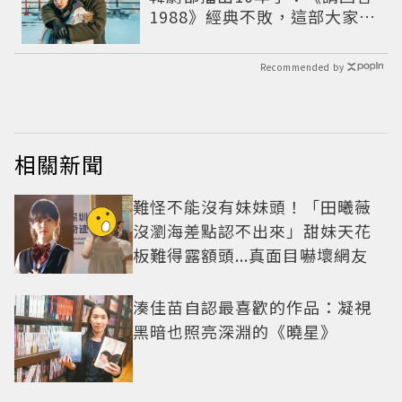
1988》經典不敗，這部大家狂
推續集
Recommended by
相關新聞
難怪不能沒有妹妹頭！「田曦薇
沒瀏海差點認不出來」甜妹天花
板難得露額頭...真面目嚇壞網友
湊佳苗自認最喜歡的作品：凝視
黑暗也照亮深淵的《曉星》