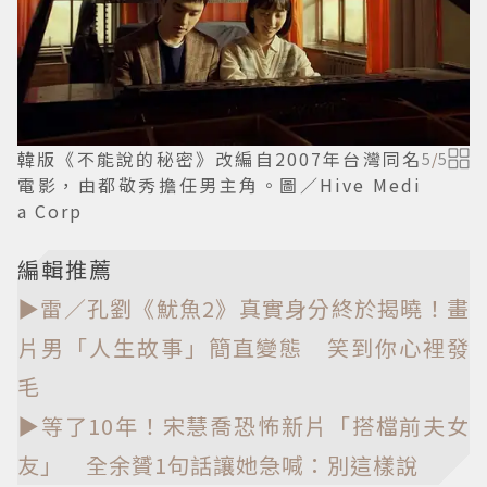
韓版《不能說的秘密》改編自2007年台灣同名
5
/
5
電影，由都敬秀擔任男主角。圖／Hive Medi
a Corp
編輯推薦
▶雷／孔劉《魷魚2》真實身分終於揭曉！畫
片男「人生故事」簡直變態 笑到你心裡發
毛
▶等了10年！宋慧喬恐怖新片「搭檔前夫女
友」 全余贇1句話讓她急喊：別這樣說