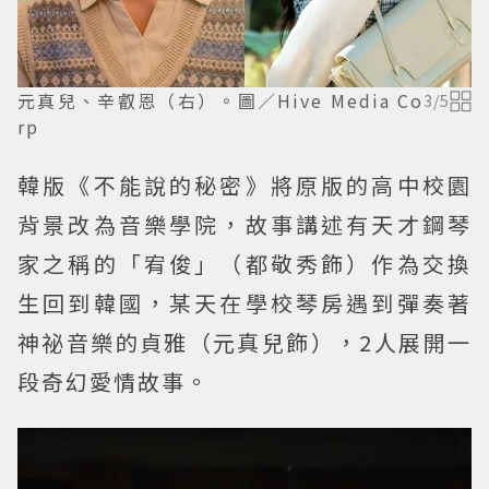
元真兒、辛叡恩（右）。圖／Hive Media Co
3
/
5
rp
韓版《不能說的秘密》將原版的高中校園
背景改為音樂學院，故事講述有天才鋼琴
家之稱的「宥俊」（都敬秀飾）作為交換
生回到韓國，某天在學校琴房遇到彈奏著
神祕音樂的貞雅（元真兒飾），2人展開一
段奇幻愛情故事。