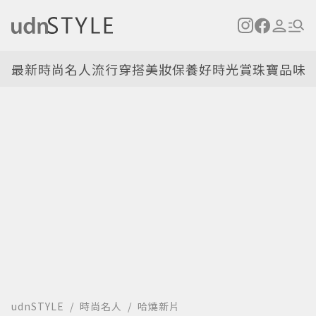
最新
時尚名人
流行穿搭
美妝保養
好時光
賞珠寶
品味
udnSTYLE
時尚名人
哈燒新片