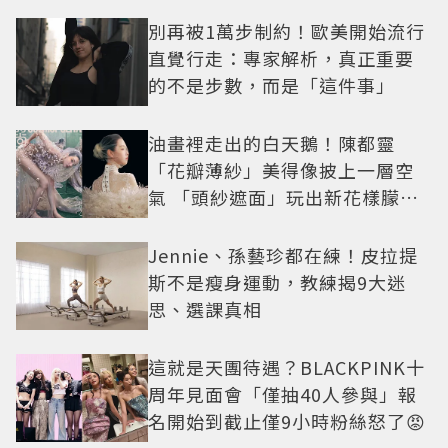
別再被1萬步制約！歐美開始流行
直覺行走：專家解析，真正重要
的不是步數，而是「這件事」
油畫裡走出的白天鵝！陳都靈
「花瓣薄紗」美得像披上一層空
氣 「頭紗遮面」玩出新花樣朦朧
美感太仙
Jennie、孫藝珍都在練！皮拉提
斯不是瘦身運動，教練揭9大迷
思、選課真相
這就是天團待遇？BLACKPINK十
周年見面會「僅抽40人參與」報
名開始到截止僅9小時粉絲怒了😡