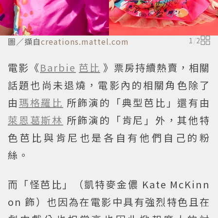
圖／擷自
creations.mattel.com
1
/
2
電影《
Barbie
芭比
》票房持續熱賣，相關
話題也尚未退燒，電影內的相關角色除了
由
瑪格羅比
所飾演的「典型芭比」還有由
萊恩葛斯林
所飾演的「肯尼」外，其他特
色芭比與肯尼也是各自有他們自己的粉
絲。
而「怪芭比」（凱特麥金儂 Kate McKinn
on 飾）也因為在電影中具有強烈特色且在