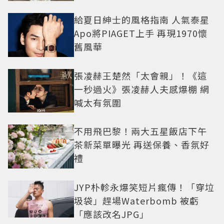
給夏日紳士的風格指南 人氣泰星
Apo將PIAGET上手 再現1970懷
舊風華
張凌赫王楚然「太會親」！《這
一秒過火》張凌赫人夫感爆棚 網
喊太有氛圍
不用飛巴黎！兩大五星飯店下午
茶新菜單曝光 再送保養、香氛好
禮
JYP朴軫永爆笑短片瘋傳！「穿垃
圾袋」趕場Waterbomb 被虧
「應該改名JPG」