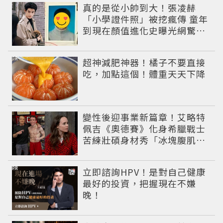
真的是從小帥到大！張凌赫
「小學證件照」被挖瘋傳 童年
到現在顏值進化史曝光網驚：
完全等比例長大
PR
超神減肥神器！橘子不要直接
吃，加點這個！體重天天下降
變性後迎事業新篇章！艾略特
佩吉《奧德賽》化身希臘戰士
苦練壯碩身材秀「冰塊腹肌」
重返好萊塢
PR
立即諮詢HPV！是對自己健康
最好的投資，把握現在不嫌
晚！