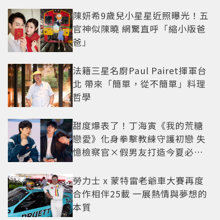
陳妍希9歲兒小星星近照曝光！五
官神似陳曉 網驚直呼「縮小版爸
爸」
法籍三星名廚Paul Pairet揮軍台
北 帶來「簡單，從不簡單」料理
哲學
甜度爆表了！丁海寅《我的荒糖
戀愛》化身拳擊教練守護初戀 失
憶檢察官×假男友打造今夏必看
小甜劇
勞力士 x 蒙特雷老爺車大賽再度
合作相伴25載 一展熱情與夢想的
本質