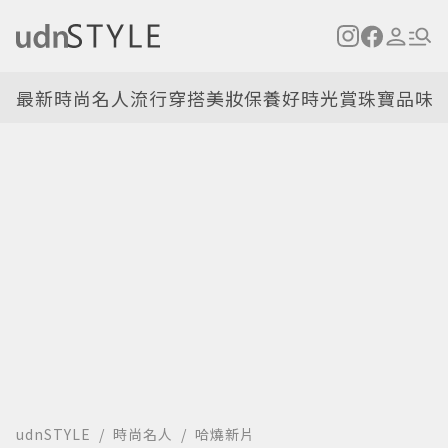
最新
時尚名人
流行穿搭
美妝保養
好時光
賞珠寶
品味
udnSTYLE
時尚名人
哈燒新片