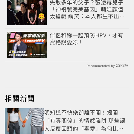
失散多年的父子？張凌赫兒子
「神複製完美基因」萌娃顏值
太搶戲 網笑：本人都生不出這
麼像
PR
伴侶和妳一起預防HPV，才有
資格說愛妳！
Recommended by
相關新聞
明知道不快樂卻離不開！揭開
「有毒關係」的情感陷阱 那些讓
人反覆回頭的「毒愛」為何比菸