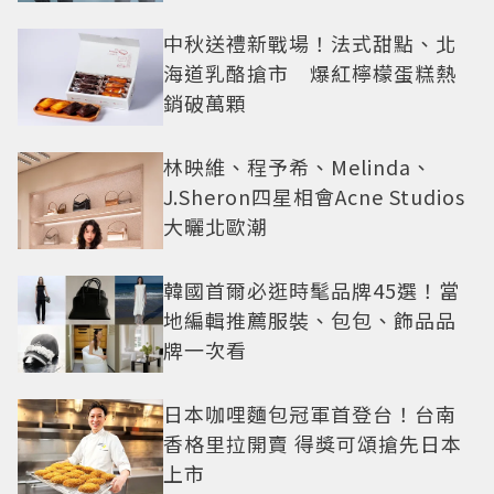
還難戒？
中秋送禮新戰場！法式甜點、北
海道乳酪搶市 爆紅檸檬蛋糕熱
銷破萬顆
林映維、程予希、Melinda、
J.Sheron四星相會Acne Studios
大曬北歐潮
韓國首爾必逛時髦品牌45選！當
地編輯推薦服裝、包包、飾品品
牌一次看
日本咖哩麵包冠軍首登台！台南
香格里拉開賣 得獎可頌搶先日本
上市