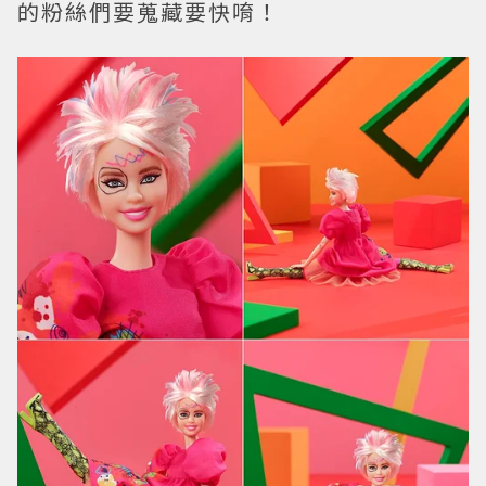
的粉絲們要蒐藏要快唷！