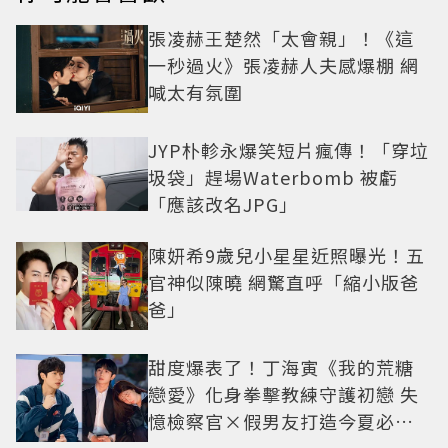
張凌赫王楚然「太會親」！《這
一秒過火》張凌赫人夫感爆棚 網
喊太有氛圍
JYP朴軫永爆笑短片瘋傳！「穿垃
圾袋」趕場Waterbomb 被虧
「應該改名JPG」
陳妍希9歲兒小星星近照曝光！五
官神似陳曉 網驚直呼「縮小版爸
爸」
甜度爆表了！丁海寅《我的荒糖
戀愛》化身拳擊教練守護初戀 失
憶檢察官×假男友打造今夏必看