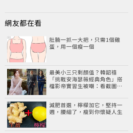
小甜劇
網友都在看
PR
肚腩一抓一大把，只需1個雞
蛋，用一個瘦一個
最美小三只剩顏值？韓韶禧
「挑戰安海瑟薇經典角色」搭
檔影帝實習生被嘲：看截圖就
感受到演技
PR
減肥首選，檸檬加它，堅持一
週，腰細了，瘦到你懷疑人生