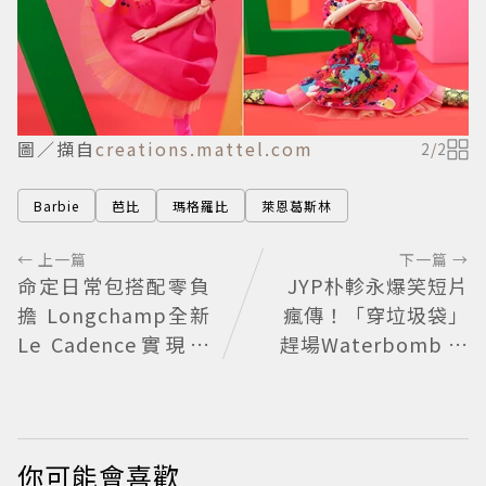
圖／擷自
creations.mattel.com
2
/
2
Barbie
芭比
瑪格羅比
萊恩葛斯林
← 上一篇
下一篇 →
命定日常包搭配零負
JYP朴軫永爆笑短片
擔 Longchamp全新
瘋傳！「穿垃圾袋」
Le Cadence實現不
趕場Waterbomb 被
費力的從容風格
虧「應該改名JPG」
你可能會喜歡