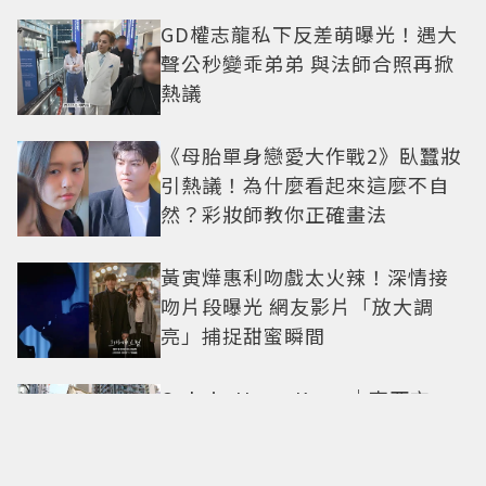
GD權志龍私下反差萌曝光！遇大
聲公秒變乖弟弟 與法師合照再掀
熱議
《母胎單身戀愛大作戰2》臥蠶妝
引熱議！為什麼看起來這麼不自
然？彩妝師教你正確畫法
黃寅燁惠利吻戲太火辣！深情接
吻片段曝光 網友影片「放大調
亮」捕捉甜蜜瞬間
Only in Hong Kong｜東西交
融，新舊並存 ｜摺疊城市-香港