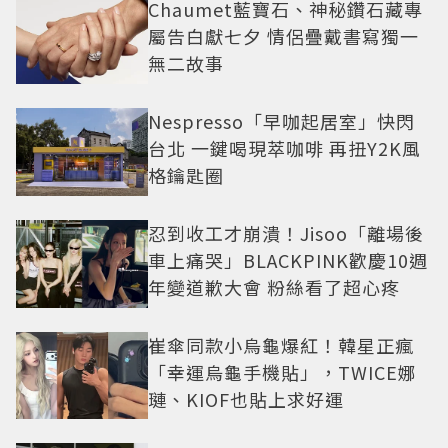
Chaumet藍寶石、神秘鑽石藏專
屬告白獻七夕 情侶疊戴書寫獨一
無二故事
Nespresso「早咖起居室」快閃
台北 一鍵喝現萃咖啡 再扭Y2K風
格鑰匙圈
忍到收工才崩潰！Jisoo「離場後
車上痛哭」BLACKPINK歡慶10週
年變道歉大會 粉絲看了超心疼
崔傘同款小烏龜爆紅！韓星正瘋
「幸運烏龜手機貼」，TWICE娜
璉、KIOF也貼上求好運