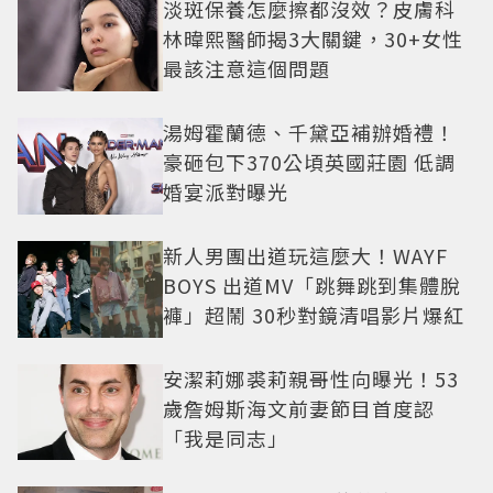
淡斑保養怎麼擦都沒效？皮膚科
林暐熙醫師揭3大關鍵，30+女性
最該注意這個問題
湯姆霍蘭德、千黛亞補辦婚禮！
豪砸包下370公頃英國莊園 低調
婚宴派對曝光
新人男團出道玩這麼大！WAYF
BOYS 出道MV「跳舞跳到集體脫
褲」超鬧 30秒對鏡清唱影片爆紅
安潔莉娜裘莉親哥性向曝光！53
歲詹姆斯海文前妻節目首度認
「我是同志」