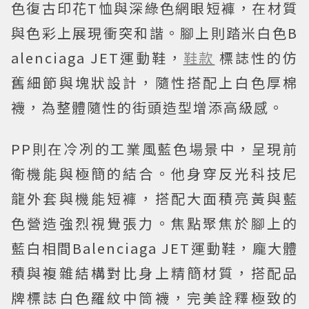
色復古印花T恤與深綠色網眼短褲，在材質
與色彩上展現衝突和諧。腳上則踏米白色B
alenciaga JET運動鞋，
鞋款
標誌性的仿
舊細節與塊狀設計，隨性搭配上白色厚棉
襪，為整體隨性的街頭造型增添高級感。
PP則在冷冽的工業風藍色場景中，呈現前
衛機能與極簡的結合。他身穿反光科技尼
龍外套與機能短褲，搭配大面積亮黃與藍
色營造強烈視覺張力。焦點聚焦於腳上的
藍白相間Balenciaga JET運動鞋，龐大體
積與複雜結構對比身上精簡材質，搭配品
牌標誌白色羅紋中筒襪，完美詮釋極致的