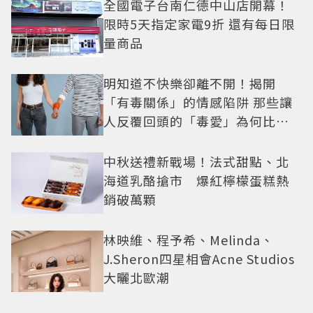
全國電子台南仁德中山店開幕！
限時5天指定家電9折 還有每日限
量商品
明知道不快樂卻離不開！揭開
「有毒關係」的情感陷阱 那些讓
人反覆回頭的「毒愛」為何比菸
還難戒？
中秋送禮新戰場！法式甜點、北
海道乳酪搶市 爆紅檸檬蛋糕熱
銷破萬顆
林映維、程予希、Melinda、
J.Sheron四星相會Acne Studios
大曬北歐潮