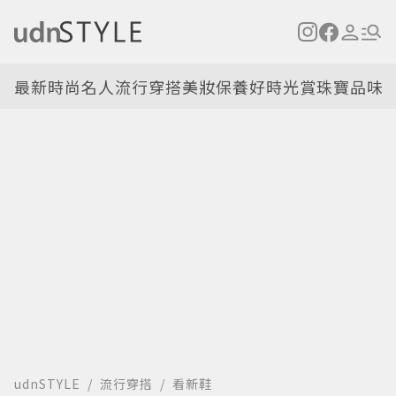
最新
時尚名人
流行穿搭
美妝保養
好時光
賞珠寶
品味
udnSTYLE
流行穿搭
看新鞋