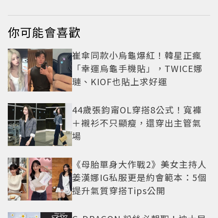
你可能會喜歡
崔傘同款小烏龜爆紅！韓星正瘋
「幸運烏龜手機貼」，TWICE娜
璉、KIOF也貼上求好運
44歲張鈞甯OL穿搭8公式！寬褲
＋襯衫不只顯瘦，還穿出主管氣
場
《母胎單身大作戰2》美女主持人
姜漢娜IG私服更是約會範本：5個
提升氣質穿搭Tips公開