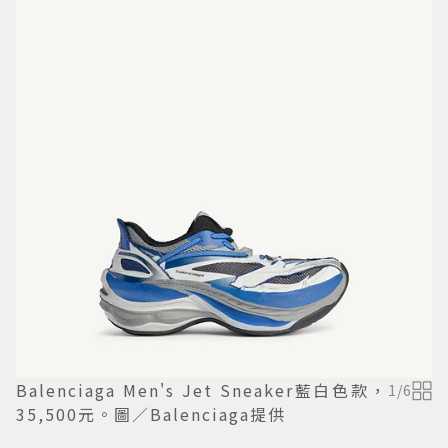
Balenciaga Men's Jet Sneaker藍白色款，
1
/
6
35,500元。圖／Balenciaga提供