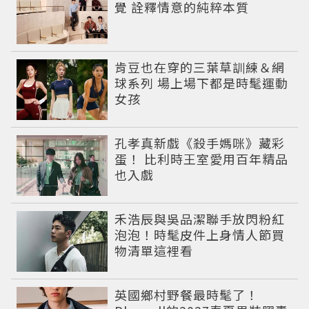
覺 詮釋情意的純粹本質
肯豆也在穿的三葉草訓練＆網
球系列 場上場下都是時髦運動
女孩
孔孝真新戲《殺手媽咪》藏彩
蛋！ 比利時王室愛用百年精品
也入戲
禾浩辰與吳品潔聯手放閃粉紅
泡泡！時髦皮件上身情人節買
物清單這裡看
英國鄉村野餐最時髦了！