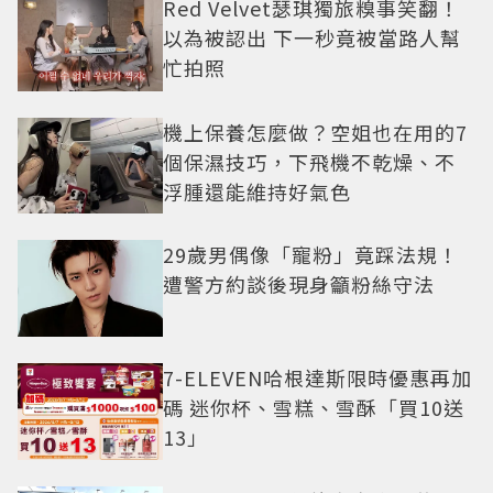
Red Velvet瑟琪獨旅糗事笑翻！
以為被認出 下一秒竟被當路人幫
忙拍照
機上保養怎麼做？空姐也在用的7
個保濕技巧，下飛機不乾燥、不
浮腫還能維持好氣色
29歲男偶像「寵粉」竟踩法規！
遭警方約談後現身籲粉絲守法
7-ELEVEN哈根達斯限時優惠再加
碼 迷你杯、雪糕、雪酥「買10送
13」