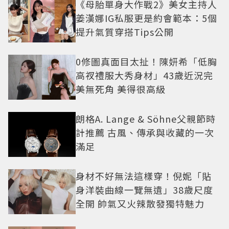
《母胎單身大作戰2》美女主持人
姜漢娜IG私服更是約會範本：5個
提升氣質穿搭Tips公開
0修圖真面目太扯！陳妍希「低胸
高衩禮服大秀身材」43歲近況完
美無死角 美得很高級
朗格A. Lange & Söhne父親節時
計推薦 古風、傳承與收藏的一次
滿足
身材不好無法這樣穿！倪妮「貼
身洋裝曲線一覽無遺」38歲尺度
全開 帥氣又火辣散發獨特魅力