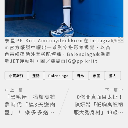
泰星PP Krit Amnuaydechkorn在Instagra
6
/
6
m官方帳號中曬出一系列穿搭形象視覺，以黃
色高領運動外套搭配短褲、Balenciaga本季最
新JET運動鞋。圖／翻攝自IG@pp.kritt
小賈斯汀
運動
Balenciaga
鞋款
泰國
藝人
← 上一篇
下一篇 →
「黑毛屋」插旗高雄
0修圖真面目太扯！
夢時代「連3天送肉
陳妍希「低胸高衩禮
盤」！ 樂多多送40
服大秀身材」43歲近
組鐵板燒套餐
況完美無死角 美得很
高級