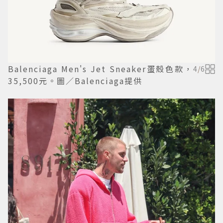
Balenciaga Men's Jet Sneaker蛋殼色款，
4
/
6
35,500元。圖／Balenciaga提供