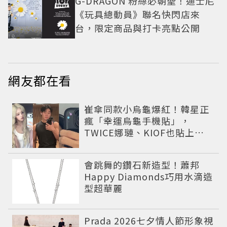
G-DRAGON 粉絲必朝聖！迪士尼
《玩具總動員》聯名快閃店來
台，限定商品與打卡亮點公開
網友都在看
崔傘同款小烏龜爆紅！韓星正
瘋「幸運烏龜手機貼」，
TWICE娜璉、KIOF也貼上求
好運
會跳舞的鑽石新造型！蕭邦
Happy Diamonds巧用水滴造
型超華麗
Prada 2026七夕情人節形象視