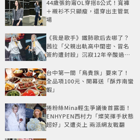
44歲張鈞甯OL穿搭8公式！寬褲
＋襯衫不只顯瘦，還穿出主管氣
場
《我是歌手》鐵肺歌后去哪了？
茜拉「父親出軌高中閨密、冒名
簽約遭封殺」沉寂12年辛酸過往
曝光
台中第一間「鳥貴族」要來了！
全品項100元、開幕送「酥炸南蠻
蝦」
捲粉絲Mina輕生爭議後首露面！
ENHYPEN西村力「燦笑揮手狀態
超好」又遭炎上 兩派網友戰翻