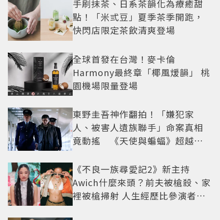
手刷抹茶、日系茶韻化為療癒甜
點！「米弎豆」夏季茶季開跑，
快閃店限定茶飲清爽登場
全球首發在台灣！麥卡倫
Harmony最終章「椰風煖韻」 桃
園機場限量登場
東野圭吾神作翻拍！「嫌犯家
人、被害人遺族聯手」命案真相
竟動搖 《天使與蝙蝠》超越懸
疑框架展開
《不良一族尋愛記2》新主持
Awich什麼來頭？前夫被槍殺、家
裡被槍掃射 人生經歷比參演者還
抓馬！