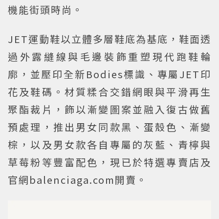
機能街頭時尚。
JET運動鞋以立體多層鞋底為基底，鞋面透
過外露縫線與毛邊裝飾重塑現代跑鞋輪
廓，並壓印全新Bodies標識、專屬JET印
花及鞋碼。材質糅合交錯網眼與平滑再生
聚酯裁片，飾以漸變圖案並融入復古做舊
預處理，推出男女同款黑、蛋殼色、漸變
棕，以及男女款各自專屬的灰藍、青檸與
草莓粉等豐富配色，現已於特選專賣店及
官網balenciaga.com開賣。