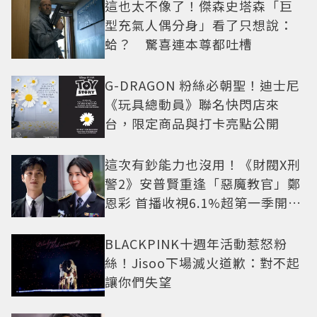
這也太不像了！傑森史塔森「巨
型充氣人偶分身」看了只想說：
蛤？ 驚喜連本尊都吐槽
G-DRAGON 粉絲必朝聖！迪士尼
《玩具總動員》聯名快閃店來
台，限定商品與打卡亮點公開
這次有鈔能力也沒用！《財閥X刑
警2》安普賢重逢「惡魔教官」鄭
恩彩 首播收視6.1%超第一季開紅
盤
BLACKPINK十週年活動惹怒粉
絲！Jisoo下場滅火道歉：對不起
讓你們失望