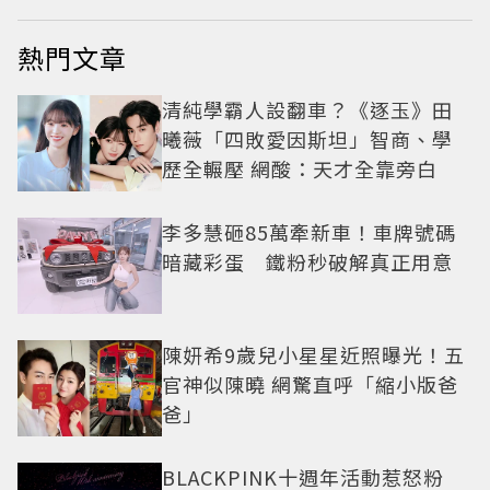
熱門文章
清純學霸人設翻車？《逐玉》田
曦薇「四敗愛因斯坦」智商、學
歷全輾壓 網酸：天才全靠旁白
李多慧砸85萬牽新車！車牌號碼
暗藏彩蛋 鐵粉秒破解真正用意
陳妍希9歲兒小星星近照曝光！五
官神似陳曉 網驚直呼「縮小版爸
爸」
BLACKPINK十週年活動惹怒粉