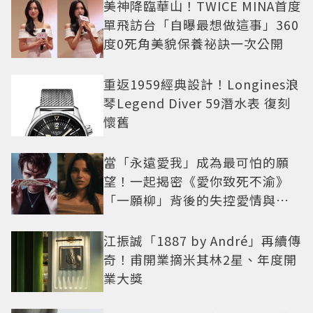
美神降臨華山！TWICE MINA首度
單飛訪台「自曝最想做這事」360
度0死角美貌保養祕訣一次公開
重返1959經典設計！Longines浪
琴Legend Diver 59潛水表 復刻
懷舊
當「永遠愛我」成為最可怕的願
望！一起揭密《愛你致死不渝》
「一願柳」背後的失控愛情與爆
紅之路
江振誠「1887 by André」再續傳
奇！甫開業摘米其林2星、年度開
業大獎