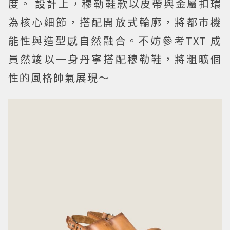
度。 設計上，穆勒鞋款以皮帶與金屬扣環
為核心細節，搭配開放式輪廓，將都市機
能性與造型感自然融合。不妨參考TXT 成
員然竣以一身丹寧搭配穆勒鞋，將粗曠個
性的風格帥氣展現～