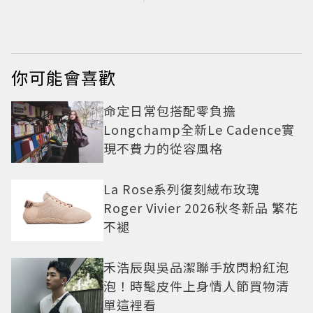
七夕甜寵價
重」179元起
你可能會喜歡
命定日常包搭配零負擔
Longchamp全新Le Cadence實
現不費力的從容風格
La Rose系列復刻絨布玫瑰
Roger Vivier 2026秋冬新品 繁花
不褪
禾浩辰與吳品潔聯手放閃粉紅泡
泡！時髦皮件上身情人節買物清
單這裡看