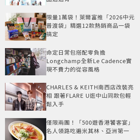
限量1萬袋！萊爾富推「2026中元
普渡袋」精選12款熱銷商品一袋
搞定
命定日常包搭配零負擔
Longchamp全新Le Cadence實
現不費力的從容風格
CHARLES & KEITH南西店改裝亮
相 跟著FLARE U逛中山同款包輕
鬆入手
僅限兩團！「500遊香港饕客宴」
名人領路吃遍米其林、亞洲第一