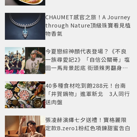
CHAUMET感官之旅！A Journey
through Nature頂級珠寶看見植
物香氣
今夏戀綜神顏代表登場？《不良
一族尋愛記2》「自信公關哥」塩
田一馬背景起底 街頭辣男翻身當
老闆
40多種食材吃到飽288元！台南
「井賀鍋物」進軍新北 3人同行
送肉盤
張凌赫演繹七夕送禮！寶格麗限
定款B.zero1粉紅色項鍊甜蜜告白