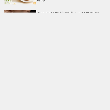
卡地亞父親節獻禮！LOVE手環、
Tank腕表 摩登新意演繹永不退流
行經典
18億也救不了打工人體質？李浚
赫「爽中樂透頭獎」財富自由照
樣上班 西裝社畜帥出新高度
九年後再洗版！湯姆霍蘭德
〈Umbrella〉封神舞台差點變成
「這首歌」 造型彩蛋、暖心故事
一次公開
偽單親4年半！安以軒低調做公
益 友人犯錯得捐百萬才過關