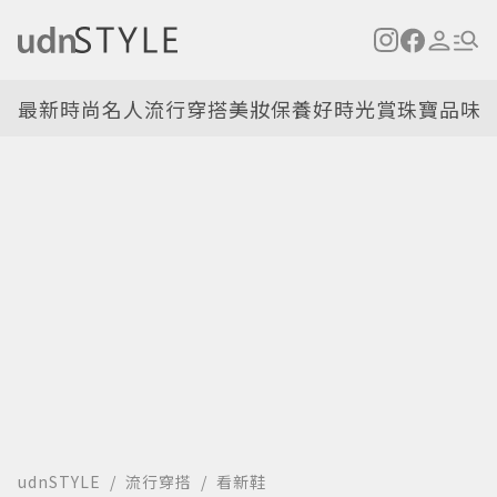
最新
時尚名人
流行穿搭
美妝保養
好時光
賞珠寶
品味
udnSTYLE
流行穿搭
看新鞋