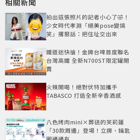
相關新聞
拍出這張照片的記者小心了🤣！
少女時代孝淵「絕美pose變搞
笑」撂狠話：把住址交出來
鐵道迷快搶！金牌台啤首度聯名
台灣高鐵 全新N700ST限定罐開
賣
火辣開喝！絕對伏特加攜手
TABASCO 打造全新辛香酒感
八色烤肉mini×葬送的芙莉蓮
「30款周邊」登場！立牌、鑰匙
圈通通有