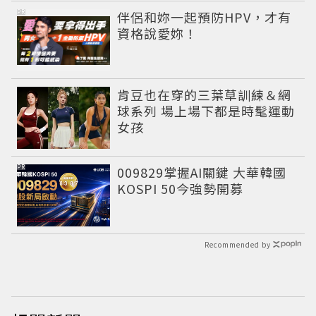
PR
伴侶和妳一起預防HPV，才有
資格說愛妳！
肯豆也在穿的三葉草訓練＆網
球系列 場上場下都是時髦運動
女孩
PR
009829掌握AI關鍵 大華韓國
KOSPI 50今強勢開募
Recommended by