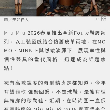
圖／美麗佳人
1
/
1
Miu Miu
2026春夏推出全新Foule鞋履系
列，以工裝靈感結合仿舊皮革質地，在MO
MO、MINNIE與然竣演繹下，展現率性與
個性兼具的當代風格，迅速成為話題焦
點！
擁有高敏銳度的時髦精肯定都知道，今年
有雙
鞋款
強勢回歸，不是球鞋，是擁有經
典輪廓的穆勒鞋。近期，在時尚圈一直保
有高熱度的 Miu Miu 於 2026 春夏帶來全