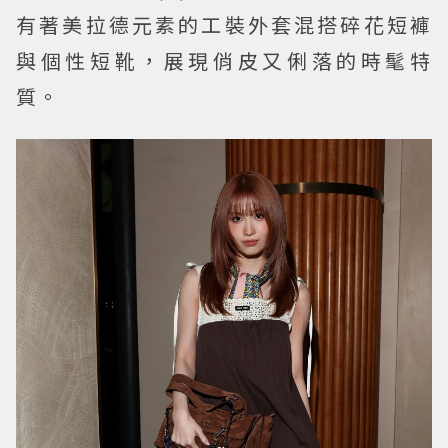
有著美拉德元素的工裝外套混搭碎花短褲
與個性短靴，展現俏皮又俐落的時髦特
質。