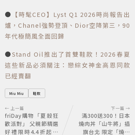
●
【時髦CEO】Lyst Q1 2026時尚報告出
爐，Chanel強勢登頂、Dior空降第三，90
年代極簡風全面回歸
●
Stand Oil推出了首雙鞋款！2026春夏
這些新品必須關注：戀綜女神金高恩同款
已經賣翻
Miu Miu
鞋款
← 上一篇
下一篇 →
friDay購物「夏殺狂
滿300送300！日本
歡派對」 父親節精選
燒肉丼「山牛將」插
好禮限時4.4折起、
旗台北 限定「燒肉