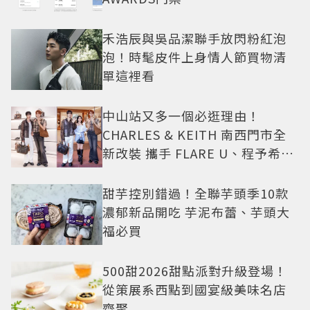
禾浩辰與吳品潔聯手放閃粉紅泡
泡！時髦皮件上身情人節買物清
單這裡看
中山站又多一個必逛理由！
CHARLES & KEITH 南西門市全
新改裝 攜手 FLARE U、程予希演
繹秋季時尚
甜芋控別錯過！全聯芋頭季10款
濃郁新品開吃 芋泥布蕾、芋頭大
福必買
500甜2026甜點派對升級登場！
從策展系西點到國宴級美味名店
齊聚