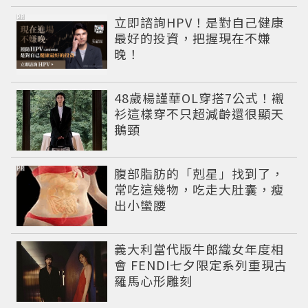
PR
立即諮詢HPV！是對自己健康
最好的投資，把握現在不嫌
晚！
48歲楊謹華OL穿搭7公式！襯
衫這樣穿不只超減齡還很顯天
鵝頸
PR
腹部脂肪的「剋星」找到了，
常吃這幾物，吃走大肚囊，瘦
出小蠻腰
義大利當代版牛郎織女年度相
會 FENDI七夕限定系列重現古
羅馬心形雕刻