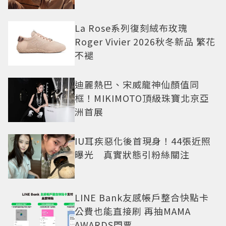
La Rose系列復刻絨布玫瑰
Roger Vivier 2026秋冬新品 繁花
不褪
迪麗熱巴、宋威龍神仙顏值同
框！MIKIMOTO頂級珠寶北京亞
洲首展
IU耳疾惡化後首現身！44張近照
曝光 真實狀態引粉絲關注
LINE Bank友感帳戶整合快點卡
公費也能直接刷 再抽MAMA
AWARDS門票