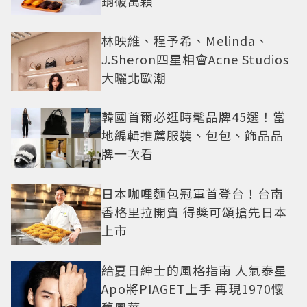
銷破萬顆
林映維、程予希、Melinda、
J.Sheron四星相會Acne Studios
大曬北歐潮
韓國首爾必逛時髦品牌45選！當
地編輯推薦服裝、包包、飾品品
牌一次看
日本咖哩麵包冠軍首登台！台南
香格里拉開賣 得獎可頌搶先日本
上市
給夏日紳士的風格指南 人氣泰星
Apo將PIAGET上手 再現1970懷