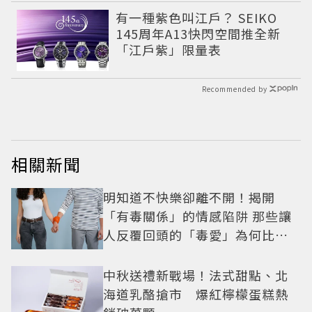
有一種紫色叫江戶？ SEIKO
145周年A13快閃空間推全新
「江戶紫」限量表
Recommended by
相關新聞
明知道不快樂卻離不開！揭開
「有毒關係」的情感陷阱 那些讓
人反覆回頭的「毒愛」為何比菸
還難戒？
中秋送禮新戰場！法式甜點、北
海道乳酪搶市 爆紅檸檬蛋糕熱