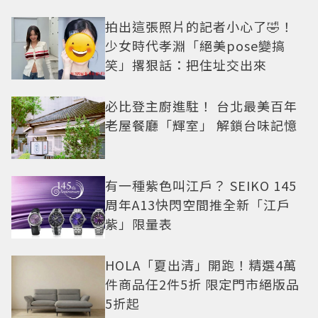
拍出這張照片的記者小心了🤣！
少女時代孝淵「絕美pose變搞
笑」撂狠話：把住址交出來
必比登主廚進駐！ 台北最美百年
老屋餐廳「輝室」 解鎖台味記憶
有一種紫色叫江戶？ SEIKO 145
周年A13快閃空間推全新「江戶
紫」限量表
HOLA「夏出清」開跑！精選4萬
件商品任2件5折 限定門市絕版品
5折起