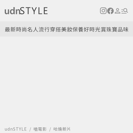
最新
時尚名人
流行穿搭
美妝保養
好時光
賞珠寶
品味
udnSTYLE
嗑電影
哈燒新片