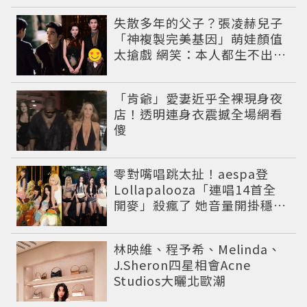
失散多年的父子？張凌赫兒子
「神複製完美基因」萌娃顏值
太搶戲 網笑：本人都生不出這
麼像
「肯爺」愛妻近乎全裸現身夜
店！透明連身衣震撼全場網看
傻
零對嘴唱跳太扯！aespa登
Lollapalooza「連唱14首全
開麥」殺瘋了 她音量開掛穩到
像吞CD
林映維、程予希、Melinda、
J.Sheron四星相會Acne
Studios大曬北歐潮