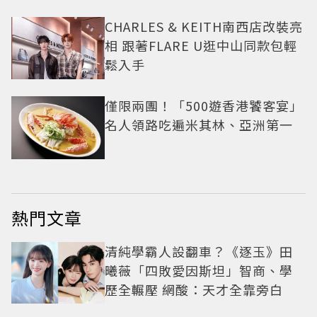
CHARLES & KEITH南西店改裝亮
相 跟著FLARE U逛中山同款包輕
鬆入手
僅限兩團！「500遊香港饕客宴」
名人領路吃遍米其林、亞洲第一
熱門文章
清純學霸人設翻車？《逐玉》田
曦薇「四敗愛因斯坦」智商、學
歷全輾壓 網酸：天才全靠旁白