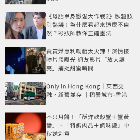
《母胎單身戀愛大作戰2》臥蠶妝
引熱議！為什麼看起來這麼不自
然？彩妝師教你正確畫法
黃寅燁惠利吻戲太火辣！深情接
吻片段曝光 網友影片「放大調
亮」捕捉甜蜜瞬間
Only in Hong Kong｜東西交
融，新舊並存 ｜摺疊城市-香港
不只月餅！「酥炸軟殼蟹＋蟹黃
醬」、「特調肉品＋調味鹽」中
秋送創意