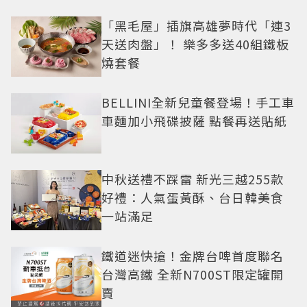
「黑毛屋」插旗高雄夢時代「連3
天送肉盤」！ 樂多多送40組鐵板
燒套餐
BELLINI全新兒童餐登場！手工車
車麵加小飛碟披薩 點餐再送貼紙
中秋送禮不踩雷 新光三越255款
好禮：人氣蛋黃酥、台日韓美食
一站滿足
鐵道迷快搶！金牌台啤首度聯名
台灣高鐵 全新N700ST限定罐開
賣