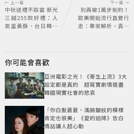
← 上一篇
下一篇 →
中秋送禮不踩雷 新光
別再被1萬步制約！
三越255款好禮：人
歐美開始流行直覺行
氣蛋黃酥、台日韓美
走：專家解析，真正
食一站滿足
重要的不是步數，而
是「這件事」
你可能會喜歡
亞洲電影之光！《寄生上流》3大
設定都是真的 超寫實劇情道盡
韓國現實社會的悲哀
「你白髮蒼蒼、滿臉皺紋的模樣
肯定也很美」《愛的迫降》告白
情話讓人超心動