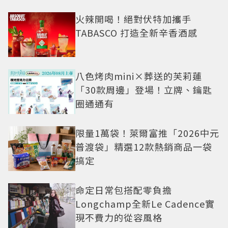
火辣開喝！絕對伏特加攜手
TABASCO 打造全新辛香酒感
八色烤肉mini×葬送的芙莉蓮
「30款周邊」登場！立牌、鑰匙
圈通通有
限量1萬袋！萊爾富推「2026中元
普渡袋」精選12款熱銷商品一袋
搞定
命定日常包搭配零負擔
Longchamp全新Le Cadence實
現不費力的從容風格