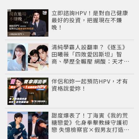
PR
立即諮詢HPV！是對自己健康
最好的投資，把握現在不嫌
晚！
清純學霸人設翻車？《逐玉》
田曦薇「四敗愛因斯坦」智
商、學歷全輾壓 網酸：天才全
靠旁白
PR
伴侶和妳一起預防HPV，才有
資格說愛妳！
甜度爆表了！丁海寅《我的荒
糖戀愛》化身拳擊教練守護初
戀 失憶檢察官×假男友打造今
夏必看小甜劇