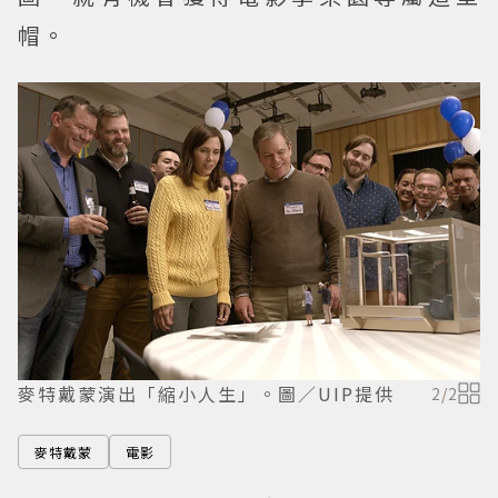
帽。
麥特戴蒙演出「縮小人生」。圖／UIP提供
2
/
2
麥特戴蒙
電影