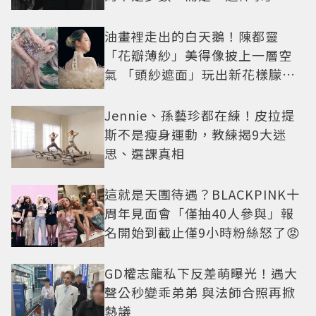
油畫裡走出的白天鵝！陳都靈
「花瓣薄紗」美得像披上一層空
氣 「頭紗遮面」玩出新花樣朦朧
美感太仙
Jennie、孫藝珍都在練！皮拉提
斯不是瘦身運動，教練揭9大迷
思、選課真相
這就是天團待遇？BLACKPINK十
周年見面會「僅抽40人參與」報
名開始到截止僅9小時粉絲怒了😡
GD權志龍私下反差萌曝光！遇大
聲公秒變乖弟弟 與法師合照再掀
熱議