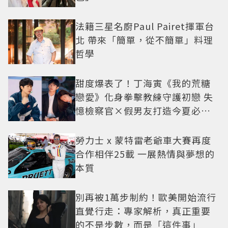
法籍三星名廚Paul Pairet揮軍台
北 帶來「簡單，從不簡單」料理
哲學
甜度爆表了！丁海寅《我的荒糖
戀愛》化身拳擊教練守護初戀 失
憶檢察官×假男友打造今夏必看
小甜劇
勞力士 x 蒙特雷老爺車大賽再度
合作相伴25載 一展熱情與夢想的
本質
別再被1萬步制約！歐美開始流行
直覺行走：專家解析，真正重要
的不是步數，而是「這件事」