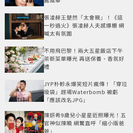
舊風華
張凌赫王楚然「太會親」！《這
一秒過火》張凌赫人夫感爆棚 網
喊太有氛圍
不用飛巴黎！兩大五星飯店下午
茶新菜單曝光 再送保養、香氛好
禮
JYP朴軫永爆笑短片瘋傳！「穿垃
圾袋」趕場Waterbomb 被虧
「應該改名JPG」
陳妍希9歲兒小星星近照曝光！五
官神似陳曉 網驚直呼「縮小版爸
爸」