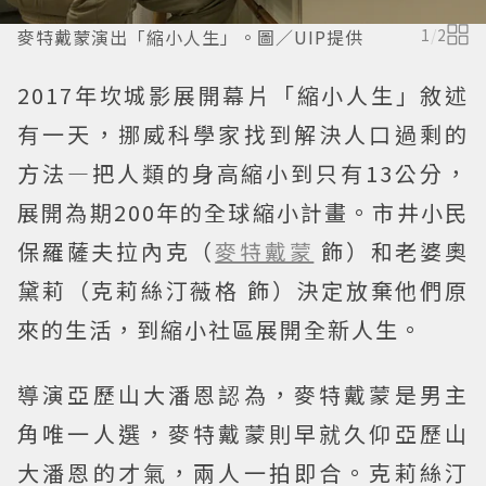
麥特戴蒙演出「縮小人生」。圖／UIP提供
1
/
2
2017年坎城影展開幕片「縮小人生」敘述
有一天，挪威科學家找到解決人口過剩的
方法—把人類的身高縮小到只有13公分，
展開為期200年的全球縮小計畫。市井小民
保羅薩夫拉內克（
麥特戴蒙
飾）和老婆奧
黛莉（克莉絲汀薇格 飾）決定放棄他們原
來的生活，到縮小社區展開全新人生。
導演亞歷山大潘恩認為，麥特戴蒙是男主
角唯一人選，麥特戴蒙則早就久仰亞歷山
大潘恩的才氣，兩人一拍即合。克莉絲汀