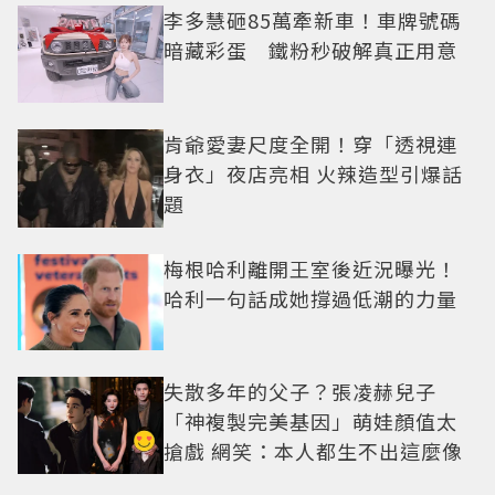
李多慧砸85萬牽新車！車牌號碼
暗藏彩蛋 鐵粉秒破解真正用意
肯爺愛妻尺度全開！穿「透視連
身衣」夜店亮相 火辣造型引爆話
題
梅根哈利離開王室後近況曝光！
哈利一句話成她撐過低潮的力量
失散多年的父子？張凌赫兒子
「神複製完美基因」萌娃顏值太
搶戲 網笑：本人都生不出這麼像