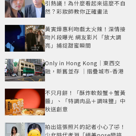
引熱議！為什麼看起來這麼不自
然？彩妝師教你正確畫法
黃寅燁惠利吻戲太火辣！深情接
吻片段曝光 網友影片「放大調
亮」捕捉甜蜜瞬間
Only in Hong Kong｜東西交
融，新舊並存 ｜摺疊城市-香港
不只月餅！「酥炸軟殼蟹＋蟹黃
醬」、「特調肉品＋調味鹽」中
秋送創意
拍出這張照片的記者小心了🤣！
少女時代孝淵「絕美pose變搞