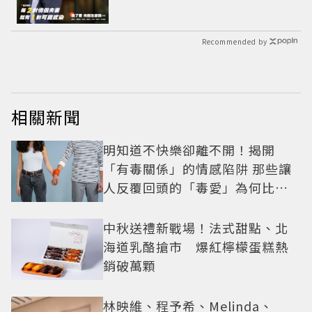
Recommended by
相關新聞
明知道不快樂卻離不開！揭開
「有毒關係」的情感陷阱 那些讓
人反覆回頭的「毒愛」為何比菸
還難戒？
中秋送禮新戰場！法式甜點、北
海道乳酪搶市 爆紅檸檬蛋糕熱
銷破萬顆
林映維、程予希、Melinda、