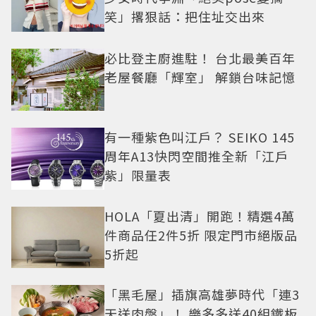
笑」撂狠話：把住址交出來
必比登主廚進駐！ 台北最美百年
老屋餐廳「輝室」 解鎖台味記憶
有一種紫色叫江戶？ SEIKO 145
周年A13快閃空間推全新「江戶
紫」限量表
HOLA「夏出清」開跑！精選4萬
件商品任2件5折 限定門市絕版品
5折起
「黑毛屋」插旗高雄夢時代「連3
天送肉盤」！ 樂多多送40組鐵板