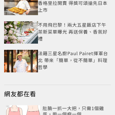
香格里拉開賣 得獎可頌搶先日本
上市
不用飛巴黎！兩大五星飯店下午
茶新菜單曝光 再送保養、香氛好
禮
法籍三星名廚Paul Pairet揮軍台
北 帶來「簡單，從不簡單」料理
哲學
網友都在看
PR
肚腩一抓一大把，只需1個雞
蛋，用一個瘦一個