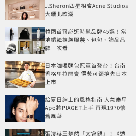
J.Sheron四星相會Acne Studios
大曬北歐潮
韓國首爾必逛時髦品牌45選！當
地編輯推薦服裝、包包、飾品品
牌一次看
日本咖哩麵包冠軍首登台！台南
香格里拉開賣 得獎可頌搶先日本
上市
給夏日紳士的風格指南 人氣泰星
Apo將PIAGET上手 再現1970懷
舊風華
張凌赫王楚然「太會親」！《這