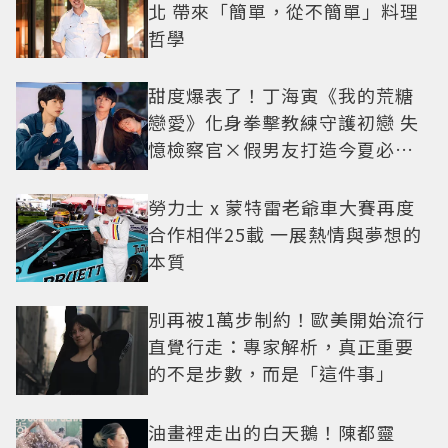
北 帶來「簡單，從不簡單」料理
哲學
甜度爆表了！丁海寅《我的荒糖
戀愛》化身拳擊教練守護初戀 失
憶檢察官×假男友打造今夏必看
小甜劇
勞力士 x 蒙特雷老爺車大賽再度
合作相伴25載 一展熱情與夢想的
本質
別再被1萬步制約！歐美開始流行
直覺行走：專家解析，真正重要
的不是步數，而是「這件事」
油畫裡走出的白天鵝！陳都靈