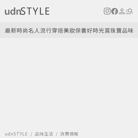
最新
時尚名人
流行穿搭
美妝保養
好時光
賞珠寶
品味
udnSTYLE
品味生活
消費情報