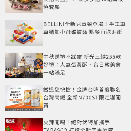
燒套餐
BELLINI全新兒童餐登場！手工車
車麵加小飛碟披薩 點餐再送貼紙
中秋送禮不踩雷 新光三越255款
好禮：人氣蛋黃酥、台日韓美食
一站滿足
鐵道迷快搶！金牌台啤首度聯名
台灣高鐵 全新N700ST限定罐開
賣
火辣開喝！絕對伏特加攜手
TABASCO 打造全新辛香酒感