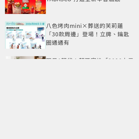
八色烤肉mini×葬送的芙莉蓮
「30款周邊」登場！立牌、鑰匙
圈通通有
限量1萬袋！萊爾富推「2026中元
普渡袋」精選12款熱銷商品一袋
搞定
命定日常包搭配零負擔
Longchamp全新Le Cadence實
現不費力的從容風格
CHARLES & KEITH南西店改裝亮
相 跟著FLARE U逛中山同款包輕