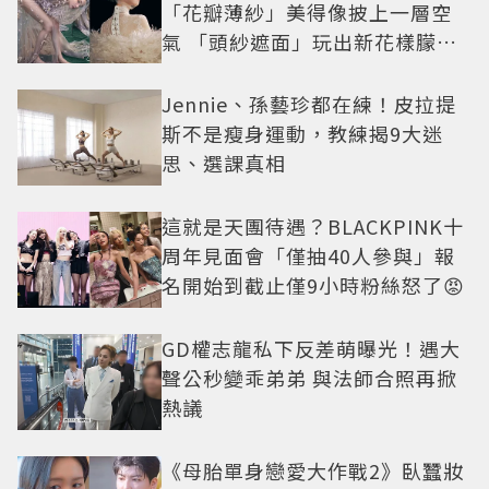
「花瓣薄紗」美得像披上一層空
氣 「頭紗遮面」玩出新花樣朦朧
美感太仙
Jennie、孫藝珍都在練！皮拉提
斯不是瘦身運動，教練揭9大迷
思、選課真相
這就是天團待遇？BLACKPINK十
周年見面會「僅抽40人參與」報
名開始到截止僅9小時粉絲怒了😡
GD權志龍私下反差萌曝光！遇大
聲公秒變乖弟弟 與法師合照再掀
熱議
《母胎單身戀愛大作戰2》臥蠶妝