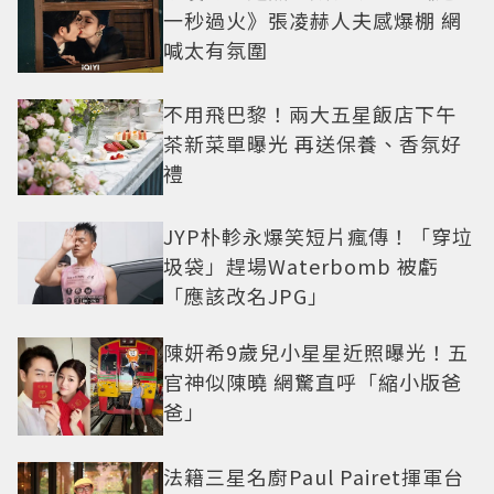
一秒過火》張凌赫人夫感爆棚 網
喊太有氛圍
不用飛巴黎！兩大五星飯店下午
茶新菜單曝光 再送保養、香氛好
禮
JYP朴軫永爆笑短片瘋傳！「穿垃
圾袋」趕場Waterbomb 被虧
「應該改名JPG」
陳妍希9歲兒小星星近照曝光！五
官神似陳曉 網驚直呼「縮小版爸
爸」
法籍三星名廚Paul Pairet揮軍台