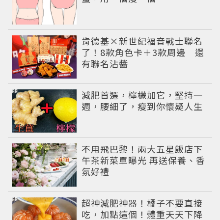
肯德基×新世紀福音戰士聯名
了！8款角色卡＋3款周邊 還
有聯名沾醬
PR
減肥首選，檸檬加它，堅持一
週，腰細了，瘦到你懷疑人生
不用飛巴黎！兩大五星飯店下
午茶新菜單曝光 再送保養、香
氛好禮
PR
超神減肥神器！橘子不要直接
吃，加點這個！體重天天下降