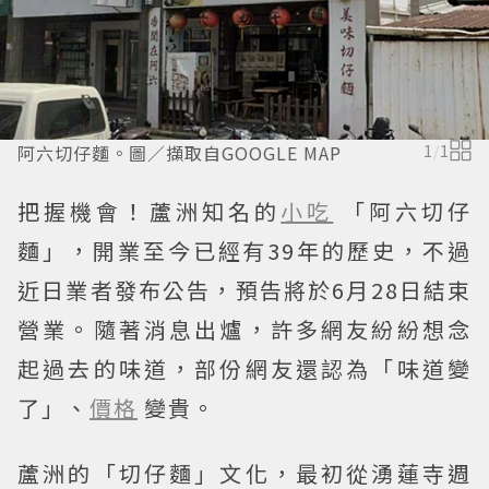
阿六切仔麵。圖／擷取自GOOGLE MAP
1
/
1
把握機會！蘆洲知名的
小吃
「阿六切仔
麵」，開業至今已經有39年的歷史，不過
近日業者發布公告，預告將於6月28日結束
營業。隨著消息出爐，許多網友紛紛想念
起過去的味道，部份網友還認為「味道變
了」、
價格
變貴。
蘆洲的「切仔麵」文化，最初從湧蓮寺週