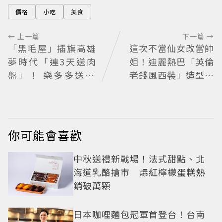
價格
小吃
美食
← 上一篇
下一篇 →
「黑毛屋」插旗高雄
這次不當仙女改當帥
夢時代「連3天送肉
姐！迪麗熱巴「英倫
盤」！ 樂多多送40
老錢風西裝」造型帥
組鐵板燒套餐
翻 化身馬術師網喊：
現代版李長歌
你可能會喜歡
中秋送禮新戰場！法式甜點、北
海道乳酪搶市 爆紅檸檬蛋糕熱
銷破萬顆
日本咖哩麵包冠軍首登台！台南