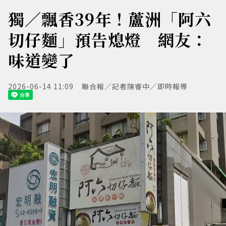
獨／飄香39年！蘆洲「阿六
切仔麵」預告熄燈 網友：
味道變了
2026-06-14 11:09
聯合報／記者陳睿中／即時報導