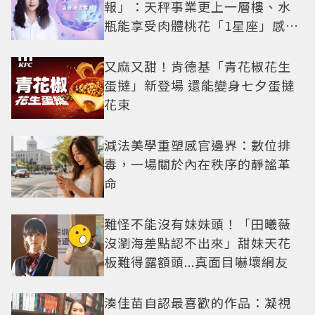
報」：天秤事業更上一層樓、水
瓶能享受肉體桃花「1星座」感情
防三角關係
又麻又甜！肯德基「青花椒花生
蛋撻」新登場 還能變身七夕蛋撻
花束
減法美學重塑感官邊界：數位排
毒，一場關於內在秩序的靜謐革
命
難怪不能沒有妹妹頭！「田曦薇
沒瀏海差點認不出來」甜妹天花
板難得露額頭...真面目嚇壞網友
湊佳苗自認最喜歡的作品：凝視