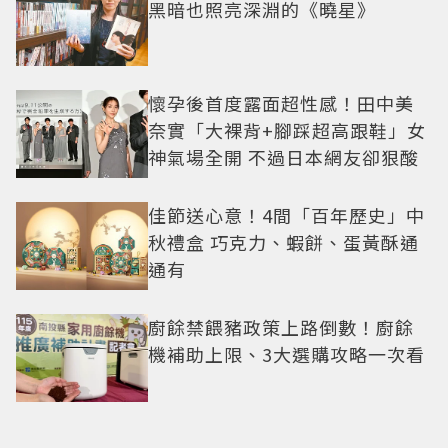
黑暗也照亮深淵的《曉星》
懷孕後首度露面超性感！田中美
奈實「大裸背+腳踩超高跟鞋」女
神氣場全開 不過日本網友卻狠酸
佳節送心意！4間「百年歷史」中
秋禮盒 巧克力、蝦餅、蛋黃酥通
通有
廚餘禁餵豬政策上路倒數！廚餘
機補助上限、3大選購攻略一次看
寶可夢世界錦標賽將開打！