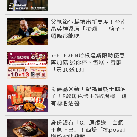
父親節蛋糕捲出新高度！台南
晶英神還原「拉麵」 筷子、
麵條都能吃
7-ELEVEN哈根達斯限時優惠
再加碼 迷你杯、雪糕、雪酥
「買10送13」
肯德基×新世紀福音戰士聯名
了！8款角色卡＋3款周邊 還
有聯名沾醬
身份證有「8」原燒送「白蝦
＋魚下巴」！西堤「擺pose」
送松露烤雞腿