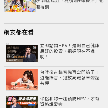
沙 韓國爆紅「橄欖油+檸檬汁」也
喝得到
網友都在看
PR
立即諮詢HPV！是對自己健康
最好的投資，把握現在不嫌
晚！
台啤復古錄音機盲盒開搶了！
還能錄音、播放高鐵發車聲超
有梗
PR
伴侶和妳一起預防HPV，才有
資格說愛妳！