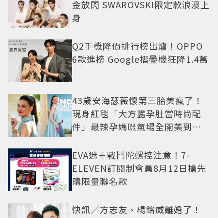
金放閃 SWAROVSKI限定款浪漫上
身
Q2手機降價排行榜出爐！OPPO
6款進榜 Google摺疊機狂降1.4萬
43歲安海瑟薇懷第三胎美瘋了！
現身紅毯「大方露孕肚當時尚配
件」最辣孕媽咪氣場全開美到發
光
EVA迷＋戰鬥陀螺控注意！7-
ELEVEN訂閱制會員8月12日搶先
購限量聯名款
快訊／方志友、楊銘威離婚了！