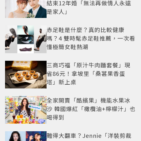
結束12年婚「無法再做情人永遠
是家人」
赤足鞋是什麼？真的比較健康
嗎？4 雙時髦赤足鞋推薦，一次看
懂極簡女鞋熱潮
三商巧福「原汁牛肉麵套餐」現
省86元！拿坡里「桑葚果香蛋
塔」新上桌
全家開賣「酷繽果」機能水果冰
沙 韓國爆紅「橄欖油+檸檬汁」也
喝得到
難得大翻車？Jennie「洋裝剪裁