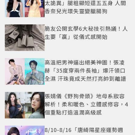
太詭異」腿粗顯短還五五身 人間
香奈兒光環失靈變臘腸狗
脆友公開玄學6大秘技引熱議！人
生要「贏」從儀式感開始
高溫把男神逼出絕美神圖！張凌
赫「35度穿兩件長袖」爆汗領口
全濕 汗珠竟成天然打亮帥到離譜
張婧儀《野狗骨頭》地母系妝容
解析！柔和暖色、立體感修容，4
個重點打造溫潤高級感
8/10-8/16「唐綺陽星座運勢週