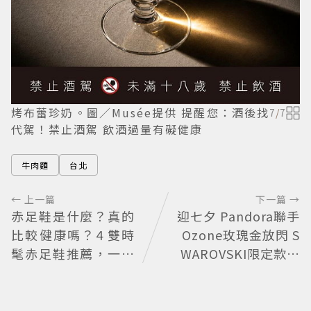
烤布蕾珍奶。圖／Musée提供 提醒您：酒後找
7
/
7
代駕！禁止酒駕 飲酒過量有礙健康
牛肉麵
台北
← 上一篇
下一篇 →
赤足鞋是什麼？真的
迎七夕 Pandora聯手
比較健康嗎？4 雙時
Ozone玫瑰金放閃 S
髦赤足鞋推薦，一次
WAROVSKI限定款浪
看懂極簡女鞋熱潮
漫上身