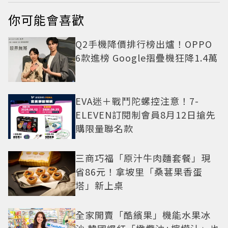
你可能會喜歡
Q2手機降價排行榜出爐！OPPO
6款進榜 Google摺疊機狂降1.4萬
EVA迷＋戰鬥陀螺控注意！7-
ELEVEN訂閱制會員8月12日搶先
購限量聯名款
三商巧福「原汁牛肉麵套餐」現
省86元！拿坡里「桑葚果香蛋
塔」新上桌
全家開賣「酷繽果」機能水果冰