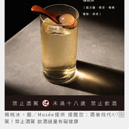
楊桃冰。圖／Musée提供 提醒您：酒後找代
4
/
7
駕！禁止酒駕 飲酒過量有礙健康