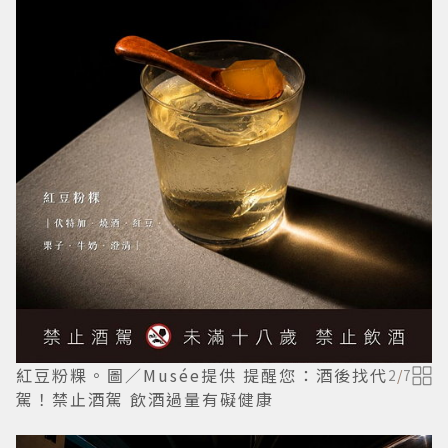
紅豆粉粿。圖／Musée提供 提醒您：酒後找代
2
/
7
駕！禁止酒駕 飲酒過量有礙健康