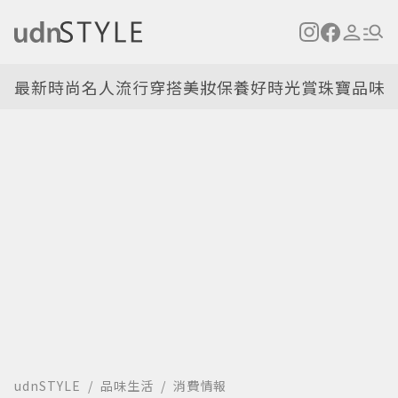
最新
時尚名人
流行穿搭
美妝保養
好時光
賞珠寶
品味
udnSTYLE
品味生活
消費情報