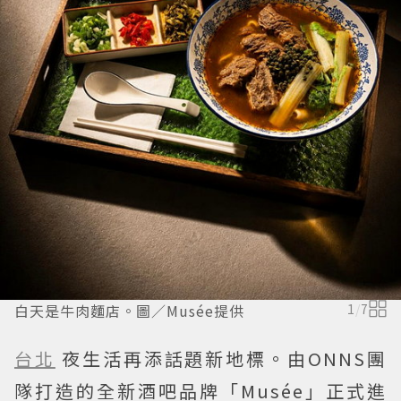
白天是牛肉麵店。圖／Musée提供
1
/
7
台北
夜生活再添話題新地標。由ONNS團
隊打造的全新酒吧品牌「Musée」正式進