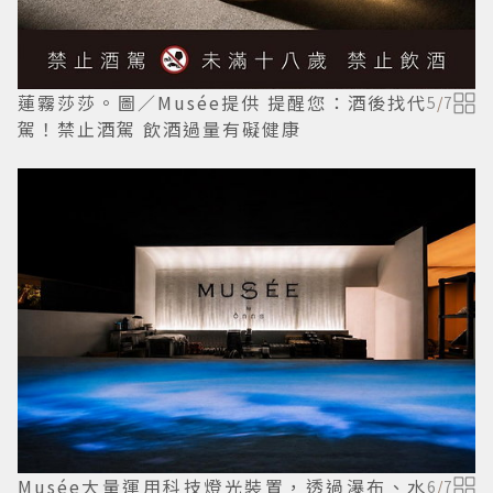
蓮霧莎莎。圖／Musée提供 提醒您：酒後找代
5
/
7
駕！禁止酒駕 飲酒過量有礙健康
Musée大量運用科技燈光裝置，透過瀑布、水
6
/
7