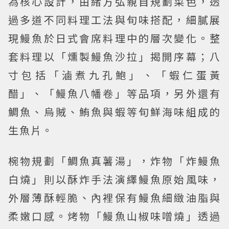
為核心設計，由緒方弘親自規劃菜色，透
過多道不同料理工法與旬味搭配，細膩展
現鰻魚於日式會席料理中的層次變化。整
套料理以「燻製鰻魚沙拉」揭開序幕；八
寸包括「滷煮九孔鮑」、「蝦仁蛋黃
醋」、「鰻魚八幡卷」等品項，另外還有
鯛魚、烏賊、鮪魚與蝦等旬鮮海味組成的
生魚片。
椀物規劃「鯛魚真薯湯」，炸物「炸鰻魚
白燒」則以酥炸手法演繹鰻魚原始風味，
外層薄酥輕脆、內裡保有鰻魚細緻油脂與
柔嫩口感。烤物「鰻魚山椒味噌燒」透過