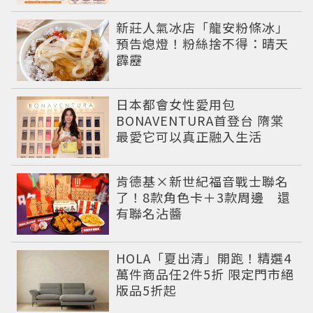
新莊人氣冰店「龍安粉條冰」
預告熄燈！粉絲捨不得：晴天
霹靂
日本都會女性愛用包
BONAVENTURA首登台 隋棠
最愛它可以真正融入生活
肯德基×新世紀福音戰士聯名
了！8款角色卡＋3款周邊 還
有聯名沾醬
HOLA「夏出清」開跑！精選4
萬件商品任2件5折 限定門市絕
版品5折起