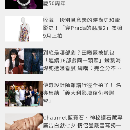
慶50周年
收藏一段別具意義的時尚史和電
影史！「穿Prada的惡魔2」衣櫥
9月上拍
到底是哪部劇？田曦薇被抓包
「連續16部戲同一顆頭」鐵瀏海
焊死遭嫌看膩 網嘆：完全分不出
角色
傳奇設計師離譜行徑全拍了！ 名
導集結「義大利影壇復仇者聯
盟」
Chaumet藍寶石、神秘鑽石藏專
屬告白獻七夕 情侶疊戴書寫獨一