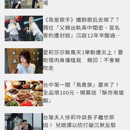
場
《我是歌手》鐵肺歌后去哪了？
茜拉「父親出軌高中閨密、冒名
簽約遭封殺」沉寂12年辛酸過往
曝光
愛莉莎莎颱風天1舉動遭炎上！要
助理肉身護植栽 親回：不會被
吹走
台中第一間「鳥貴族」要來了！
全品項100元、開幕送「酥炸南蠻
蝦」
台玻夫人徐莉玲談長子離世原
因！ 兒媳譚以欣打破沉默反駁