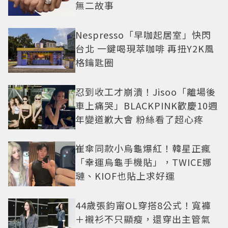
無二故事
Nespresso「早咖起居室」快閃
台北 一鍵喝現萃咖啡 再扭Y2K風
格鑰匙圈
忍到收工才崩潰！Jisoo「離場後
車上痛哭」BLACKPINK歡慶10週
年變道歉大會 粉絲看了超心疼
崔傘同款小烏龜爆紅！韓星正瘋
「幸運烏龜手機貼」，TWICE娜
璉、KIOF也貼上求好運
44歲張鈞甯OL穿搭8公式！寬褲
＋襯衫不只顯瘦，還穿出主管氣