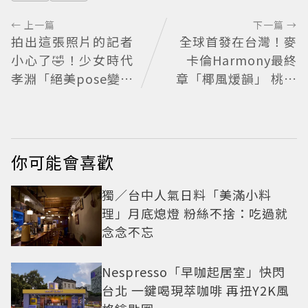
← 上一篇
下一篇 →
拍出這張照片的記者
全球首發在台灣！麥
小心了🤣！少女時代
卡倫Harmony最終
孝淵「絕美pose變搞
章「椰風煖韻」 桃園
笑」撂狠話：把住址
機場限量登場
交出來
你可能會喜歡
獨／台中人氣日料「美滿小料
理」月底熄燈 粉絲不捨：吃過就
念念不忘
Nespresso「早咖起居室」快閃
台北 一鍵喝現萃咖啡 再扭Y2K風