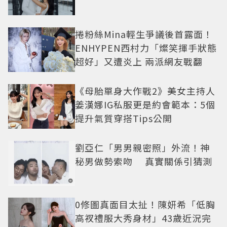
捲粉絲Mina輕生爭議後首露面！
ENHYPEN西村力「燦笑揮手狀態
超好」又遭炎上 兩派網友戰翻
《母胎單身大作戰2》美女主持人
姜漢娜IG私服更是約會範本：5個
提升氣質穿搭Tips公開
劉亞仁「男男親密照」外流！神
秘男做勢索吻 真實關係引猜測
0修圖真面目太扯！陳妍希「低胸
高衩禮服大秀身材」43歲近況完