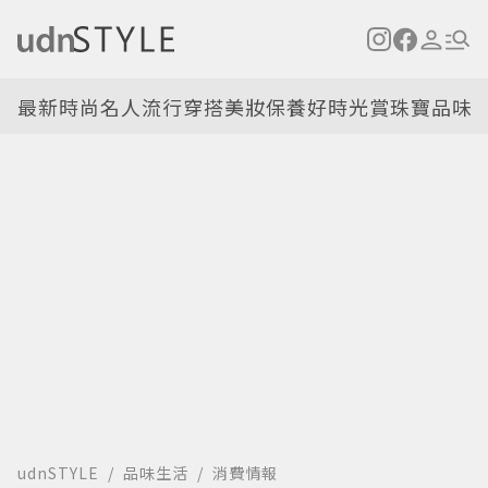
最新
時尚名人
流行穿搭
美妝保養
好時光
賞珠寶
品味
udnSTYLE
品味生活
消費情報