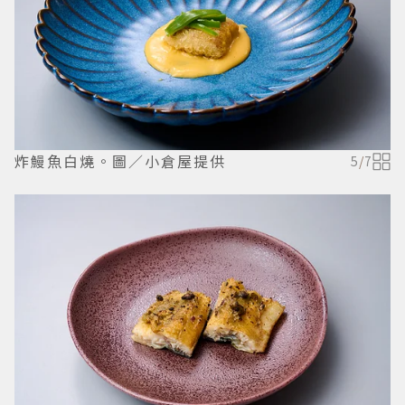
炸鰻魚白燒。圖／小倉屋提供
5
/
7