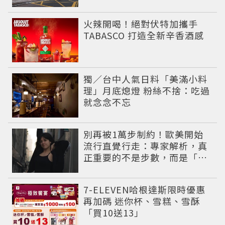
火辣開喝！絕對伏特加攜手
TABASCO 打造全新辛香酒感
獨／台中人氣日料「美滿小料
理」月底熄燈 粉絲不捨：吃過
就念念不忘
別再被1萬步制約！歐美開始
流行直覺行走：專家解析，真
正重要的不是步數，而是「這
件事」
7-ELEVEN哈根達斯限時優惠
再加碼 迷你杯、雪糕、雪酥
「買10送13」