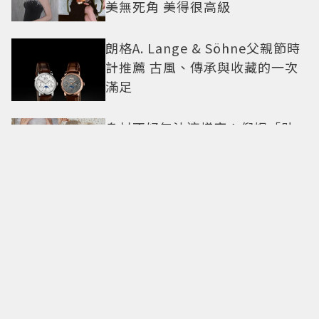
美無死角 美得很高級
朗格A. Lange & Söhne父親節時
計推薦 古風、傳承與收藏的一次
滿足
身材不好無法這樣穿！倪妮「貼
身洋裝曲線一覽無遺」38歲尺度
全開 帥氣又火辣散發獨特魅力
美神降臨華山！TWICE MINA首度
單飛訪台「自曝最想做這事」360
度0死角美貌保養祕訣一次公開
重返1959經典設計！Longines浪
琴Legend Diver 59潛水表 復刻