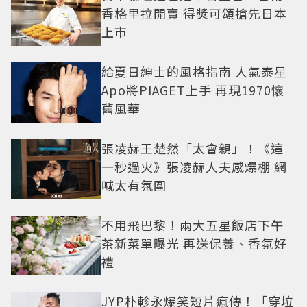
香格里拉開賣 得獎可頌搶先日本
上市
給夏日紳士的風格指南 人氣泰星
Apo將PIAGET上手 再現1970懷
舊風華
張凌赫王楚然「太會親」！《這
一秒過火》張凌赫人夫感爆棚 網
喊太有氛圍
不用飛巴黎！兩大五星飯店下午
茶新菜單曝光 再送保養、香氛好
禮
JYP朴軫永爆笑短片瘋傳！「穿垃