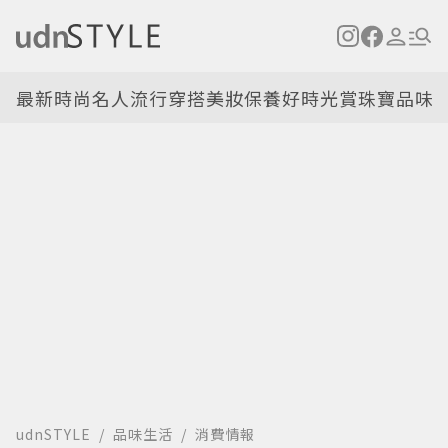
最新
時尚名人
流行穿搭
美妝保養
好時光
賞珠寶
品味
udnSTYLE
品味生活
消費情報