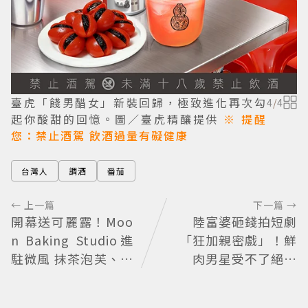
臺虎「餞男醋女」新裝回歸，極致進化再次勾
4
/
4
起你酸甜的回憶。圖／臺虎精釀提供
※ 提醒
您：禁止酒駕 飲酒過量有礙健康
台灣人
調酒
番茄
← 上一篇
下一篇 →
開幕送可麗露！Moo
陸富婆砸錢拍短劇
n Baking Studio進
「狂加親密戲」！鮮
駐微風 抹茶泡芙、芒
肉男星受不了絕望
果塔上桌
喊：別伸舌頭