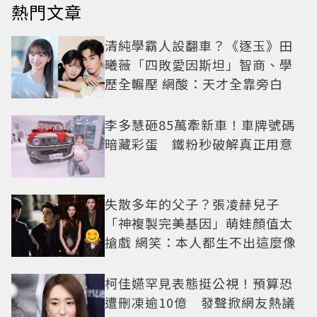
熱門文章
清純學霸人設翻車？《逐玉》田
曦薇「四敗愛因斯坦」智商、學
歷全輾壓 網酸：天才全靠旁白
李多慧砸85萬牽新車！車牌號碼
暗藏彩蛋 鐵粉秒破解真正用意
失散多年的父子？張凌赫兒子
「神複製完美基因」萌娃顏值太
搶戲 網笑：本人都生不出這麼像
柯佳嬿罕見表態挺公視！預算恐
遭刪凍逾10億 發聲掀網友熱議