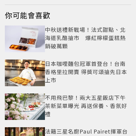
你可能會喜歡
中秋送禮新戰場！法式甜點、北
海道乳酪搶市 爆紅檸檬蛋糕熱
銷破萬顆
日本咖哩麵包冠軍首登台！台南
香格里拉開賣 得獎可頌搶先日本
上市
不用飛巴黎！兩大五星飯店下午
茶新菜單曝光 再送保養、香氛好
禮
法籍三星名廚Paul Pairet揮軍台