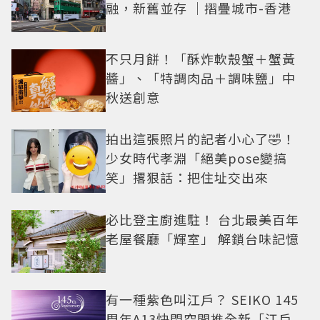
融，新舊並存 ｜摺疊城市-香港
不只月餅！「酥炸軟殼蟹＋蟹黃
醬」、「特調肉品＋調味鹽」中
秋送創意
拍出這張照片的記者小心了🤣！
少女時代孝淵「絕美pose變搞
笑」撂狠話：把住址交出來
必比登主廚進駐！ 台北最美百年
老屋餐廳「輝室」 解鎖台味記憶
有一種紫色叫江戶？ SEIKO 145
周年A13快閃空間推全新「江戶