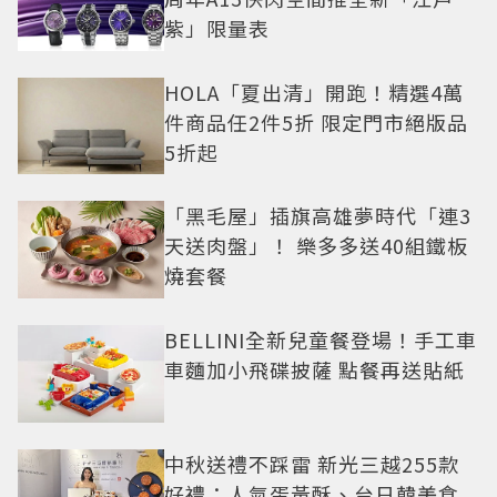
紫」限量表
HOLA「夏出清」開跑！精選4萬
件商品任2件5折 限定門市絕版品
5折起
「黑毛屋」插旗高雄夢時代「連3
天送肉盤」！ 樂多多送40組鐵板
燒套餐
BELLINI全新兒童餐登場！手工車
車麵加小飛碟披薩 點餐再送貼紙
中秋送禮不踩雷 新光三越255款
好禮：人氣蛋黃酥、台日韓美食