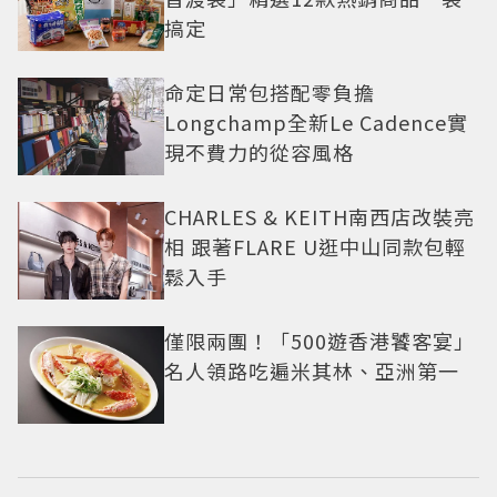
搞定
命定日常包搭配零負擔
Longchamp全新Le Cadence實
現不費力的從容風格
CHARLES & KEITH南西店改裝亮
相 跟著FLARE U逛中山同款包輕
鬆入手
僅限兩團！「500遊香港饕客宴」
名人領路吃遍米其林、亞洲第一