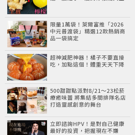
限量1萬袋！萊爾富推「2026
中元普渡袋」精選12款熱銷商
品一袋搞定
PR
超神減肥神器！橘子不要直接
吃，加點這個！體重天天下降
500甜甜點派對8/21～23松菸
療癒味蕾 將集結多間排隊名店
打造靈感創意的舞台
PR
立即諮詢HPV！是對自己健康
最好的投資，把握現在不嫌