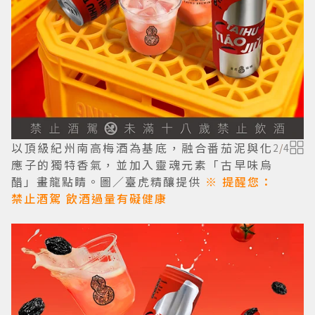
以頂級紀州南高梅酒為基底，融合番茄泥與化
2
/
4
應子的獨特香氣，並加入靈魂元素「古早味烏
醋」畫龍點睛。圖／臺虎精釀提供
※ 提醒您：
禁止酒駕 飲酒過量有礙健康