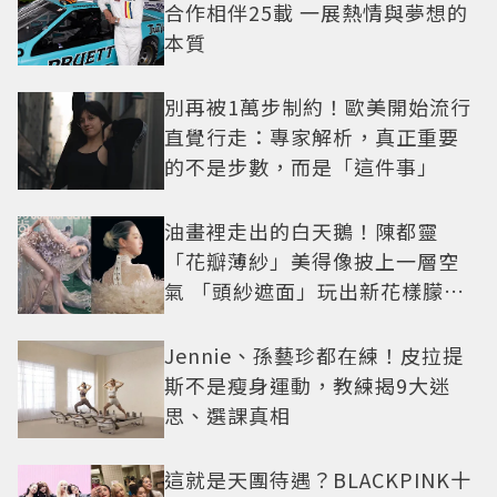
合作相伴25載 一展熱情與夢想的
本質
別再被1萬步制約！歐美開始流行
直覺行走：專家解析，真正重要
的不是步數，而是「這件事」
油畫裡走出的白天鵝！陳都靈
「花瓣薄紗」美得像披上一層空
氣 「頭紗遮面」玩出新花樣朦朧
美感太仙
Jennie、孫藝珍都在練！皮拉提
斯不是瘦身運動，教練揭9大迷
思、選課真相
這就是天團待遇？BLACKPINK十