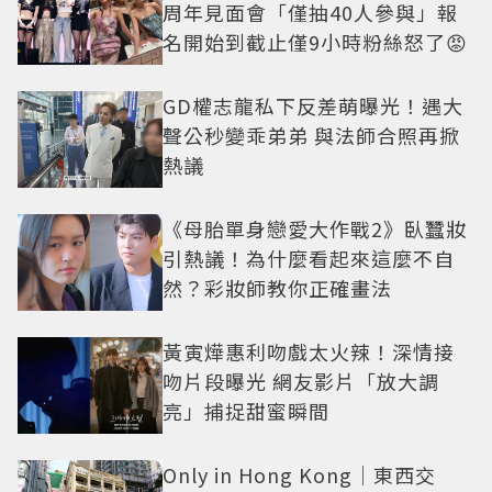
周年見面會「僅抽40人參與」報
名開始到截止僅9小時粉絲怒了😡
GD權志龍私下反差萌曝光！遇大
聲公秒變乖弟弟 與法師合照再掀
熱議
《母胎單身戀愛大作戰2》臥蠶妝
引熱議！為什麼看起來這麼不自
然？彩妝師教你正確畫法
黃寅燁惠利吻戲太火辣！深情接
吻片段曝光 網友影片「放大調
亮」捕捉甜蜜瞬間
Only in Hong Kong｜東西交