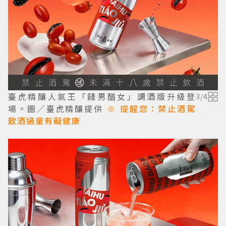
臺虎精釀人氣王「餞男醋女」調酒版升級登
3
/
4
場。圖／臺虎精釀提供
※ 提醒您：禁止酒駕
飲酒過量有礙健康