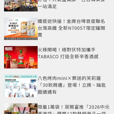
一站滿足
鐵道迷快搶！金牌台啤首度聯名
台灣高鐵 全新N700ST限定罐開
賣
火辣開喝！絕對伏特加攜手
TABASCO 打造全新辛香酒感
八色烤肉mini×葬送的芙莉蓮
「30款周邊」登場！立牌、鑰匙
圈通通有
限量1萬袋！萊爾富推「2026中元
普渡袋」精選12款熱銷商品一袋