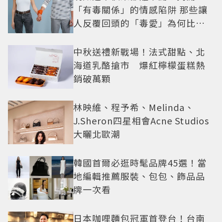
「有毒關係」的情感陷阱 那些讓
人反覆回頭的「毒愛」為何比菸
還難戒？
中秋送禮新戰場！法式甜點、北
海道乳酪搶市 爆紅檸檬蛋糕熱
銷破萬顆
林映維、程予希、Melinda、
J.Sheron四星相會Acne Studios
大曬北歐潮
韓國首爾必逛時髦品牌45選！當
地編輯推薦服裝、包包、飾品品
牌一次看
日本咖哩麵包冠軍首登台！台南