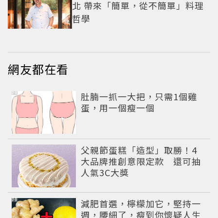
北 帶來「簡單，從不簡單」料理
哲學
網友都在看
PR
肚腩一抓一大把，只需1個雞
蛋，用一個瘦一個
父親節蛋糕「造型」取勝！4
大品牌推創意限定款 還可抽
人氣3C大獎
PR
減肥首選，檸檬加它，堅持一
週，腰細了，瘦到你懷疑人生