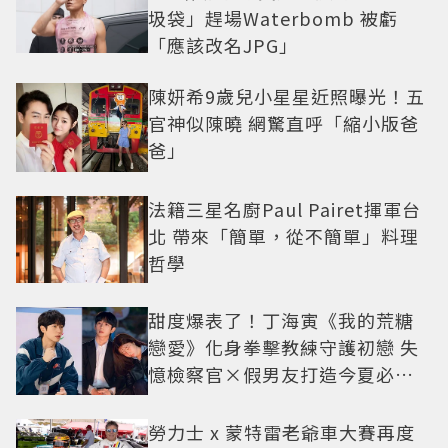
圾袋」趕場Waterbomb 被虧
「應該改名JPG」
陳妍希9歲兒小星星近照曝光！五
官神似陳曉 網驚直呼「縮小版爸
爸」
法籍三星名廚Paul Pairet揮軍台
北 帶來「簡單，從不簡單」料理
哲學
甜度爆表了！丁海寅《我的荒糖
戀愛》化身拳擊教練守護初戀 失
憶檢察官×假男友打造今夏必看
小甜劇
勞力士 x 蒙特雷老爺車大賽再度