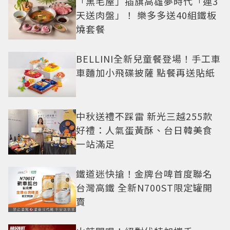
「黑毛屋」插旗高雄夢時代「連3
天送肉盤」！ 樂多多送40組鐵板
燒套餐
BELLINI全新兒童餐登場！手工車
車麵加小飛碟披薩 點餐再送貼紙
中秋送禮不踩雷 新光三越255款
好禮：人氣蛋黃酥、台日韓美食
一站滿足
鐵道迷快搶！金牌台啤首度聯名
台灣高鐵 全新N700ST限定罐開
賣