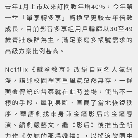
去年1月上市以來訂閱數年增40%，今年第
一季「單享轉多享」轉換率更較去年倍數
成長，目前影音多享組用戶輪廓以30至49
歲青壯族群為主，滿足家庭多帳號需求的
高級方案比例甚高。
Netflix《鐵拳教育》改編自同名人氣網
漫，講述校園裡尊重風氣蕩然無存，一群
顛覆傳統的督察就在此時登場，使出不一
樣的手段，犀利果斷、直截了當地恢復秩
序。華語劇找來身兼金鐘影后的金鐘導
演、編劇嚴藝文，繼《影后》後推出全新
力作《欠妳的那場婚禮》，以搖滾樂團中