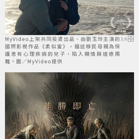
MyVideo上架共同投資出品、由劉玉玲主演的
3
/
6
國際影視作品《柔似蜜》，描述移民母親為保
護患有心理疾病的兒子，陷入親情與道德兩
難。圖／MyVideo提供