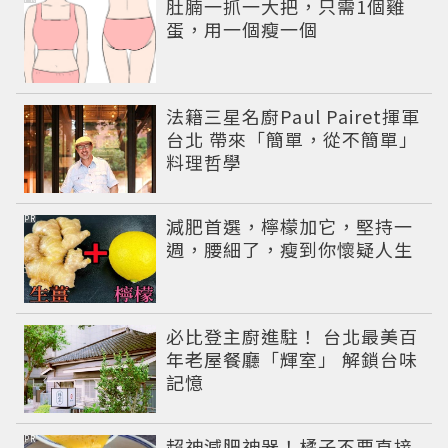
肚腩一抓一大把，只需1個雞
蛋，用一個瘦一個
法籍三星名廚Paul Pairet揮軍
台北 帶來「簡單，從不簡單」
料理哲學
PR
減肥首選，檸檬加它，堅持一
週，腰細了，瘦到你懷疑人生
必比登主廚進駐！ 台北最美百
年老屋餐廳「輝室」 解鎖台味
記憶
PR
超神減肥神器！橘子不要直接