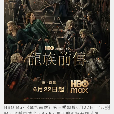
HBO Max《龍族前傳》第三季將於6月22日上
4
/
6
線，改編自喬治·R·R·馬丁的小說著作《血