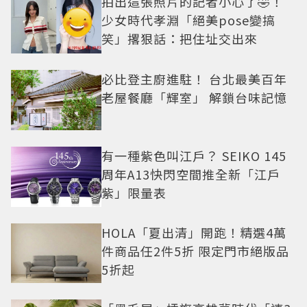
拍出這張照片的記者小心了🤣！
少女時代孝淵「絕美pose變搞
笑」撂狠話：把住址交出來
必比登主廚進駐！ 台北最美百年
老屋餐廳「輝室」 解鎖台味記憶
有一種紫色叫江戶？ SEIKO 145
周年A13快閃空間推全新「江戶
紫」限量表
HOLA「夏出清」開跑！精選4萬
件商品任2件5折 限定門市絕版品
5折起