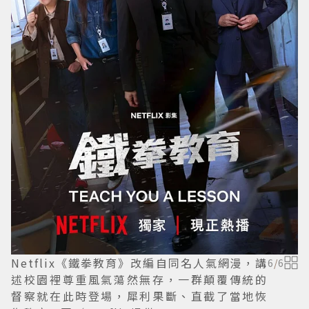
Netflix《鐵拳教育》改編自同名人氣網漫，講
6
/
6
述校園裡尊重風氣蕩然無存，一群顛覆傳統的
督察就在此時登場，犀利果斷、直截了當地恢