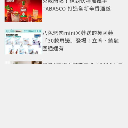
火辣開喝！絕對伏特加攜手
TABASCO 打造全新辛香酒感
八色烤肉mini×葬送的芙莉蓮
「30款周邊」登場！立牌、鑰匙
圈通通有
限量1萬袋！萊爾富推「2026中元
普渡袋」精選12款熱銷商品一袋
搞定
命定日常包搭配零負擔
Longchamp全新Le Cadence實
現不費力的從容風格