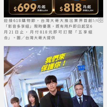
迎接618購物節，台灣大哥大推出業界首創
5
/
6
「影音多享組」限時優惠，既有用戶即日起至6
月21日止，月付818元即可訂閱「五享組
合」。圖／台灣大哥大提供