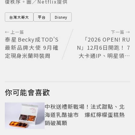
復秩序。圖／Netflix提供
台灣大哥大
平台
Disney
← 上一篇
下一篇 →
泰星Becky成TOD'S
「2026 OPEN! RU
最新品牌大使 9月確
N」12月6日開跑！ 7
定現身米蘭時裝周
大卡通IP、明星領跑
熱血出發
你可能會喜歡
中秋送禮新戰場！法式甜點、北
海道乳酪搶市 爆紅檸檬蛋糕熱
銷破萬顆