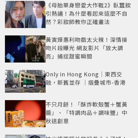
《母胎單身戀愛大作戰2》臥蠶妝
引熱議！為什麼看起來這麼不自
然？彩妝師教你正確畫法
黃寅燁惠利吻戲太火辣！深情接
吻片段曝光 網友影片「放大調
亮」捕捉甜蜜瞬間
Only in Hong Kong｜東西交
融，新舊並存 ｜摺疊城市-香港
不只月餅！「酥炸軟殼蟹＋蟹黃
醬」、「特調肉品＋調味鹽」中
秋送創意