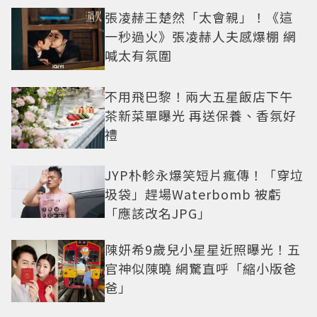
張凌赫王楚然「太會親」！《這
一秒過火》張凌赫人夫感爆棚 網
喊太有氛圍
不用飛巴黎！兩大五星飯店下午
茶新菜單曝光 再送保養、香氛好
禮
JYP朴軫永爆笑短片瘋傳！「穿垃
圾袋」趕場Waterbomb 被虧
「應該改名JPG」
陳妍希9歲兒小星星近照曝光！五
官神似陳曉 網驚直呼「縮小版爸
爸」