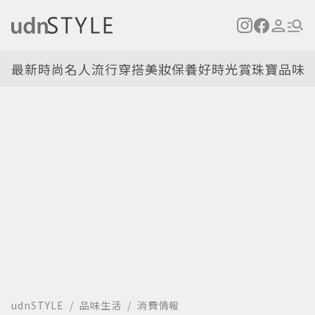
最新
時尚名人
流行穿搭
美妝保養
好時光
賞珠寶
品味
udnSTYLE
品味生活
消費情報