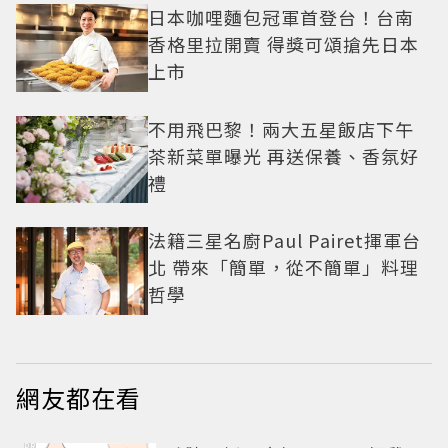
日本咖哩麵包冠軍首登台！台南
香格里拉開賣 得獎可頌搶先日本
上市
不用飛巴黎！兩大五星飯店下午
茶新菜單曝光 再送保養、香氛好
禮
法籍三星名廚Paul Pairet揮軍台
北 帶來「簡單，從不簡單」料理
哲學
網友都在看
PR