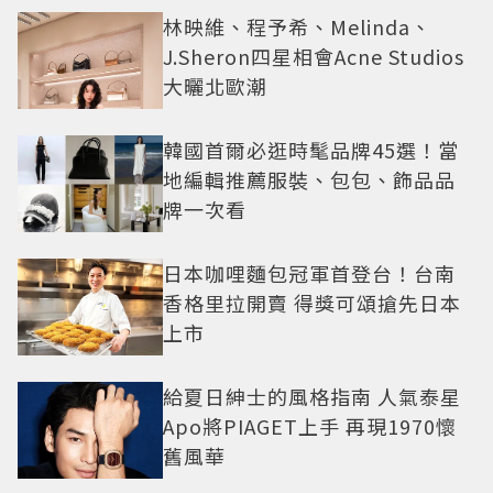
林映維、程予希、Melinda、
J.Sheron四星相會Acne Studios
大曬北歐潮
韓國首爾必逛時髦品牌45選！當
地編輯推薦服裝、包包、飾品品
牌一次看
日本咖哩麵包冠軍首登台！台南
香格里拉開賣 得獎可頌搶先日本
上市
給夏日紳士的風格指南 人氣泰星
Apo將PIAGET上手 再現1970懷
舊風華