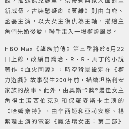
觀，描述傑克蘇里、奈蒂莉與家人面對全
新威脅。古裝懸疑劇《莫離》則由白鹿、
丞磊主演，以大女主復仇為主軸，描繪主
角們先婚後愛，聯手走入一場權勢風暴。
HBO Max《龍族前傳》第三季將於6月22
日上線，改編自喬治·R·R·馬丁的小說
著作《血火同源》，時空背景設定在《權
力遊戲》故事發生200年前，描繪坦格利安
家族的故事。此外，由奧斯卡獎®最佳女主
角得主潔西伯克利和保羅麥斯卡主演的
《哈姆奈特》、由辛西婭和亞莉安娜、楊
紫瓊主演的電影《魔法壞女巫：第二部》