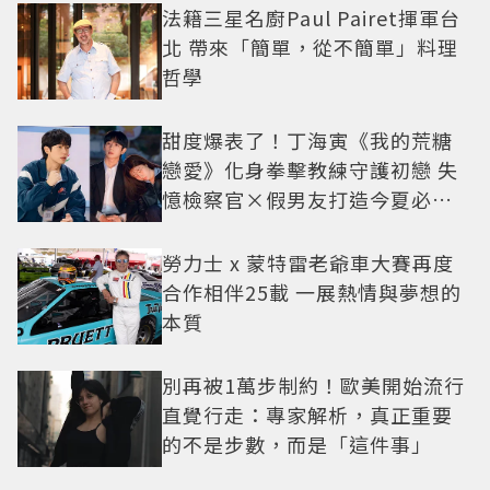
法籍三星名廚Paul Pairet揮軍台
北 帶來「簡單，從不簡單」料理
哲學
甜度爆表了！丁海寅《我的荒糖
戀愛》化身拳擊教練守護初戀 失
憶檢察官×假男友打造今夏必看
小甜劇
勞力士 x 蒙特雷老爺車大賽再度
合作相伴25載 一展熱情與夢想的
本質
別再被1萬步制約！歐美開始流行
直覺行走：專家解析，真正重要
的不是步數，而是「這件事」