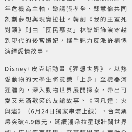
年危機為主軸，邀請張孝全、蘇慧倫共同
刻劃夢想與現實拉扯。韓劇《我的王室死
對頭》則由「國民惡女」林智妍飾演穿越
到現代的後宮嬪妃，攜手魅力反派許楠儁
演繹愛情故事。
Disney+皮克斯動畫《狸想世界》，以熱
愛動物的大學生將意識「上身」至機器河
狸體內，深入動物世界展開探索，帶出可
愛又充滿歡笑的友誼故事。《阿凡達：火
與燼》（6月24日獨家串流上線），台灣票
房突破4.9億元，延續潘朵拉星球壯闊世界