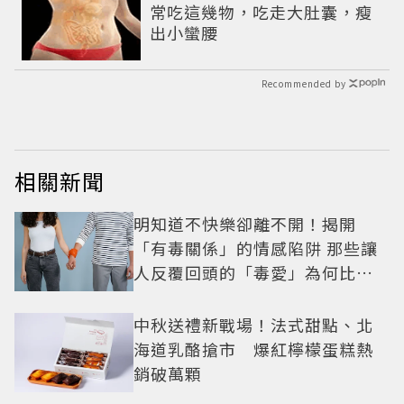
常吃這幾物，吃走大肚囊，瘦
出小蠻腰
Recommended by
相關新聞
明知道不快樂卻離不開！揭開
「有毒關係」的情感陷阱 那些讓
人反覆回頭的「毒愛」為何比菸
還難戒？
中秋送禮新戰場！法式甜點、北
海道乳酪搶市 爆紅檸檬蛋糕熱
銷破萬顆