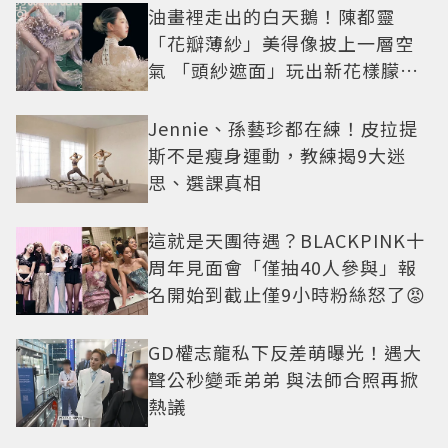
油畫裡走出的白天鵝！陳都靈
「花瓣薄紗」美得像披上一層空
氣 「頭紗遮面」玩出新花樣朦朧
美感太仙
Jennie、孫藝珍都在練！皮拉提
斯不是瘦身運動，教練揭9大迷
思、選課真相
這就是天團待遇？BLACKPINK十
周年見面會「僅抽40人參與」報
名開始到截止僅9小時粉絲怒了😡
GD權志龍私下反差萌曝光！遇大
聲公秒變乖弟弟 與法師合照再掀
熱議