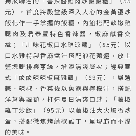
獨家聯名的「香辣醬雞肉炒飯飯糰」（55
元），首度將殿堂級深入人心的金黃蛋炒
飯化作一手掌握的飯糰，內餡搭配軟嫩雞
腿肉及鼎泰豐特色香辣醬，椒麻鹹香交
織；「川味花椒口水雞涼麵」（85元）以
口水雞特製香麻醬汁搭配浪花麵體，放上
整塊腿排與蔥絲，增添清爽層次；經典泰
式「酸酸辣辣椒麻雞飯」（89元），嚴選
蒜、辣椒、香菜佐以魚露與檸檬汁，搭配
洋蔥與蘿蔔，打造夏日清爽口感；「藤椒
雞丁炒飯」（95元）以藤椒油大火爆香炒
蛋，搭配微焦烤藤椒雞丁，呈現麻而不燥
的美味。