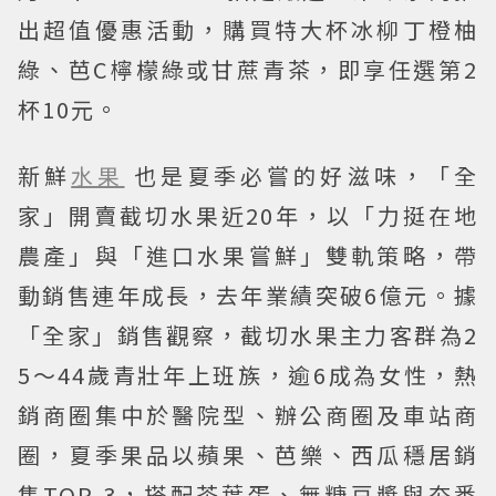
出超值優惠活動，購買特大杯冰柳丁橙柚
綠、芭C檸檬綠或甘蔗青茶，即享任選第2
杯10元。
新鮮
水果
也是夏季必嘗的好滋味，「全
家」開賣截切水果近20年，以「力挺在地
農產」與「進口水果嘗鮮」雙軌策略，帶
動銷售連年成長，去年業績突破6億元。據
「全家」銷售觀察，截切水果主力客群為2
5～44歲青壯年上班族，逾6成為女性，熱
銷商圈集中於醫院型、辦公商圈及車站商
圈，夏季果品以蘋果、芭樂、西瓜穩居銷
售TOP 3，搭配茶葉蛋、無糖豆漿與夯番