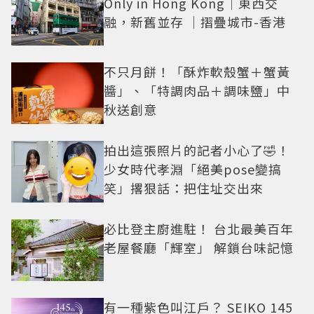
Only in Hong Kong｜東西交
融，新舊並存 ｜摺疊城市-香港
不只月餅！「酥炸軟殼蟹＋蟹黃
醬」、「特調肉品＋調味鹽」中
秋送創意
拍出這張照片的記者小心了🤣！
少女時代孝淵「絕美pose變搞
笑」撂狠話：把住址交出來
必比登主廚進駐！ 台北最美百年
老屋餐廳「輝室」 解鎖台味記憶
有一種紫色叫江戶？ SEIKO 145