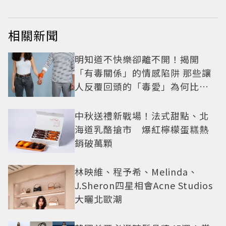
相關新聞
明知道不快樂卻離不開！揭開
「有毒關係」的情感陷阱 那些讓
人反覆回頭的「毒愛」為何比菸
還難戒？
中秋送禮新戰場！法式甜點、北
海道乳酪搶市 爆紅檸檬蛋糕熱
銷破萬顆
林映維、程予希、Melinda、
J.Sheron四星相會Acne Studios
大曬北歐潮