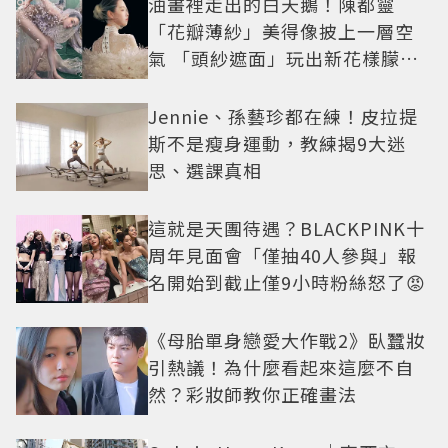
油畫裡走出的白天鵝！陳都靈
「花瓣薄紗」美得像披上一層空
氣 「頭紗遮面」玩出新花樣朦朧
美感太仙
Jennie、孫藝珍都在練！皮拉提
斯不是瘦身運動，教練揭9大迷
思、選課真相
這就是天團待遇？BLACKPINK十
周年見面會「僅抽40人參與」報
名開始到截止僅9小時粉絲怒了😡
《母胎單身戀愛大作戰2》臥蠶妝
引熱議！為什麼看起來這麼不自
然？彩妝師教你正確畫法