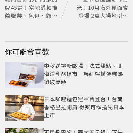
牌45選！當地編輯推
光！10月海外見面會
薦服裝、包包、飾品
登場 2萬人場地引關
品牌一次看
注
你可能會喜歡
中秋送禮新戰場！法式甜點、北
海道乳酪搶市 爆紅檸檬蛋糕熱
銷破萬顆
日本咖哩麵包冠軍首登台！台南
香格里拉開賣 得獎可頌搶先日本
上市
不用飛巴黎！兩大五星飯店下午