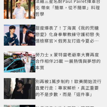
法籍三星名廚Paul Pairet揮軍台
北 帶來「簡單，從不簡單」料理
哲學
甜度爆表了！丁海寅《我的荒糖
戀愛》化身拳擊教練守護初戀 失
憶檢察官×假男友打造今夏必看
小甜劇
勞力士 x 蒙特雷老爺車大賽再度
合作相伴25載 一展熱情與夢想的
本質
別再被1萬步制約！歐美開始流行
直覺行走：專家解析，真正重要
的不是步數，而是「這件事」