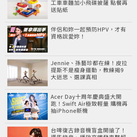
工車車麵加小飛碟披薩 點餐再
送貼紙
PR
伴侶和妳一起預防HPV，才有
資格說愛妳！
Jennie、孫藝珍都在練！皮拉
提斯不是瘦身運動，教練揭9
大迷思、選課真相
Acer Day十周年慶典盛大開
跑！Swift Air極致輕量 購機再
抽iPhone新機
台啤復古錄音機盲盒開搶了！
還能錄音、播放高鐵發車聲超