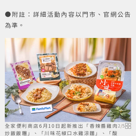
●附註：詳細活動內容以門市、官網公告
為準。
全家便利商店6月10日起新推出「香辣醬雞肉
2
/
5
炒飯飯糰」、「川味花椒口水雞涼麵」、「酸