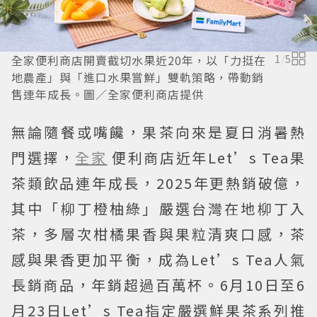
全家便利商店開賣截切水果近20年，以「力挺在
1
/
5
地農產」與「進口水果嘗鮮」雙軌策略，帶動銷
售連年成長。圖／全家便利商店提供
無論隨餐或嘴饞，果茶向來是夏日消暑熱
門選擇，
全家
便利商店近年Let’s Tea果
茶類飲品連年成長，2025年更熱銷破億，
其中「柳丁橙柚綠」嚴選台灣在地柳丁入
茶，多層次柑橘果香與果粒清爽口感，茶
感與果香更加平衡，成為Let’s Tea人氣
長銷商品，年銷超過百萬杯。6月10日至6
月23日Let’s Tea指定嚴選鮮果茶系列推