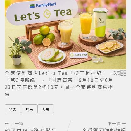
全家便利商店Let’s Tea「柳丁橙柚綠」、
5
/
5
「芭C檸檬綠」、「甘蔗青茶」6月10日至6月
23日享任選第2杯10元。圖／全家便利商店提
供
全家
水果
咖啡
← 上一篇
下一篇 →
韓國首爾必逛時髦品
金秀賢回歸動作曝