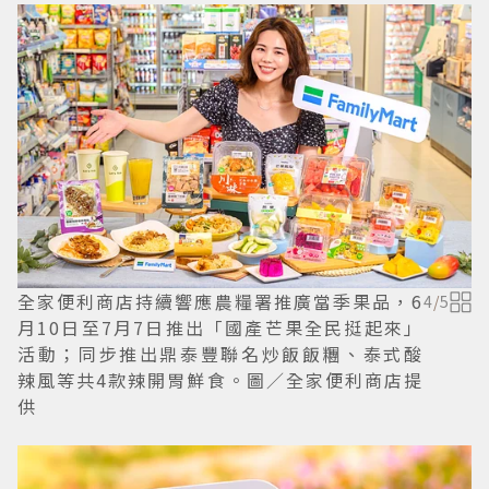
全家便利商店持續響應農糧署推廣當季果品，6
4
/
5
月10日至7月7日推出「國產芒果全民挺起來」
活動；同步推出鼎泰豐聯名炒飯飯糰、泰式酸
辣風等共4款辣開胃鮮食。圖／全家便利商店提
供