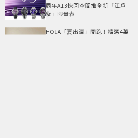
周年A13快閃空間推全新「江戶
紫」限量表
HOLA「夏出清」開跑！精選4萬
件商品任2件5折 限定門市絕版品
5折起
「黑毛屋」插旗高雄夢時代「連3
天送肉盤」！ 樂多多送40組鐵板
燒套餐
BELLINI全新兒童餐登場！手工車
車麵加小飛碟披薩 點餐再送貼紙
中秋送禮不踩雷 新光三越255款