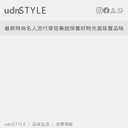
最新
時尚名人
流行穿搭
美妝保養
好時光
賞珠寶
品味
udnSTYLE
品味生活
消費情報