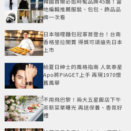
韓國首爾必逛時髦品牌45選！當
地編輯推薦服裝、包包、飾品品
牌一次看
日本咖哩麵包冠軍首登台！台南
香格里拉開賣 得獎可頌搶先日本
上市
給夏日紳士的風格指南 人氣泰星
Apo將PIAGET上手 再現1970懷
舊風華
不用飛巴黎！兩大五星飯店下午
茶新菜單曝光 再送保養、香氛好
禮