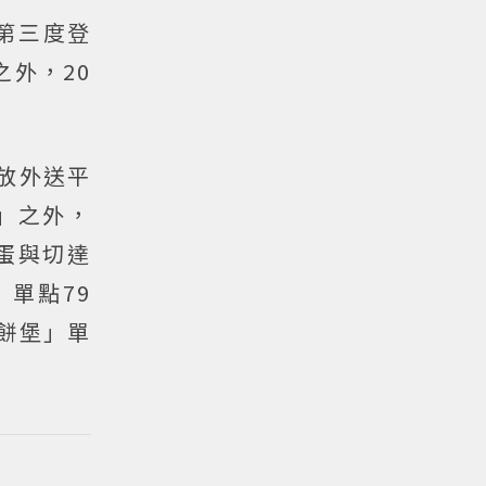
起第三度登
之外，20
開放外送平
」之外，
蛋與切達
單點79
鬆餅堡」單