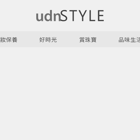
美妝保養
好時光
賞珠寶
品味生