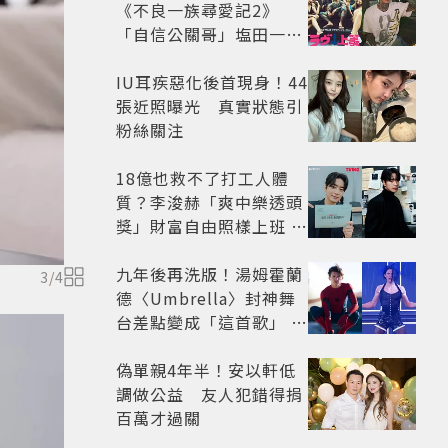
《不良一族尋愛記2》
「自信公關哥」塩田一馬
背景起底 街頭辣男翻身當
老闆
IU耳疾惡化後首現身！44
張近照曝光 真實狀態引
粉絲關注
18億也救不了打工人體
質？李浚赫「爽中樂透頭
獎」財富自由照樣上班 西
裝社畜帥出新高度
九年後再洗版！湯姆霍蘭
3
/
4
德〈Umbrella〉封神舞
台差點變成「這首歌」 造
型彩蛋、暖心故事一次公
開
偽單親4年半！安以軒低
調做公益 友人犯錯得捐
百萬才過關