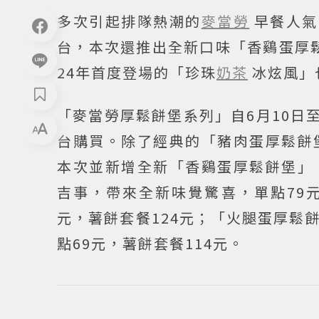
多次引起排隊熱潮的
麥當勞
早餐人氣M
台，本次還推出全新口味「香鷄蛋厚
24年首度登場的「珍珠
奶茶
冰炫風」
「麥當勞厚鬆餅堡系列」自6月10日
台購買。除了經典的「豬肉蛋厚鬆餅
本次並新增全新「香鷄蛋厚鬆餅堡」
吉事，帶來全新味覺驚喜，單點79元
元，薯餅套餐124元；「火腿蛋厚鬆
點69元，薯餅套餐114元。