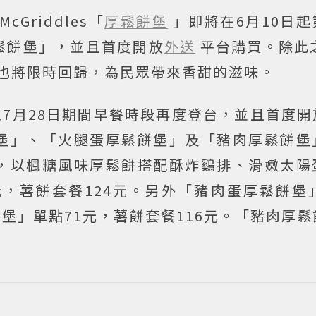
cGriddles「
厚鬆餅堡
」即將在6月10日
鬆餅堡」，並且首度開放
外送
平台購買。除此
也將限時回歸，為民眾帶來香甜的滋味。
至7月28日期間早餐時段再度登台，並且首度
堡」、「火腿蛋厚鬆餅堡」及「豬肉厚鬆餅堡
，以楓糖風味厚鬆餅搭配酥炸鷄排、滑嫩太陽
，薯餅套餐124元。另外「豬肉蛋厚鬆餅堡」
餅堡」單點71元，薯餅套餐116元。「豬肉厚