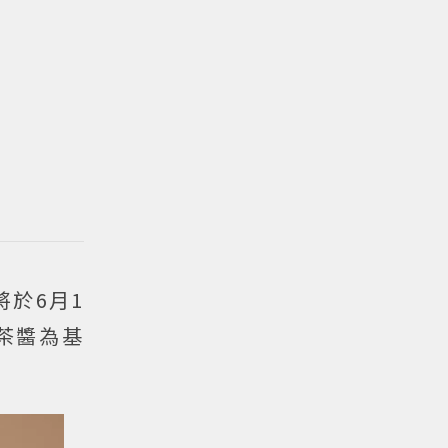
將於6月1
茶醬為基