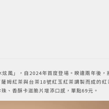
炫風」，自2024年首度登場。睽違兩年後，
阿薩姆紅茶與台茶18號紅玉紅茶調製而成的紅
珠、香酥卡滋脆片增添口感，單點69元。