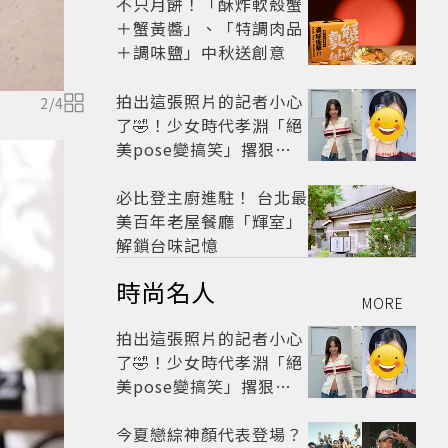
不只月餅！「酥炸軟殼蟹
＋蟹黃醬」、「特調肉品
＋調味鹽」中秋送創意
拍出這張照片的記者小心
2
/
4
了🤣！少女時代孝淵「絕
美pose變搞笑」撂狠
話：把住址交出來
必比登主廚進駐！ 台北最
美百年老屋餐廳「輝室」
解鎖台味記憶
時尚名人
MORE
拍出這張照片的記者小心
了🤣！少女時代孝淵「絕
美pose變搞笑」撂狠
話：把住址交出來
今夏戀綜神顏代表登場？