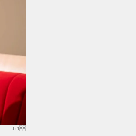
1
/
4