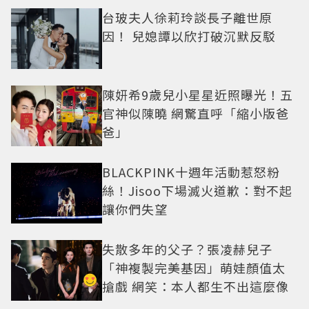
台玻夫人徐莉玲談長子離世原
因！ 兒媳譚以欣打破沉默反駁
陳妍希9歲兒小星星近照曝光！五
官神似陳曉 網驚直呼「縮小版爸
爸」
BLACKPINK十週年活動惹怒粉
絲！Jisoo下場滅火道歉：對不起
讓你們失望
失散多年的父子？張凌赫兒子
「神複製完美基因」萌娃顏值太
搶戲 網笑：本人都生不出這麼像