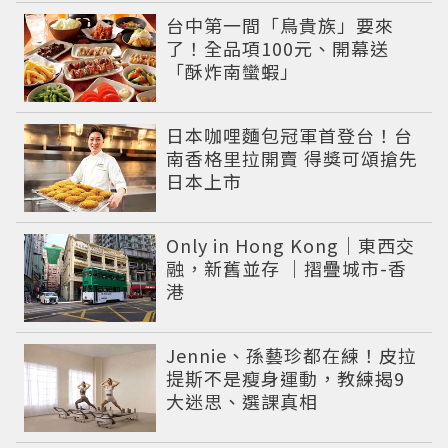
台中第一間「鳥貴族」要來
了！全品項100元、開幕送
「酥炸南蠻蝦」
日本咖哩麵包冠軍首登台！台
南香格里拉開賣 得獎可頌搶先
日本上市
Only in Hong Kong｜東西交
融，新舊並存 ｜摺疊城市-香
港
Jennie、孫藝珍都在練！皮拉
提斯不是瘦身運動，教練揭9
大迷思、選課真相