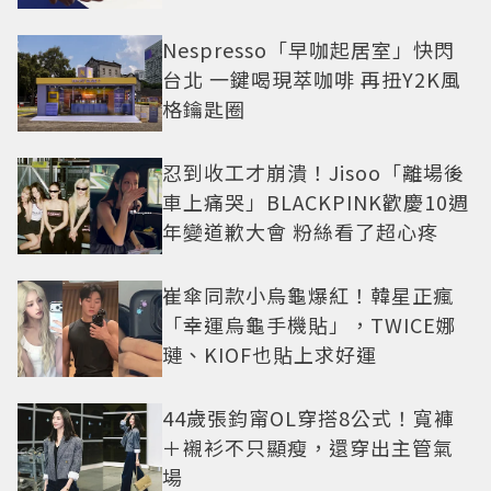
Nespresso「早咖起居室」快閃
台北 一鍵喝現萃咖啡 再扭Y2K風
格鑰匙圈
忍到收工才崩潰！Jisoo「離場後
車上痛哭」BLACKPINK歡慶10週
年變道歉大會 粉絲看了超心疼
崔傘同款小烏龜爆紅！韓星正瘋
「幸運烏龜手機貼」，TWICE娜
璉、KIOF也貼上求好運
44歲張鈞甯OL穿搭8公式！寬褲
＋襯衫不只顯瘦，還穿出主管氣
場