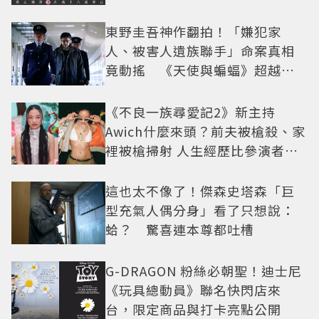
東野圭吾神作翻拍！「嫌犯家
人、被害人遺族聯手」命案真相
竟動搖 《天使與蝙蝠》超越懸
疑框架展開
《不良一族尋愛記2》新主持
Awich什麼來頭？前夫被槍殺、家
裡被槍掃射 人生經歷比參演者還
抓馬！
這也太不像了！傑森史塔森「巨
型充氣人偶分身」看了只想說：
蛤？ 驚喜連本尊都吐槽
G-DRAGON 粉絲必朝聖！迪士尼
《玩具總動員》聯名快閃店來
台，限定商品與打卡亮點公開