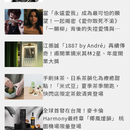
當「永遠愛我」成為最可怕的願
望！一起揭密《愛你致死不渝》
「一願柳」背後的失控愛情與爆
紅之路
江振誠「1887 by André」再續傳
奇！甫開業摘米其林2星、年度開
業大獎
手刷抹茶、日系茶韻化為療癒甜
點！「米弎豆」夏季茶季開跑，
快閃店限定茶飲清爽登場
全球首發在台灣！麥卡倫
Harmony最終章「椰風煖韻」 桃
園機場限量登場