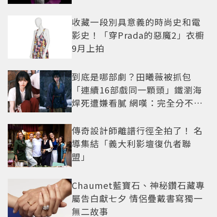
收藏一段別具意義的時尚史和電
影史！「穿Prada的惡魔2」衣櫥
9月上拍
到底是哪部劇？田曦薇被抓包
「連續16部戲同一顆頭」鐵瀏海
焊死遭嫌看膩 網嘆：完全分不出
角色
傳奇設計師離譜行徑全拍了！ 名
導集結「義大利影壇復仇者聯
盟」
Chaumet藍寶石、神秘鑽石藏專
屬告白獻七夕 情侶疊戴書寫獨一
無二故事