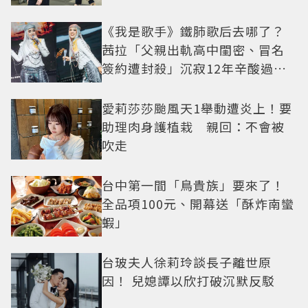
《我是歌手》鐵肺歌后去哪了？
茜拉「父親出軌高中閨密、冒名
簽約遭封殺」沉寂12年辛酸過往
曝光
愛莉莎莎颱風天1舉動遭炎上！要
助理肉身護植栽 親回：不會被
吹走
台中第一間「鳥貴族」要來了！
全品項100元、開幕送「酥炸南蠻
蝦」
台玻夫人徐莉玲談長子離世原
因！ 兒媳譚以欣打破沉默反駁