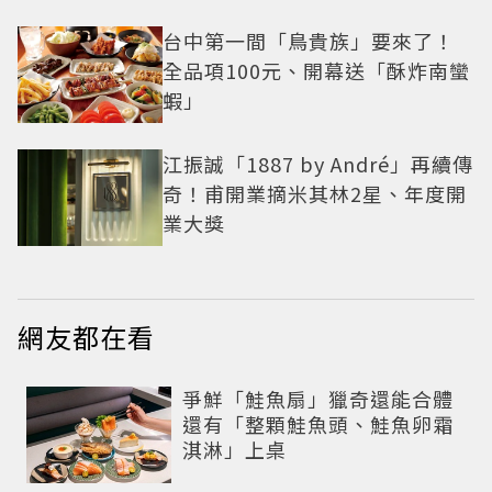
台中第一間「鳥貴族」要來了！
全品項100元、開幕送「酥炸南蠻
蝦」
江振誠「1887 by André」再續傳
奇！甫開業摘米其林2星、年度開
業大獎
網友都在看
爭鮮「鮭魚扇」獵奇還能合體
還有「整顆鮭魚頭、鮭魚卵霜
淇淋」上桌