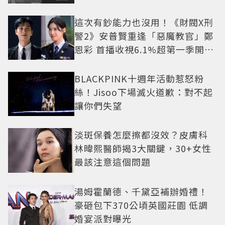
這次有鈔能力也沒用！《財閥X刑
警2》安普賢重逢「惡魔教官」鄭
恩彩 首播收視6.1%超第一季開紅
盤
BLACKPINK十週年活動惹怒粉
絲！Jisoo下場滅火道歉：對不起
讓你們失望
淡斑保養怎麼擦都沒效？皮膚科
林暐熙醫師揭3大關鍵，30+女性
最該注意這個問題
湯姆霍蘭德、千黛亞補辦婚禮！
豪砸包下370公頃英國莊園 低調
婚宴派對曝光