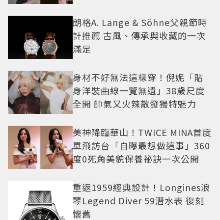
朗格A. Lange & Söhne父親節時
計推薦 古風、傳承與收藏的一次
滿足
身材不好無法這樣穿！倪妮「貼
身洋裝曲線一覽無遺」38歲尺度
全開 帥氣又火辣散發獨特魅力
美神降臨華山！TWICE MINA首度
單飛訪台「自曝最想做這事」360
度0死角美貌保養祕訣一次公開
重返1959經典設計！Longines浪
琴Legend Diver 59潛水表 復刻
懷舊