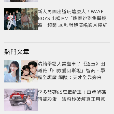
新人男團出道玩這麼大！WAYF
BOYS 出道MV「跳舞跳到集體脫
褲」超鬧 30秒對鏡清唱影片爆紅
熱門文章
清純學霸人設翻車？《逐玉》田
曦薇「四敗愛因斯坦」智商、學
歷全輾壓 網酸：天才全靠旁白
李多慧砸85萬牽新車！車牌號碼
暗藏彩蛋 鐵粉秒破解真正用意