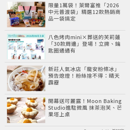
限量1萬袋！萊爾富推「2026
中元普渡袋」精選12款熱銷商
品一袋搞定
八色烤肉mini×葬送的芙莉蓮
「30款周邊」登場！立牌、鑰
匙圈通通有
新莊人氣冰店「龍安粉條冰」
預告熄燈！粉絲捨不得：晴天
霹靂
開幕送可麗露！Moon Baking
Studio進駐微風 抹茶泡芙、芒
果塔上桌