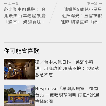
← 上一篇
下一篇 →
必比登主廚進駐！ 台
陳妍希9歲兒小星星
北最美百年老屋餐廳
近照曝光！五官神似
「輝室」 解鎖台味記
陳曉 網驚直呼「縮小
憶
版爸爸」
你可能會喜歡
獨／台中人氣日料「美滿小料
理」月底熄燈 粉絲不捨：吃過就
念念不忘
Nespresso「早咖起居室」快閃
台北 一鍵喝現萃咖啡 再扭Y2K風
格鑰匙圈