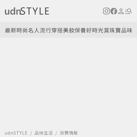
最新
時尚名人
流行穿搭
美妝保養
好時光
賞珠寶
品味
udnSTYLE
品味生活
消費情報