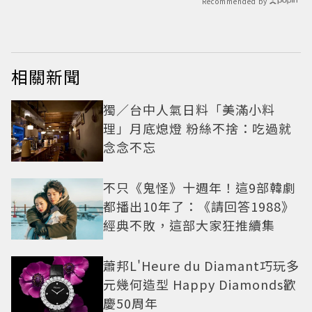
Recommended by
相關新聞
獨／台中人氣日料「美滿小料
理」月底熄燈 粉絲不捨：吃過就
念念不忘
不只《鬼怪》十週年！這9部韓劇
都播出10年了：《請回答1988》
經典不敗，這部大家狂推續集
蕭邦L'Heure du Diamant巧玩多
元幾何造型 Happy Diamonds歡
慶50周年