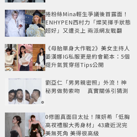
捲粉絲Mina輕生爭議後首露面！
ENHYPEN西村力「燦笑揮手狀態
超好」又遭炎上 兩派網友戰翻
《母胎單身大作戰2》美女主持人
姜漢娜IG私服更是約會範本：5個
提升氣質穿搭Tips公開
劉亞仁「男男親密照」外流！神
秘男做勢索吻 真實關係引猜測
0修圖真面目太扯！陳妍希「低胸
高衩禮服大秀身材」43歲近況完
美無死角 美得很高級