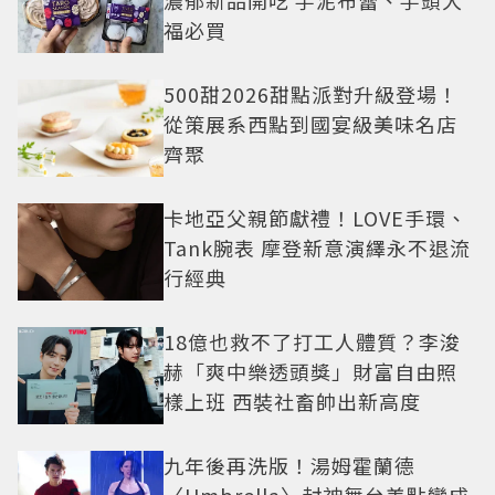
福必買
500甜2026甜點派對升級登場！
從策展系西點到國宴級美味名店
齊聚
卡地亞父親節獻禮！LOVE手環、
Tank腕表 摩登新意演繹永不退流
行經典
18億也救不了打工人體質？李浚
赫「爽中樂透頭獎」財富自由照
樣上班 西裝社畜帥出新高度
九年後再洗版！湯姆霍蘭德
〈Umbrella〉封神舞台差點變成