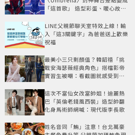
「這首歌」 造型彩蛋、暖心故事
一次公開
LINE父親節聊天室特效上線！輸
入「這3關鍵字」為爸爸送上歡樂
祝福
最美小三只剩顏值？韓韶禧「挑
戰安海瑟薇經典角色」搭檔影帝
實習生被嘲：看截圖就感受到演
技
這次不當仙女改當帥姐！迪麗熱
巴「英倫老錢風西裝」造型帥翻
化身馬術師網喊：現代版李長歌
姓名音同「鮪」注意！台北萬豪
主餐免費升等 父親節加碼鮪魚現