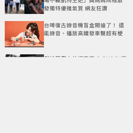
發獨特優雅氣質 網友狂讚
台啤復古錄音機盲盒開搶了！ 還
能錄音、播放高鐵發車聲超有梗
獻給蒼穹上的探索家 G-SHOCK發
表全新GRAVITYMASTER飛行表
與天比高
台灣最大愛馬仕 高雄漢神專門店
煥新開幕
六點認識《蜘蛛人：重生日》
Sadie Sink 厭世高冷成Gen Z新