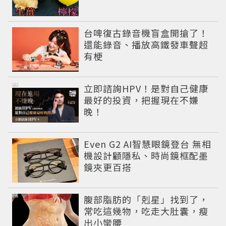
台啤復古錄音機盲盒開搶了！
還能錄音、播放高鐵發車聲超
有梗
PR
立即諮詢HPV！是對自己健康
最好的投資，把握現在不嫌
晚！
Even G2 AI智慧眼鏡登台 無相
機設計顧隱私、時尚鏡框配墨
鏡夾更百搭
PR
腹部脂肪的「剋星」找到了，
常吃這幾物，吃走大肚囊，瘦
出小蠻腰