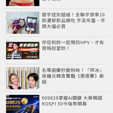
甜芋控別錯過！全聯芋頭季10
款濃郁新品開吃 芋泥布蕾、芋
頭大福必買
PR
伴侶和妳一起預防HPV，才有
資格說愛妳！
名導諾蘭秒變粉絲！「拜冰」
孫鐘元韓食驚豔《奧德賽》劇
組
PR
009829掌握AI關鍵 大華韓國
KOSPI 50今強勢開募