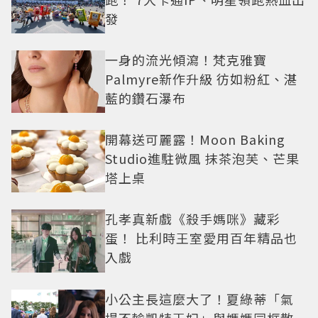
發
一身的流光傾瀉！梵克雅寶
Palmyre新作升級 彷如粉紅、湛
藍的鑽石瀑布
開幕送可麗露！Moon Baking
Studio進駐微風 抹茶泡芙、芒果
塔上桌
孔孝真新戲《殺手媽咪》藏彩
蛋！ 比利時王室愛用百年精品也
入戲
小公主長這麼大了！夏綠蒂「氣
場不輸凱特王妃」與媽媽同框散