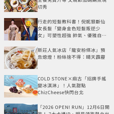
切秀
行走的短髮教科書！倪妮狠斷仙
女長髮「變身金色短髮叛逆少
女」可塑性超強 帥氣、優雅自由
切換
新莊人氣冰店「龍安粉條冰」預
告熄燈！粉絲捨不得：晴天霹靂
COLD STONE×麻古「招牌手搖
變冰淇淋」！人氣甜點
ChizCheese快閃台北
「2026 OPEN! RUN」12月6日開
跑！ 7大卡通IP、明星領跑熱血出