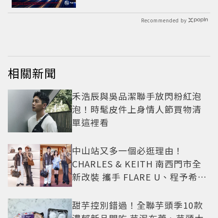
Recommended by
相關新聞
禾浩辰與吳品潔聯手放閃粉紅泡
泡！時髦皮件上身情人節買物清
單這裡看
中山站又多一個必逛理由！
CHARLES & KEITH 南西門市全
新改裝 攜手 FLARE U、程予希演
繹秋季時尚
甜芋控別錯過！全聯芋頭季10款
濃郁新品開吃 芋泥布蕾、芋頭大