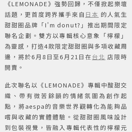
《LEMONADE》強勢回歸，不僅掀起樂壇
話題，更首度跨界攜手來自
日本
的人氣生
甜甜圈品牌「I'm donut?」推出期間限定
聯名企劃。雙方以專輯核心意象「檸檬」
為靈感，打造4款限定甜甜圈與多項收藏周
邊，將於6月8日至6月21日在
台北
店限時
開賣。
此次聯名以《LEMONADE》專輯中酸甜交
織、帶有微苦餘韻的情緒氛圍為創作起
點，將aespa的音樂世界觀轉化為能夠品
嚐與收藏的實體體驗。從甜甜圈風味設計
到包裝視覺，皆融入專輯代表性的檸檬元