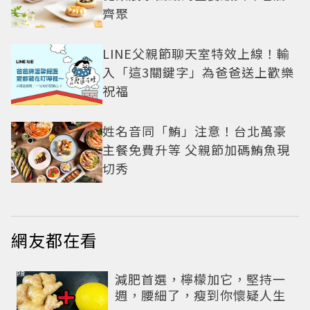
齊聚
LINE父親節聊天室特效上線！輸
入「這3關鍵字」為爸爸送上歡樂
祝福
姓名音同「鮪」注意！台北萬豪
主餐免費升等 父親節加碼鮪魚現
切秀
網友都在看
PR
減肥首選，檸檬加它，堅持一
週，腰細了，瘦到你懷疑人生