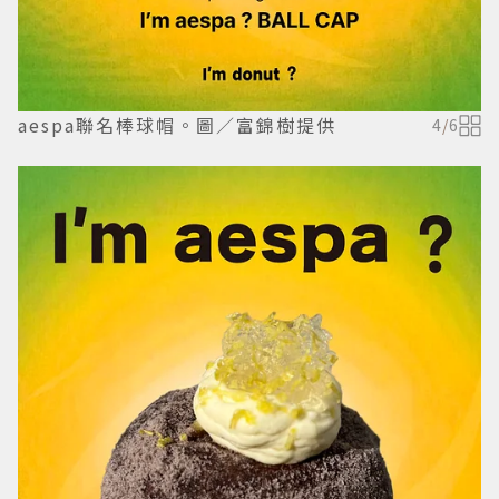
aespa聯名棒球帽。圖／富錦樹提供
4
/
6