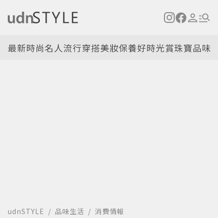
最新
時尚名人
流行穿搭
美妝保養
好時光
賞珠寶
品味
udnSTYLE
品味生活
消費情報