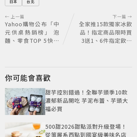
日本
台北
← 上一篇
下一篇 →
Yahoo購物公布「中
全家推15款獨家冰飲
元供桌熱銷榜」 泡
品！指定商品限時買
麵、零食TOP 5快加
3送1、6件指定飲料
入採購清單
送圭賢小卡
你可能會喜歡
甜芋控別錯過！全聯芋頭季10款
濃郁新品開吃 芋泥布蕾、芋頭大
福必買
500甜2026甜點派對升級登場！
從策展系西點到國宴級美味名店