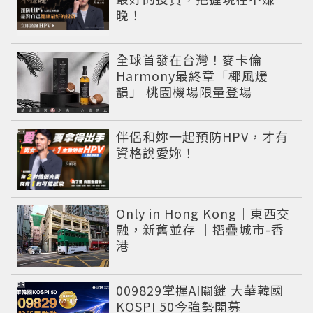
晚！
全球首發在台灣！麥卡倫
Harmony最終章「椰風煖
韻」 桃園機場限量登場
PR
伴侶和妳一起預防HPV，才有
資格說愛妳！
Only in Hong Kong｜東西交
融，新舊並存 ｜摺疊城市-香
港
PR
009829掌握AI關鍵 大華韓國
KOSPI 50今強勢開募