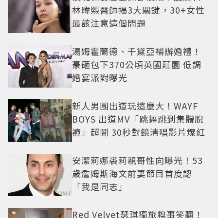
林暐熙醫師揭3大關鍵，30+女性
最該注意這個問題
湯姆霍蘭德、千黛亞補辦婚禮！
豪砸包下370公頃英國莊園 低調
婚宴派對曝光
新人男團出道玩這麼大！WAYF
BOYS 出道MV「跳舞跳到集體脫
褲」超鬧 30秒對鏡清唱影片爆紅
安潔莉娜裘莉親哥性向曝光！53
歲詹姆斯海文前妻節目首度認
「我是同志」
Red Velvet瑟琪獨旅糗事笑翻！