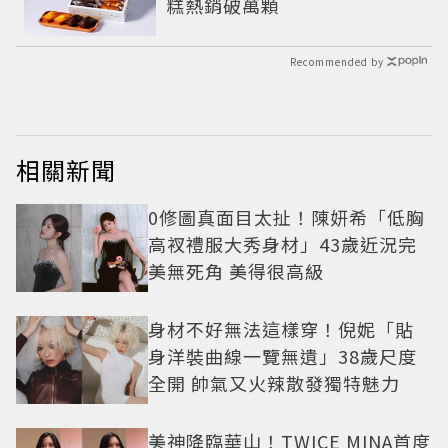
糕熱銷破萬顆
Recommended by
相關新聞
0修圖真面目太扯！陳妍希「低胸
高衩禮服大秀身材」43歲近況完
美無死角 美得很高級
身材不好無法這樣穿！倪妮「貼
身洋裝曲線一覽無遺」38歲尺度
全開 帥氣又火辣散發獨特魅力
美神降臨華山！TWICE MINA首度