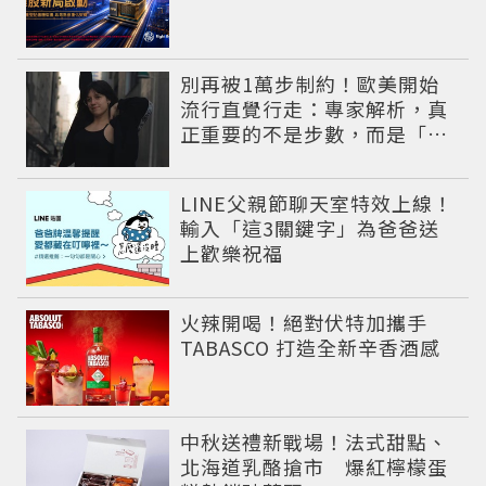
別再被1萬步制約！歐美開始
流行直覺行走：專家解析，真
正重要的不是步數，而是「這
件事」
LINE父親節聊天室特效上線！
輸入「這3關鍵字」為爸爸送
上歡樂祝福
火辣開喝！絕對伏特加攜手
TABASCO 打造全新辛香酒感
中秋送禮新戰場！法式甜點、
北海道乳酪搶市 爆紅檸檬蛋