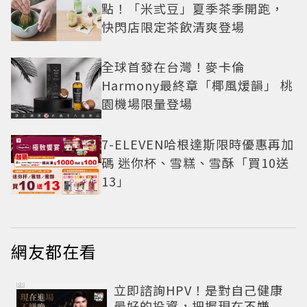
點！「米弎豆」夏季茶季開跑，
快閃店限定茶飲清爽登場
全球首發在台灣！麥卡倫
Harmony最終章「椰風煖韻」 桃
園機場限量登場
7-ELEVEN哈根達斯限時優惠再加
碼 迷你杯、雪糕、雪酥「買10送
13」
網友都在看
PR
立即諮詢HPV！是對自己健康
最好的投資，把握現在不嫌