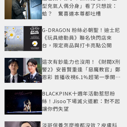
型充氣人偶分身」看了只想說：
蛤？ 驚喜連本尊都吐槽
G-DRAGON 粉絲必朝聖！迪士尼
《玩具總動員》聯名快閃店來
台，限定商品與打卡亮點公開
這次有鈔能力也沒用！《財閥X刑
警2》安普賢重逢「惡魔教官」鄭
恩彩 首播收視6.1%超第一季開紅
盤
BLACKPINK十週年活動惹怒粉
絲！Jisoo下場滅火道歉：對不起
讓你們失望
淡斑保養怎麼擦都沒效？皮膚科