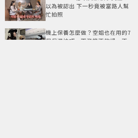
以為被認出 下一秒竟被當路人幫
忙拍照
機上保養怎麼做？空姐也在用的7
個保濕技巧，下飛機不乾燥、不
浮腫還能維持好氣色
29歲男偶像「寵粉」竟踩法規！
遭警方約談後現身籲粉絲守法
7-ELEVEN哈根達斯限時優惠再加
碼 迷你杯、雪糕、雪酥「買10送
13」
全國電子台南仁德中山店開幕！