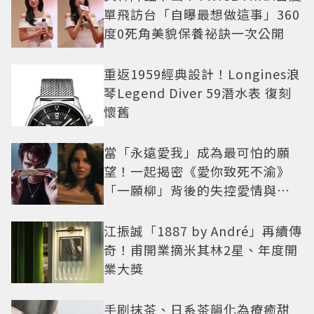
單飛訪台「自曝最想做這事」360
度0死角美貌保養祕訣一次公開
重返1959經典設計！Longines浪
琴Legend Diver 59潛水表 復刻
懷舊
當「永遠愛我」成為最可怕的願
望！一起揭密《愛你致死不渝》
「一願柳」背後的失控愛情與爆
紅之路
江振誠「1887 by André」再續傳
奇！甫開業摘米其林2星、年度開
業大獎
手刷抹茶、日系茶韻化為療癒甜