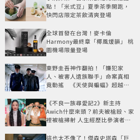
點！「米弎豆」夏季茶季開跑，
快閃店限定茶飲清爽登場
全球首發在台灣！麥卡倫
Harmony最終章「椰風煖韻」 桃
園機場限量登場
東野圭吾神作翻拍！「嫌犯家
人、被害人遺族聯手」命案真相
竟動搖 《天使與蝙蝠》超越懸
疑框架展開
《不良一族尋愛記2》新主持
Awich什麼來頭？前夫被槍殺、家
裡被槍掃射 人生經歷比參演者還
抓馬！
這也太不像了！傑森史塔森「巨