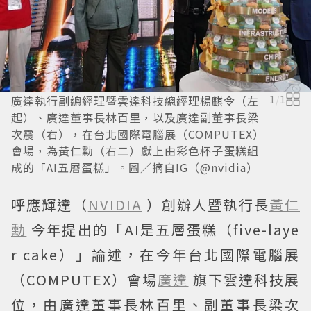
廣達執行副總經理暨雲達科技總經理楊麒令（左
1
/
1
起）、廣達董事長林百里，以及廣達副董事長梁
次震（右），在台北國際電腦展（COMPUTEX）
會場，為黃仁勳（右二）獻上由彩色杯子蛋糕組
成的「AI五層蛋糕」。圖／摘自IG（@nvidia）
呼應輝達（
NVIDIA
）創辦人暨執行長
黃仁
勳
今年提出的「AI是五層蛋糕（five-laye
r cake）」論述，在今年台北國際電腦展
（COMPUTEX）會場
廣達
旗下雲達科技展
位，由廣達董事長林百里、副董事長梁次