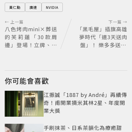
黃仁勳
廣達
NVIDIA
← 上一篇
下一篇 →
八色烤肉mini×葬送
「黑毛屋」插旗高雄
的芙莉蓮「30款周
夢時代「連3天送肉
邊」登場！立牌、鑰
盤」！ 樂多多送40
匙圈通通有
組鐵板燒套餐
你可能會喜歡
江振誠「1887 by André」再續傳
奇！甫開業摘米其林2星、年度開
業大獎
手刷抹茶、日系茶韻化為療癒甜