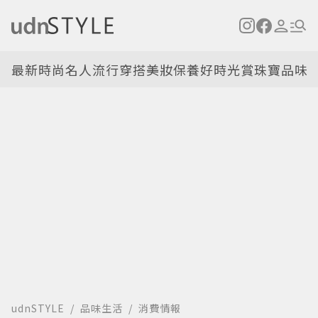
最新
時尚名人
流行穿搭
美妝保養
好時光
賞珠寶
品味
udnSTYLE
品味生活
消費情報