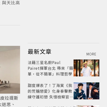
表 與天比高
最新文章
MORE
法籍三星名廚Paul
Pairet揮軍台北 帶來「簡
單，從不簡單」料理哲學
甜度爆表了！丁海寅《我
的荒糖戀愛》化身拳擊教
練守護初戀 失憶檢察官×
！皮拉提斯
假男友打造今夏必看小甜
大迷思、