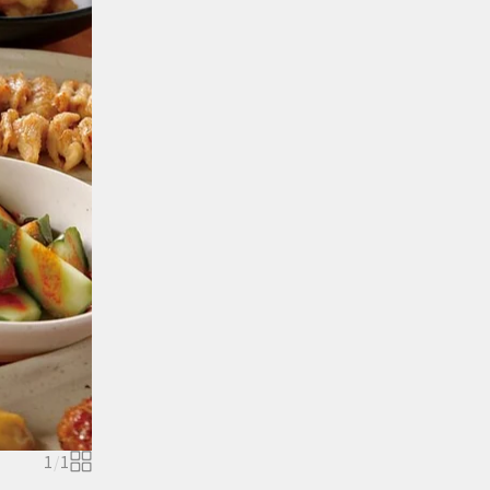
1
/
1