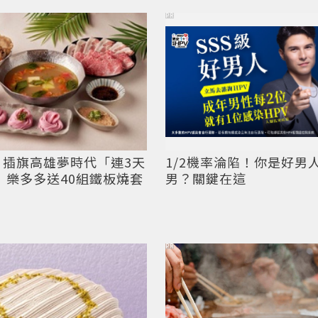
PR
」插旗高雄夢時代「連3天
1/2機率淪陷！你是好男
 樂多多送40組鐵板燒套
男？關鍵在這
PR