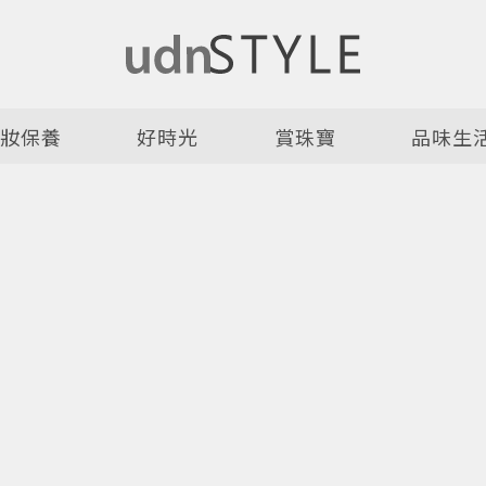
美妝保養
好時光
賞珠寶
品味生