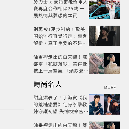
劇
勞力士 x 蒙特雷老爺車大
賽再度合作相伴25載 一
展熱情與夢想的本質
別再被1萬步制約！歐美
開始流行直覺行走：專家
解析，真正重要的不是步
數，而是「這件事」
油畫裡走出的白天鵝！陳
都靈「花瓣薄紗」美得像
披上一層空氣 「頭紗遮
面」玩出新花樣朦朧美感
時尚名人
太仙
MORE
甜度爆表了！丁海寅《我
的荒糖戀愛》化身拳擊教
練守護初戀 失憶檢察官×
假男友打造今夏必看小甜
劇
油畫裡走出的白天鵝！陳