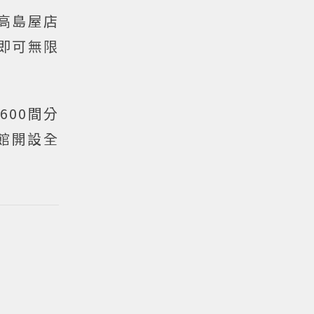
高島屋店
即可無限
600間分
館開設全