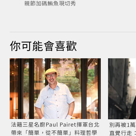
親節加碼鮪魚現切秀
你可能會喜歡
法籍三星名廚Paul Pairet揮軍台北
別再被1
帶來「簡單，從不簡單」料理哲學
直覺行走