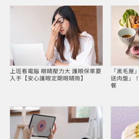
PR
上班看電腦 眼睛壓力大 護眼保單要
「黑毛屋
入手【安心護眼定期眼睛險】
送肉盤」！
餐
PR