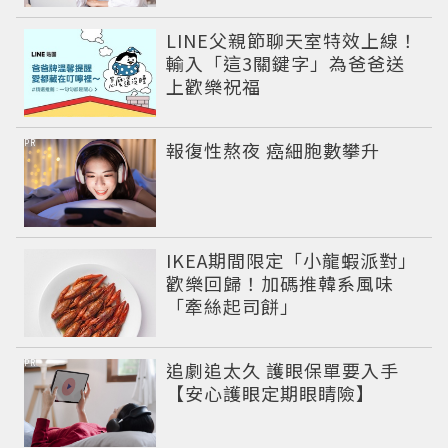
LINE父親節聊天室特效上線！
輸入「這3關鍵字」為爸爸送
上歡樂祝福
PR
報復性熬夜 癌細胞數攀升
IKEA期間限定「小龍蝦派對」
歡樂回歸！加碼推韓系風味
「牽絲起司餅」
PR
追劇追太久 護眼保單要入手
【安心護眼定期眼睛險】