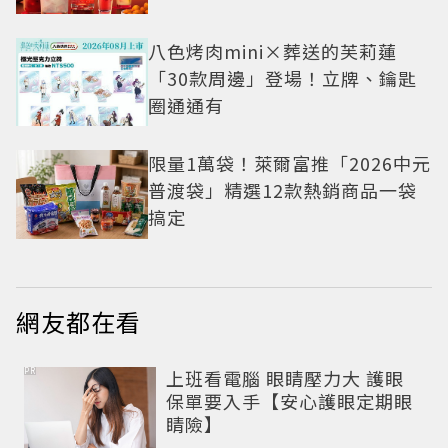
八色烤肉mini×葬送的芙莉蓮
「30款周邊」登場！立牌、鑰匙
圈通通有
限量1萬袋！萊爾富推「2026中元
普渡袋」精選12款熱銷商品一袋
搞定
網友都在看
PR
上班看電腦 眼睛壓力大 護眼
保單要入手【安心護眼定期眼
睛險】