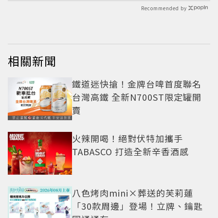
Recommended by
相關新聞
鐵道迷快搶！金牌台啤首度聯名
台灣高鐵 全新N700ST限定罐開
賣
火辣開喝！絕對伏特加攜手
TABASCO 打造全新辛香酒感
八色烤肉mini×葬送的芙莉蓮
「30款周邊」登場！立牌、鑰匙