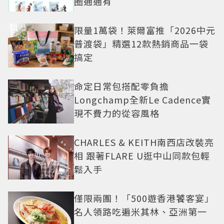
圈通通有
限量1萬袋！萊爾富推「2026中元
普渡袋」精選12款熱銷商品一袋
搞定
命定日常包搭配零負擔
Longchamp全新Le Cadence實
現不費力的從容風格
CHARLES & KEITH南西店改裝亮
相 跟著FLARE U逛中山同款包輕
鬆入手
僅限兩團！「500遊香港饕客宴」
名人領路吃遍米其林、亞洲第一