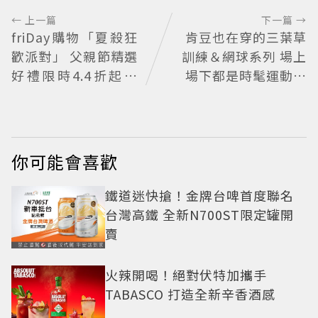
← 上一篇
下一篇 →
friDay購物「夏殺狂
肯豆也在穿的三葉草
歡派對」 父親節精選
訓練＆網球系列 場上
好禮限時4.4折起、
場下都是時髦運動女
七夕甜寵價
孩
你可能會喜歡
鐵道迷快搶！金牌台啤首度聯名
台灣高鐵 全新N700ST限定罐開
賣
火辣開喝！絕對伏特加攜手
TABASCO 打造全新辛香酒感