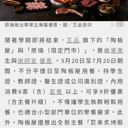
原燒推出畢業生專屬優惠。圖／王品提供
1
/
2
隨著學期即將結束，
王品
旗下的「陶板
屋」與「原燒（限定門市）」，推出
畢業
生與
謝師宴
優惠
。5月20日至7月20日期
間，不分平價日至陶板屋用餐，持學生
證、教師證、醫生證或公司識別證，內用
消費6客（含）
套餐
以上，可享9折優惠
（含主餐升級）。不僅讓學生族群輕鬆用
餐，也適合小型部門單位的聚餐需求。此
外，陶板屋還推出全新主餐「巨串炙烤骰