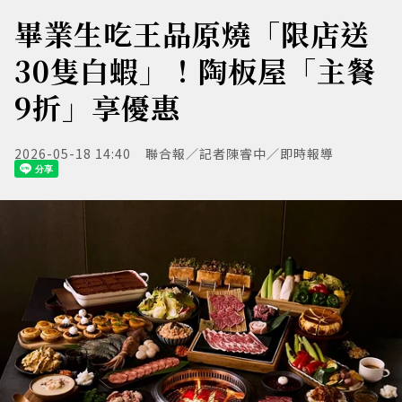
畢業生吃王品原燒「限店送
30隻白蝦」！陶板屋「主餐
9折」享優惠
2026-05-18 14:40
聯合報／記者陳睿中／即時報導