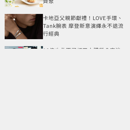
齊聚
卡地亞父親節獻禮！LOVE手環、
Tank腕表 摩登新意演繹永不退流
行經典
18億也救不了打工人體質？李浚
赫「爽中樂透頭獎」財富自由照
樣上班 西裝社畜帥出新高度
九年後再洗版！湯姆霍蘭德
〈Umbrella〉封神舞台差點變成
「這首歌」 造型彩蛋、暖心故事
一次公開
偽單親4年半！安以軒低調做公
益 友人犯錯得捐百萬才過關