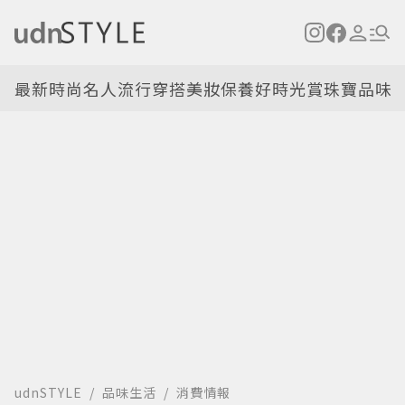
最新
時尚名人
流行穿搭
美妝保養
好時光
賞珠寶
品味
udnSTYLE
品味生活
消費情報