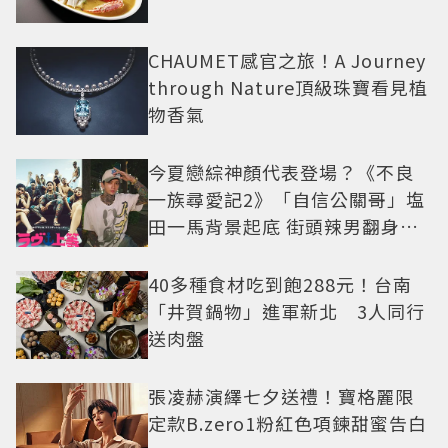
CHAUMET感官之旅！A Journey
through Nature頂級珠寶看見植
物香氣
今夏戀綜神顏代表登場？《不良
一族尋愛記2》「自信公關哥」塩
田一馬背景起底 街頭辣男翻身當
老闆
40多種食材吃到飽288元！台南
「井賀鍋物」進軍新北 3人同行
送肉盤
張凌赫演繹七夕送禮！寶格麗限
定款B.zero1粉紅色項鍊甜蜜告白