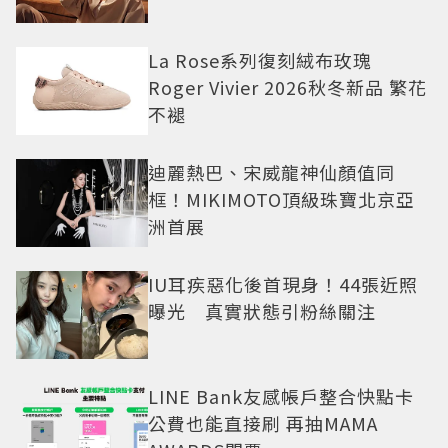
La Rose系列復刻絨布玫瑰
Roger Vivier 2026秋冬新品 繁花
不褪
迪麗熱巴、宋威龍神仙顏值同
框！MIKIMOTO頂級珠寶北京亞
洲首展
IU耳疾惡化後首現身！44張近照
曝光 真實狀態引粉絲關注
LINE Bank友感帳戶整合快點卡
公費也能直接刷 再抽MAMA