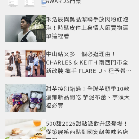
AWARDS門票
禾浩辰與吳品潔聯手放閃粉紅泡
泡！時髦皮件上身情人節買物清
單這裡看
中山站又多一個必逛理由！
CHARLES & KEITH 南西門市全
新改裝 攜手 FLARE U、程予希演
繹秋季時尚
甜芋控別錯過！全聯芋頭季10款
濃郁新品開吃 芋泥布蕾、芋頭大
福必買
500甜2026甜點派對升級登場！
從策展系西點到國宴級美味名店