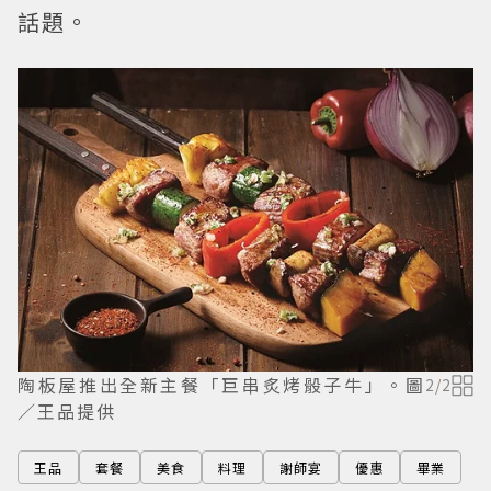
話題。
陶板屋推出全新主餐「巨串炙烤骰子牛」。圖
2
/
2
／王品提供
王品
套餐
美食
料理
謝師宴
優惠
畢業