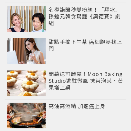
名導諾蘭秒變粉絲！「拜冰」
孫鐘元韓食驚豔《奧德賽》劇
組
PR
甜點手搖下午茶 癌細胞易找上
門
開幕送可麗露！Moon Baking
Studio進駐微風 抹茶泡芙、芒
果塔上桌
PR
高油高酒精 加速癌上身