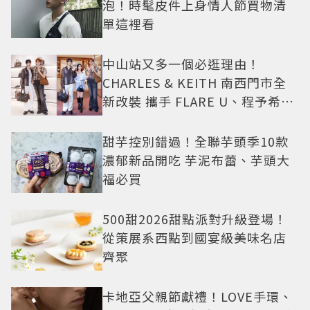
泡！時髦皮件上身情人節買物清
單這裡看
中山站又多一個必逛理由！
CHARLES & KEITH 南西門市全
新改裝 攜手 FLARE U、程予希演
繹秋季時尚
甜芋控別錯過！全聯芋頭季10款
濃郁新品開吃 芋泥布蕾、芋頭大
福必買
500甜2026甜點派對升級登場！
從策展系西點到國宴級美味名店
齊聚
卡地亞父親節獻禮！LOVE手環、