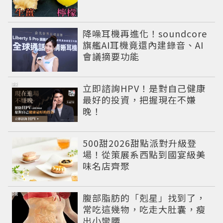
降噪耳機再進化！soundcore
旗艦AI耳機竟還內建錄音、AI
會議摘要功能
PR
立即諮詢HPV！是對自己健康
最好的投資，把握現在不嫌
晚！
500甜2026甜點派對升級登
場！從策展系西點到國宴級美
味名店齊聚
PR
腹部脂肪的「剋星」找到了，
常吃這幾物，吃走大肚囊，瘦
出小蠻腰