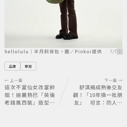
hellolulu｜半月斜背包。圖／Pinkoi提供
7
/
7
品牌
穿搭
← 上一篇
下一篇 →
這次不當仙女改當帥
舒淇揭成熟後交友
姐！迪麗熱巴「英倫
觀！「10年換一批朋
老錢風西裝」造型帥
友」 坦言：防人之
翻 化身馬術師網喊：
心不可無
現代版李長歌