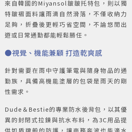
來自韓國的Miyansol皺皺托特包，則以獨
特皺褶面料讓雨滴自然滑落，不僅收納力
足夠，折疊後更輕巧省空間，不論悠閒出
遊或日常通勤都能輕鬆勝任。
●視覺、機能兼顧 打造乾爽感
針對需要在雨中守護筆電與隨身物品的通
勤族，具備高機能塗層的包袋是雨天的剛
性需求。
Dude＆Bestie的專業防水後背包，以其優
異的封閉式拉鍊與抗水布料，為3C用品提
供如盾牌般的防護，讓商務奔波也能滴水