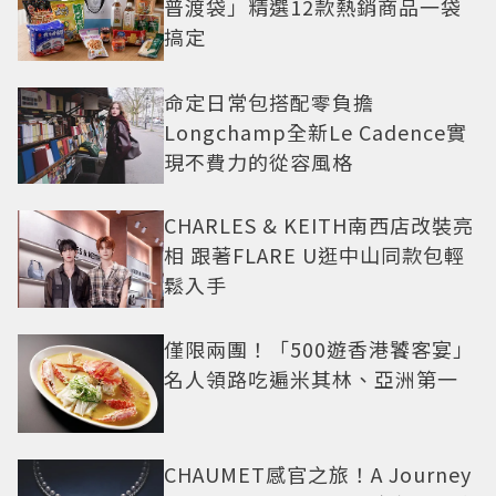
普渡袋」精選12款熱銷商品一袋
搞定
命定日常包搭配零負擔
Longchamp全新Le Cadence實
現不費力的從容風格
CHARLES & KEITH南西店改裝亮
相 跟著FLARE U逛中山同款包輕
鬆入手
僅限兩團！「500遊香港饕客宴」
名人領路吃遍米其林、亞洲第一
CHAUMET感官之旅！A Journey