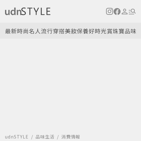
最新
時尚名人
流行穿搭
美妝保養
好時光
賞珠寶
品味
udnSTYLE
品味生活
消費情報