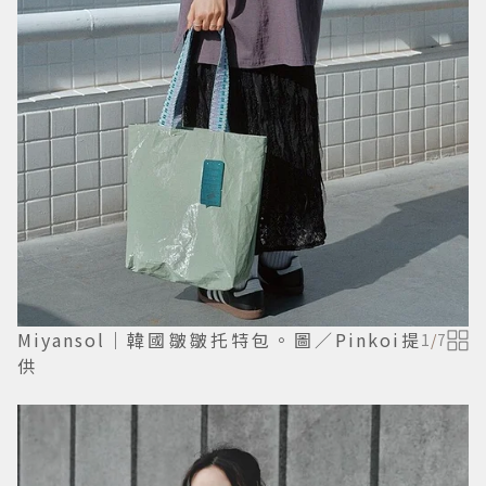
Miyansol｜韓國皺皺托特包。圖／Pinkoi提
1
/
7
供