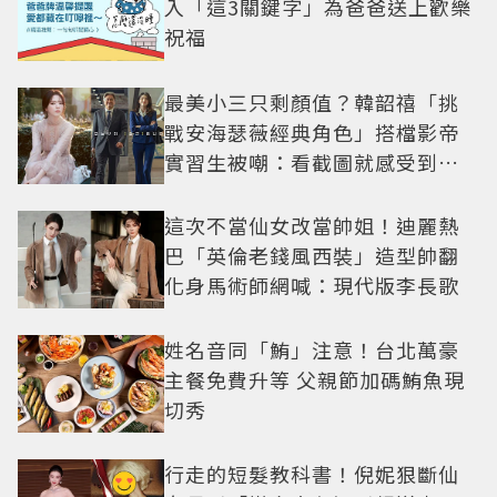
入「這3關鍵字」為爸爸送上歡樂
祝福
最美小三只剩顏值？韓韶禧「挑
戰安海瑟薇經典角色」搭檔影帝
實習生被嘲：看截圖就感受到演
技
這次不當仙女改當帥姐！迪麗熱
巴「英倫老錢風西裝」造型帥翻
化身馬術師網喊：現代版李長歌
姓名音同「鮪」注意！台北萬豪
主餐免費升等 父親節加碼鮪魚現
切秀
行走的短髮教科書！倪妮狠斷仙