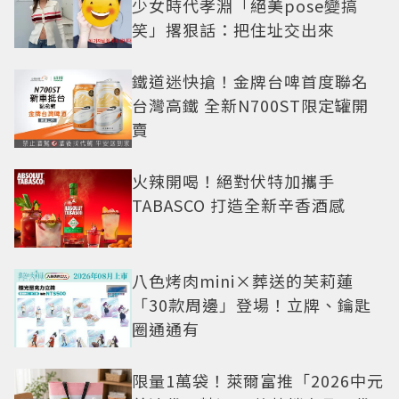
少女時代孝淵「絕美pose變搞
笑」撂狠話：把住址交出來
鐵道迷快搶！金牌台啤首度聯名
台灣高鐵 全新N700ST限定罐開
賣
火辣開喝！絕對伏特加攜手
TABASCO 打造全新辛香酒感
八色烤肉mini×葬送的芙莉蓮
「30款周邊」登場！立牌、鑰匙
圈通通有
限量1萬袋！萊爾富推「2026中元