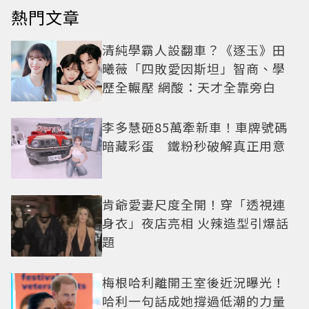
熱門文章
清純學霸人設翻車？《逐玉》田
曦薇「四敗愛因斯坦」智商、學
歷全輾壓 網酸：天才全靠旁白
李多慧砸85萬牽新車！車牌號碼
暗藏彩蛋 鐵粉秒破解真正用意
肯爺愛妻尺度全開！穿「透視連
身衣」夜店亮相 火辣造型引爆話
題
梅根哈利離開王室後近況曝光！
哈利一句話成她撐過低潮的力量