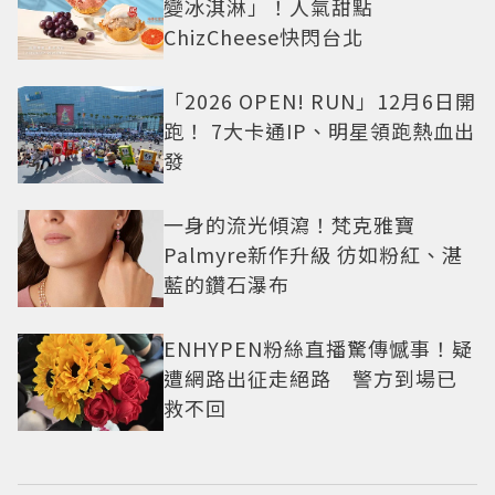
變冰淇淋」！人氣甜點
ChizCheese快閃台北
「2026 OPEN! RUN」12月6日開
跑！ 7大卡通IP、明星領跑熱血出
發
一身的流光傾瀉！梵克雅寶
Palmyre新作升級 彷如粉紅、湛
藍的鑽石瀑布
ENHYPEN粉絲直播驚傳憾事！疑
遭網路出征走絕路 警方到場已
救不回