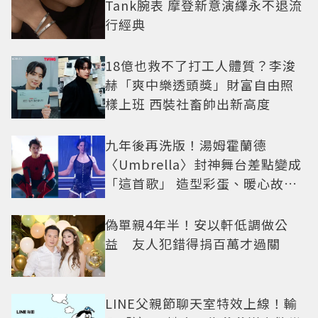
Tank腕表 摩登新意演繹永不退流
行經典
18億也救不了打工人體質？李浚
赫「爽中樂透頭獎」財富自由照
樣上班 西裝社畜帥出新高度
九年後再洗版！湯姆霍蘭德
〈Umbrella〉封神舞台差點變成
「這首歌」 造型彩蛋、暖心故事
一次公開
偽單親4年半！安以軒低調做公
益 友人犯錯得捐百萬才過關
LINE父親節聊天室特效上線！輸