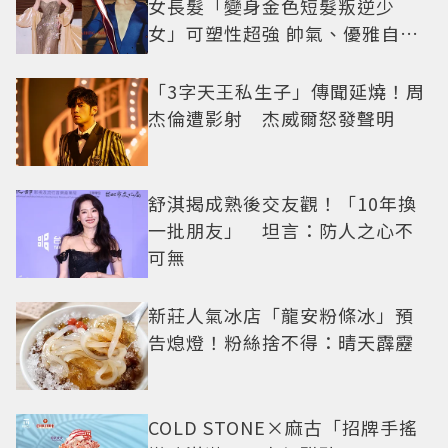
女長髮「變身金色短髮叛逆少
女」可塑性超強 帥氣、優雅自由
切換
「3字天王私生子」傳聞延燒！周
杰倫遭影射 杰威爾怒發聲明
舒淇揭成熟後交友觀！「10年換
一批朋友」 坦言：防人之心不
可無
新莊人氣冰店「龍安粉條冰」預
告熄燈！粉絲捨不得：晴天霹靂
COLD STONE×麻古「招牌手搖