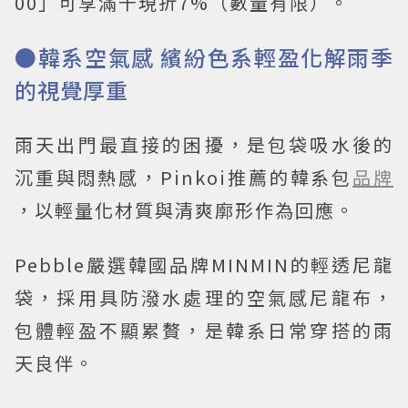
00」可享滿千現折7%（數量有限）。
●韓系空氣感 繽紛色系輕盈化解雨季
的視覺厚重
雨天出門最直接的困擾，是包袋吸水後的
沉重與悶熱感，Pinkoi推薦的韓系包
品牌
，以輕量化材質與清爽廓形作為回應。
Pebble嚴選韓國品牌MINMIN的輕透尼龍
袋，採用具防潑水處理的空氣感尼龍布，
包體輕盈不顯累贅，是韓系日常穿搭的雨
天良伴。