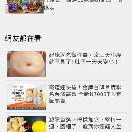
搞定
網友都在看
PR
起床就先做件事，沒三天小腹
就不見了! 肚子一天天變小！
鐵道迷快搶！金牌台啤首度聯
名台灣高鐵 全新N700ST限定
罐開賣
PR
減肥首選，檸檬加它，堅持一
週，腰細了，瘦到你懷疑人生