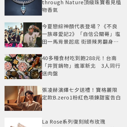
through Nature頂級珠寶看見植
物香氣
今夏戀綜神顏代表登場？《不良
一族尋愛記2》「自信公關哥」塩
田一馬背景起底 街頭辣男翻身當
老闆
40多種食材吃到飽288元！台南
「井賀鍋物」進軍新北 3人同行
送肉盤
張凌赫演繹七夕送禮！寶格麗限
定款B.zero1粉紅色項鍊甜蜜告白
La Rose系列復刻絨布玫瑰