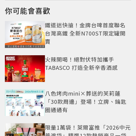
你可能會喜歡
鐵道迷快搶！金牌台啤首度聯名
台灣高鐵 全新N700ST限定罐開
賣
火辣開喝！絕對伏特加攜手
TABASCO 打造全新辛香酒感
八色烤肉mini×葬送的芙莉蓮
「30款周邊」登場！立牌、鑰匙
圈通通有
限量1萬袋！萊爾富推「2026中元
普渡袋」精選12款熱銷商品一袋