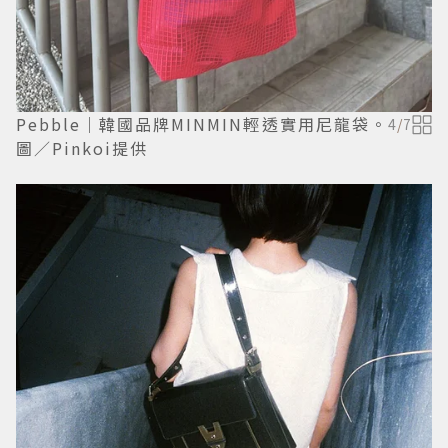
Pebble｜韓國品牌MINMIN輕透實用尼龍袋。
4
/
7
圖／Pinkoi提供