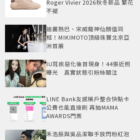
Roger Vivier 2026秋冬新品 繁花
不褪
迪麗熱巴、宋威龍神仙顏值同
框！MIKIMOTO頂級珠寶北京亞
洲首展
IU耳疾惡化後首現身！44張近照
曝光 真實狀態引粉絲關注
LINE Bank友感帳戶整合快點卡
公費也能直接刷 再抽MAMA
AWARDS門票
禾浩辰與吳品潔聯手放閃粉紅泡