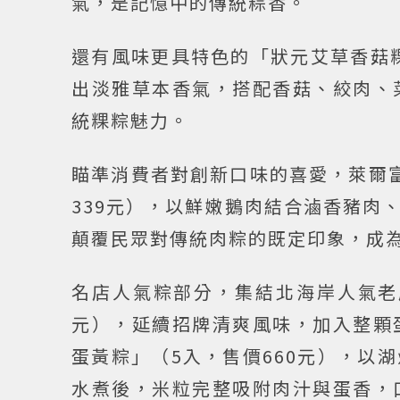
氣，是記憶中的傳統粽香。
還有風味更具特色的「狀元艾草香菇粿
出淡雅草本香氣，搭配香菇、絞肉、
統粿粽魅力。
瞄準消費者對創新口味的喜愛，萊爾
339元），以鮮嫩鵝肉結合滷香豬肉
顛覆民眾對傳統肉粽的既定印象，成
名店人氣粽部分，集結北海岸人氣老
元），延續招牌清爽風味，加入整顆
蛋黃粽」（5入，售價660元），以
水煮後，米粒完整吸附肉汁與蛋香，