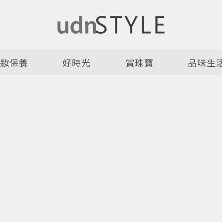
美妝保養
好時光
賞珠寶
品味生