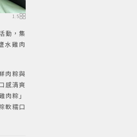
1
/
5
活動，集
鹽水雞肉
鮮肉粽與
口感清爽
雞肉粽」
部粽軟糯口