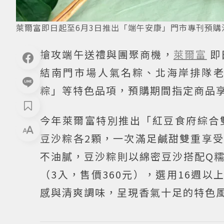
萊爾富即日起至6月3日推出「端午安康」門市專刊預
搶攻端午送禮與團聚商機，
萊爾富
即
結南門市場人氣名粽、北海岸排隊
粽」等特色品項，預購期間指定商品享
今年萊爾富特別推出「紅豆食府綜合
豆沙粽各2顆，一次滿足鹹甜雙重享
不油膩，豆沙粽則以綿密豆沙搭配Q
（3入，售價360元），選用16週
感與清爽調味，呈現香氣十足的特色