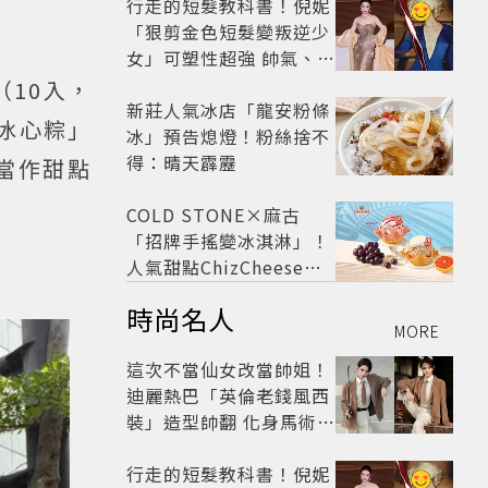
行走的短髮教科書！倪妮
「狠剪金色短髮變叛逆少
女」可塑性超強 帥氣、優
雅自由切換
10入，
新莊人氣冰店「龍安粉條
冰心粽」
冰」預告熄燈！粉絲捨不
得：晴天霹靂
當作甜點
COLD STONE×麻古
「招牌手搖變冰淇淋」！
人氣甜點ChizCheese快
閃台北
時尚名人
MORE
這次不當仙女改當帥姐！
迪麗熱巴「英倫老錢風西
裝」造型帥翻 化身馬術師
網喊：現代版李長歌
行走的短髮教科書！倪妮