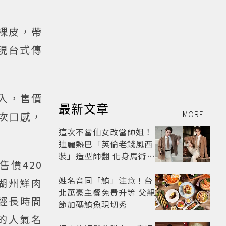
粿皮，帶
現台式傳
入，售價
最新文章
次口感，
MORE
這次不當仙女改當帥姐！
迪麗熱巴「英倫老錢風西
裝」造型帥翻 化身馬術師
價420
網喊：現代版李長歌
姓名音同「鮪」注意！台
湖州鮮肉
北萬豪主餐免費升等 父親
經長時間
節加碼鮪魚現切秀
的人氣名