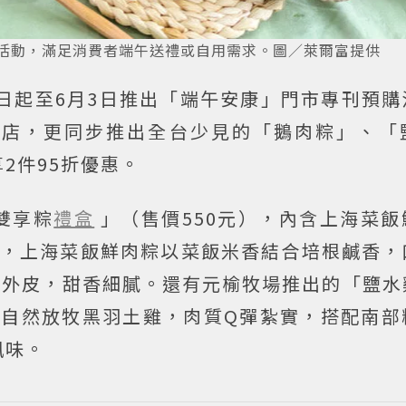
購活動，滿足消費者端午送禮或自用需求。圖／萊爾富提供
日起至6月3日推出「端午安康」門市專刊預購
老店，更同步推出全台少見的「鵝肉粽」、「
2件95折優惠。
雙享粽
禮盒
」（售價550元），內含上海菜飯
受，上海菜飯鮮肉粽以菜飯米香結合培根鹹香，
糯外皮，甜香細膩。還有元榆牧場推出的「鹽水
以上自然放牧黑羽土雞，肉質Q彈紮實，搭配南
風味。