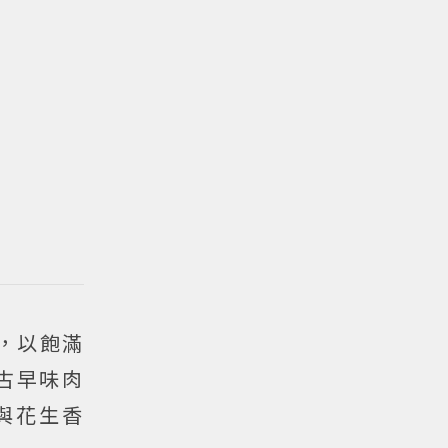
，以飽滿
古早味肉
與花生香