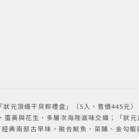
狀元頂級干貝粽禮盒」（5入，售價445元）
、蛋黃與花生，多層次海陸滋味交織；「狀元
主打經典南部古早味，融合魷魚、菜脯、金勾蝦