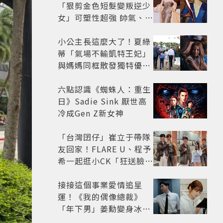
「狠剪金色短髮變叛逆少
女」可塑性超強 帥氣、優
雅自由切換
小公主長這麼大了！夏綠
蒂「氣場不輸凱特王妃」
與媽媽同框散發獨特優雅
氣質 網友狂讚
六點認識《蜘蛛人：重生
日》Sadie Sink 厭世高
冷成Gen Z新女神
「台灣囝仔」崔立于帶隊
友回家！FLARE U、程予
希一起逛小CK「狂送臉頰
愛心、WINK」親曝中山
站私藏必逛名單
接接這個事業愛情追星
運！《我的偶像總裁》
「年下男」姜勳變身冰山
總裁 金慧峻追星成功還偶