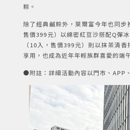
粽。
除了經典鹹粽外，萊爾富今年也同步
售價399元）以綿密紅豆沙搭配Q彈
（10入，售價399元）則以抹茶清
享用，也成為近年年輕族群喜愛的端
●附註：詳細活動內容以門市、APP