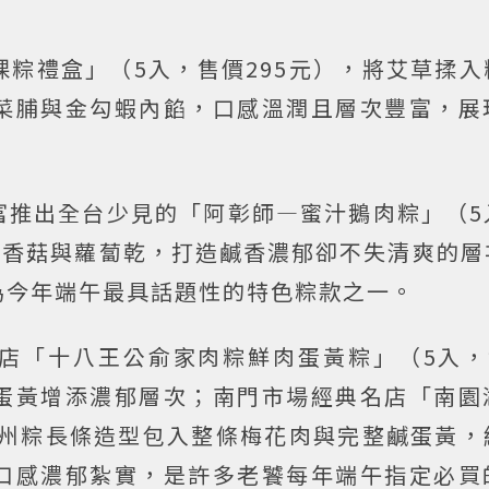
粽禮盒」（5入，售價295元），將艾草揉入
菜脯與金勾蝦內餡，口感溫潤且層次豐富，展
富推出全台少見的「阿彰師—蜜汁鵝肉粽」（5
、香菇與蘿蔔乾，打造鹹香濃郁卻不失清爽的層
為今年端午最具話題性的特色粽款之一。
店「十八王公俞家肉粽鮮肉蛋黃粽」（5入，售
蛋黃增添濃郁層次；南門市場經典名店「南園
湖州粽長條造型包入整條梅花肉與完整鹹蛋黃，
口感濃郁紮實，是許多老饕每年端午指定必買