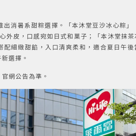
推出消暑系甜粽選擇。「本沐堂豆沙冰心粽」（
冰心外皮，口感宛如日式和菓子；「本沐堂抹茶
香搭配細緻甜餡，入口清爽柔和，適合夏日午後
午新選擇。
、官網公告為準。