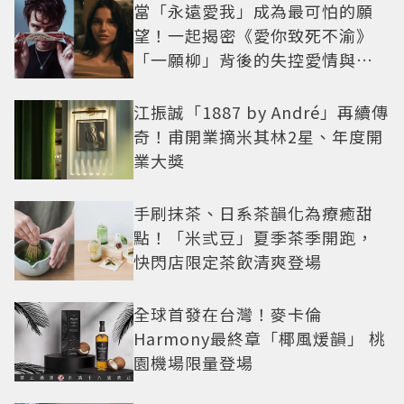
當「永遠愛我」成為最可怕的願
望！一起揭密《愛你致死不渝》
「一願柳」背後的失控愛情與爆
紅之路
江振誠「1887 by André」再續傳
奇！甫開業摘米其林2星、年度開
業大獎
手刷抹茶、日系茶韻化為療癒甜
點！「米弎豆」夏季茶季開跑，
快閃店限定茶飲清爽登場
全球首發在台灣！麥卡倫
Harmony最終章「椰風煖韻」 桃
園機場限量登場