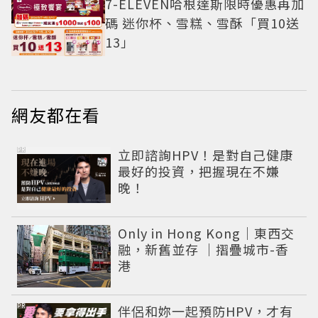
7-ELEVEN哈根達斯限時優惠再加
碼 迷你杯、雪糕、雪酥「買10送
13」
網友都在看
PR
立即諮詢HPV！是對自己健康
最好的投資，把握現在不嫌
晚！
Only in Hong Kong｜東西交
融，新舊並存 ｜摺疊城市-香
港
PR
伴侶和妳一起預防HPV，才有