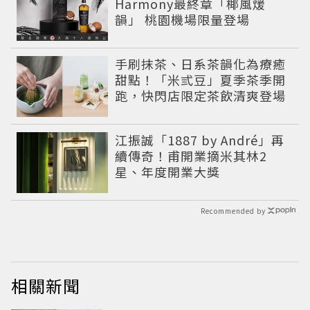
Harmony最終章「椰風煖
韻」 桃園機場限量登場
手刷抹茶、日系茶韻化為療癒
甜點！「米弎豆」夏季茶季開
跑，快閃店限定茶飲清爽登場
江振誠「1887 by André」再
續傳奇！甫開業摘米其林2
星、年度開業大獎
Recommended by
相關新聞