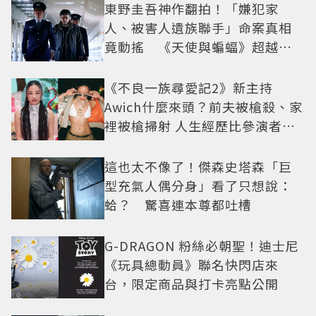
東野圭吾神作翻拍！「嫌犯家
人、被害人遺族聯手」命案真相
竟動搖 《天使與蝙蝠》超越懸
疑框架展開
《不良一族尋愛記2》新主持
Awich什麼來頭？前夫被槍殺、家
裡被槍掃射 人生經歷比參演者還
抓馬！
這也太不像了！傑森史塔森「巨
型充氣人偶分身」看了只想說：
蛤？ 驚喜連本尊都吐槽
G-DRAGON 粉絲必朝聖！迪士尼
《玩具總動員》聯名快閃店來
台，限定商品與打卡亮點公開