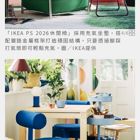
「IKEA PS 2026休閒椅」採用充氣坐墊，搭
4
/
6
配鍍鉻金屬框架打造穩固結構，只要透過腳踩
打氣筒即可輕鬆充氣。圖／IKEA提供