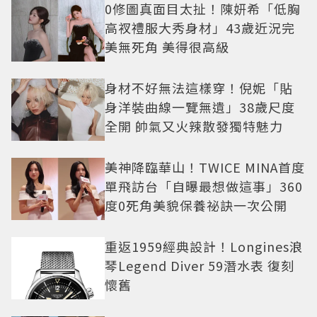
0修圖真面目太扯！陳妍希「低胸
高衩禮服大秀身材」43歲近況完
美無死角 美得很高級
身材不好無法這樣穿！倪妮「貼
身洋裝曲線一覽無遺」38歲尺度
全開 帥氣又火辣散發獨特魅力
美神降臨華山！TWICE MINA首度
單飛訪台「自曝最想做這事」360
度0死角美貌保養祕訣一次公開
重返1959經典設計！Longines浪
琴Legend Diver 59潛水表 復刻
懷舊