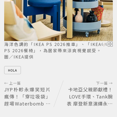
海洋色調的「IKEA PS 2026推車」、「IKEA
6
/
6
PS 2026餐椅」，為居家帶來涼爽視覺感受。
圖／IKEA提供
HOLA
← 上一篇
下一篇 →
JYP朴軫永爆笑短片
卡地亞父親節獻禮！
瘋傳！「穿垃圾袋」
LOVE手環、Tank腕
趕場Waterbomb 被
表 摩登新意演繹永不
虧「應該改名JPG」
退流行經典