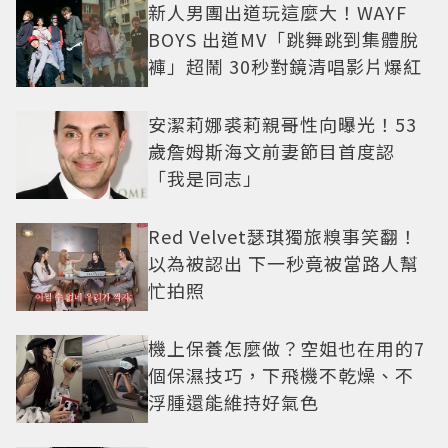
新人男團出道玩這麼大！WAYF
BOYS 出道MV「跳舞跳到集體脫
褲」超鬧 30秒對鏡清唱影片爆紅
安潔莉娜裘莉親哥性向曝光！53
歲詹姆斯海文前妻節目首度認
「我是同志」
Red Velvet瑟琪獨旅糗事笑翻！
以為被認出 下一秒竟被當路人幫
忙拍照
機上保養怎麼做？空姐也在用的7
個保濕技巧，下飛機不乾燥、不
浮腫還能維持好氣色