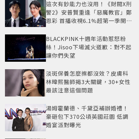
這次有鈔能力也沒用！《財閥X刑
警2》安普賢重逢「惡魔教官」鄭
恩彩 首播收視6.1%超第一季開紅
盤
BLACKPINK十週年活動惹怒粉
絲！Jisoo下場滅火道歉：對不起
讓你們失望
淡斑保養怎麼擦都沒效？皮膚科
林暐熙醫師揭3大關鍵，30+女性
最該注意這個問題
湯姆霍蘭德、千黛亞補辦婚禮！
豪砸包下370公頃英國莊園 低調
婚宴派對曝光