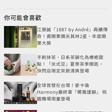
你可能會喜歡
江振誠「1887 by André」再續傳
奇！甫開業摘米其林2星、年度開
業大獎
手刷抹茶、日系茶韻化為療癒甜
點！「米弎豆」夏季茶季開跑，
快閃店限定茶飲清爽登場
全球首發在台灣！麥卡倫
Harmony最終章「椰風煖韻」 桃
園機場限量登場