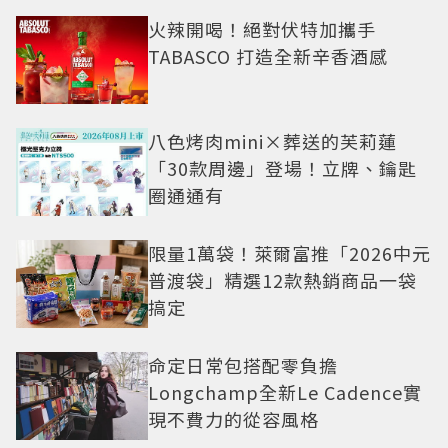
火辣開喝！絕對伏特加攜手
TABASCO 打造全新辛香酒感
八色烤肉mini×葬送的芙莉蓮
「30款周邊」登場！立牌、鑰匙
圈通通有
限量1萬袋！萊爾富推「2026中元
普渡袋」精選12款熱銷商品一袋
搞定
命定日常包搭配零負擔
Longchamp全新Le Cadence實
現不費力的從容風格