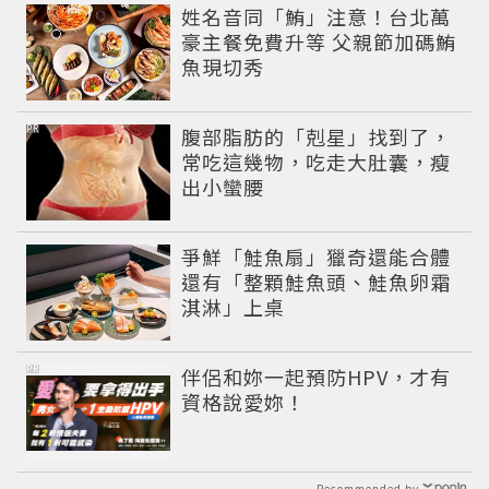
姓名音同「鮪」注意！台北萬
豪主餐免費升等 父親節加碼鮪
魚現切秀
PR
腹部脂肪的「剋星」找到了，
常吃這幾物，吃走大肚囊，瘦
出小蠻腰
爭鮮「鮭魚扇」獵奇還能合體
還有「整顆鮭魚頭、鮭魚卵霜
淇淋」上桌
PR
伴侶和妳一起預防HPV，才有
資格說愛妳！
Recommended by