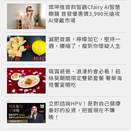
燦坤推首款智觀Cfairy AI智慧
眼鏡 首發優惠價3,990元搶攻
AI穿戴市場
PR
減肥首選，檸檬加它，堅持一
週，腰細了，瘦到你懷疑人生
犒賞爸爸、浪漫約會必看！茹
絲葵期間限定雙節套餐 奢華海
陸饗宴開吃
PR
立即諮詢HPV！是對自己健康
最好的投資，把握現在不嫌
晚！