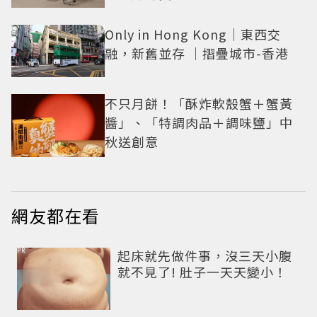
Only in Hong Kong｜東西交
融，新舊並存 ｜摺疊城市-香港
不只月餅！「酥炸軟殼蟹＋蟹黃
醬」、「特調肉品＋調味鹽」中
秋送創意
網友都在看
PR
起床就先做件事，沒三天小腹
就不見了! 肚子一天天變小！