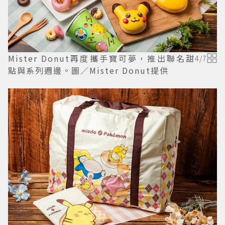
Mister Donut再度攜手寶可夢，推出聯名甜
4
/
7
點與系列週邊。圖／Mister Donut提供