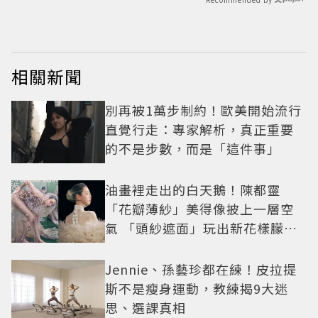
相關新聞
別再被1萬步制約！歐美開始流行
直覺行走：專家解析，真正重要
的不是步數，而是「這件事」
油畫裡走出的白天鵝！陳都靈
「花瓣薄紗」美得像披上一層空
氣 「頭紗遮面」玩出新花樣朦朧
美感太仙
Jennie、孫藝珍都在練！皮拉提
斯不是瘦身運動，教練揭9大迷
思、選課真相