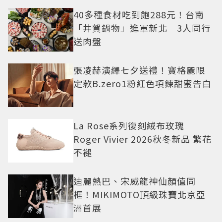
40多種食材吃到飽288元！台南
「井賀鍋物」進軍新北 3人同行
送肉盤
張凌赫演繹七夕送禮！寶格麗限
定款B.zero1粉紅色項鍊甜蜜告白
La Rose系列復刻絨布玫瑰
Roger Vivier 2026秋冬新品 繁花
不褪
迪麗熱巴、宋威龍神仙顏值同
框！MIKIMOTO頂級珠寶北京亞
洲首展