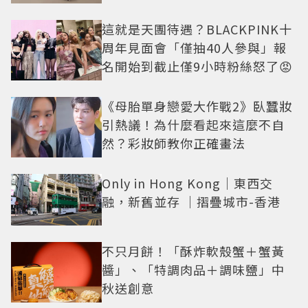
這就是天團待遇？BLACKPINK十
周年見面會「僅抽40人參與」報
名開始到截止僅9小時粉絲怒了😡
《母胎單身戀愛大作戰2》臥蠶妝
引熱議！為什麼看起來這麼不自
然？彩妝師教你正確畫法
Only in Hong Kong｜東西交
融，新舊並存 ｜摺疊城市-香港
不只月餅！「酥炸軟殼蟹＋蟹黃
醬」、「特調肉品＋調味鹽」中
秋送創意