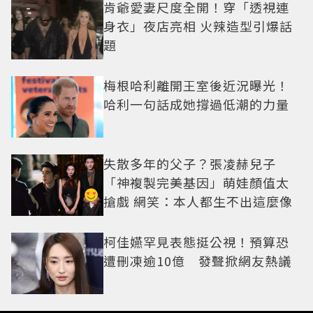
肯爺愛妻尺度全開！穿「透視連
身衣」夜店亮相 火辣造型引爆話
題
梅根哈利離開王室後近況曝光！
哈利一句話成她撐過低潮的力量
失散多年的父子？張凌赫兒子
「神複製完美基因」萌娃顏值太
搶戲 網笑：本人都生不出這麼像
柯佳嬿罕見表態挺公視！預算恐
遭刪凍逾10億 發聲掀網友熱議