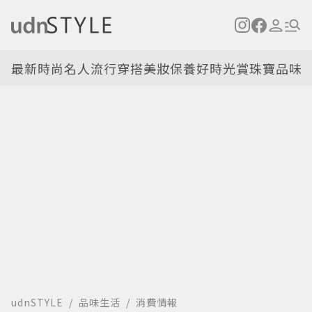
最新
時尚名人
流行穿搭
美妝保養
好時光
賞珠寶
品味
udnSTYLE
品味生活
消費情報