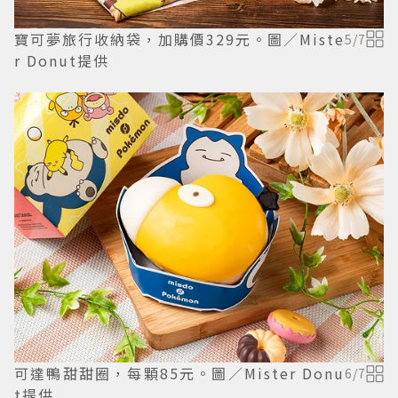
寶可夢旅行收納袋，加購價329元。圖／Miste
5
/
7
r Donut提供
可達鴨甜甜圈，每顆85元。圖／Mister Donu
6
/
7
t提供