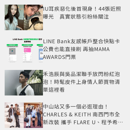
IU耳疾惡化後首現身！44張近照
曝光 真實狀態引粉絲關注
LINE Bank友感帳戶整合快點卡
公費也能直接刷 再抽MAMA
AWARDS門票
禾浩辰與吳品潔聯手放閃粉紅泡
泡！時髦皮件上身情人節買物清
單這裡看
中山站又多一個必逛理由！
CHARLES & KEITH 南西門市全
新改裝 攜手 FLARE U、程予希演
繹秋季時尚