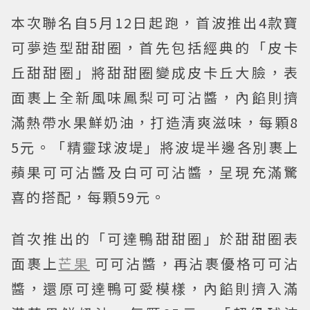
本次聯名自5月12日起跑，首波推出4款寶
可夢造型甜甜圈，首先包括經典的「皮卡
丘甜甜圈」將甜甜圈變成皮卡丘大臉，表
面裹上全新風味鳳梨可可沾醬，內餡則擠
滿熱帶水果鮮奶油，打造清爽滋味，每顆8
5元。「精靈球波堤」將波堤半邊各別裹上
蘋果可可沾醬及白可可沾醬，呈現充滿驚
喜的搭配，每顆59元。
首次推出的「可達鴨甜甜圈」於甜甜圈表
面裹上
芒果
可可沾醬，再沾裹優格可可沾
醬，還原可達鴨可愛模樣，內餡則擠入滿