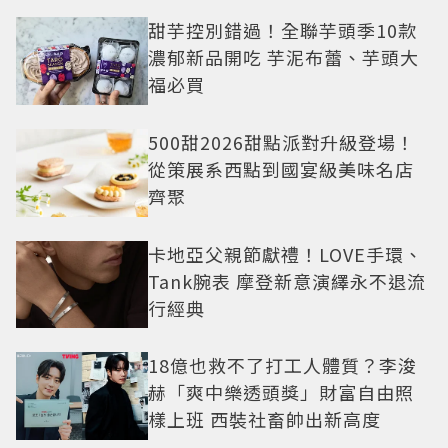
甜芋控別錯過！全聯芋頭季10款
濃郁新品開吃 芋泥布蕾、芋頭大
福必買
500甜2026甜點派對升級登場！
從策展系西點到國宴級美味名店
齊聚
卡地亞父親節獻禮！LOVE手環、
Tank腕表 摩登新意演繹永不退流
行經典
18億也救不了打工人體質？李浚
赫「爽中樂透頭獎」財富自由照
樣上班 西裝社畜帥出新高度