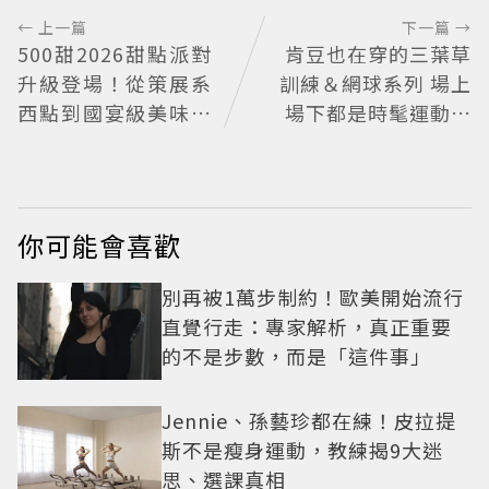
← 上一篇
下一篇 →
500甜2026甜點派對
肯豆也在穿的三葉草
升級登場！從策展系
訓練＆網球系列 場上
西點到國宴級美味名
場下都是時髦運動女
店齊聚
孩
你可能會喜歡
別再被1萬步制約！歐美開始流行
直覺行走：專家解析，真正重要
的不是步數，而是「這件事」
Jennie、孫藝珍都在練！皮拉提
斯不是瘦身運動，教練揭9大迷
思、選課真相