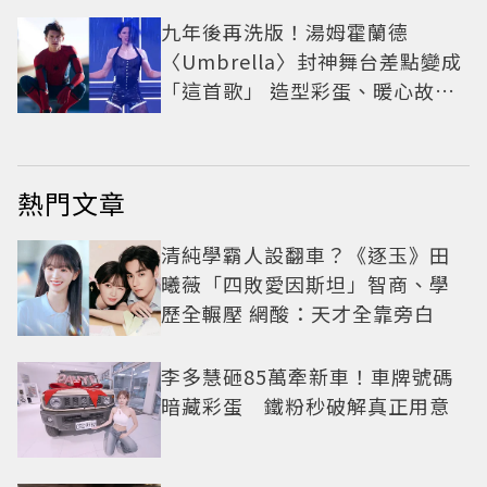
九年後再洗版！湯姆霍蘭德
〈Umbrella〉封神舞台差點變成
「這首歌」 造型彩蛋、暖心故事
一次公開
熱門文章
清純學霸人設翻車？《逐玉》田
曦薇「四敗愛因斯坦」智商、學
歷全輾壓 網酸：天才全靠旁白
李多慧砸85萬牽新車！車牌號碼
暗藏彩蛋 鐵粉秒破解真正用意