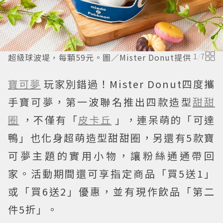
超級球波堤，每顆59元。圖／Mister Donut提供
1
/
7
寶可夢
玩家別錯過！Mister Donut四度攜
手寶可夢，第一波聯名推出四款造型
甜甜
圈
，不僅有「
皮卡丘
」，連呆萌的「可達
鴨」也化身超萌造型甜甜圈，另還有5款寶
可夢主題的實用小物，讓粉絲通通帶回
家。活動期間還可享指定商品「買5送1」
或「買6送2」優惠，並有現作飲品「第二
件5折」。