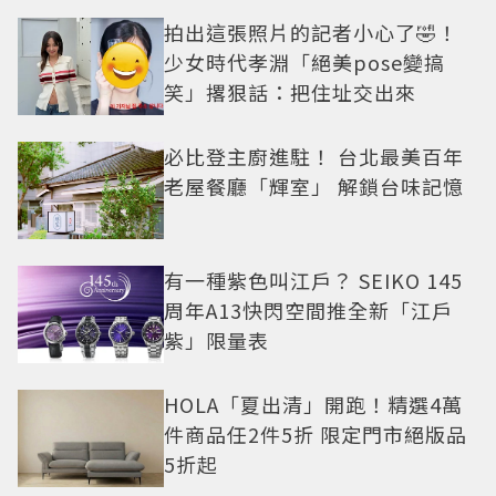
拍出這張照片的記者小心了🤣！
少女時代孝淵「絕美pose變搞
笑」撂狠話：把住址交出來
必比登主廚進駐！ 台北最美百年
老屋餐廳「輝室」 解鎖台味記憶
有一種紫色叫江戶？ SEIKO 145
周年A13快閃空間推全新「江戶
紫」限量表
HOLA「夏出清」開跑！精選4萬
件商品任2件5折 限定門市絕版品
5折起