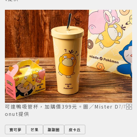
可達鴨吸管杯，加購價399元。圖／Mister D
7
/
7
onut提供
寶可夢
芒果
甜甜圈
皮卡丘