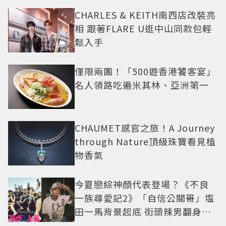
CHARLES & KEITH南西店改裝亮
相 跟著FLARE U逛中山同款包輕
鬆入手
僅限兩團！「500遊香港饕客宴」
名人領路吃遍米其林、亞洲第一
CHAUMET感官之旅！A Journey
through Nature頂級珠寶看見植
物香氣
今夏戀綜神顏代表登場？《不良
一族尋愛記2》「自信公關哥」塩
田一馬背景起底 街頭辣男翻身當
老闆