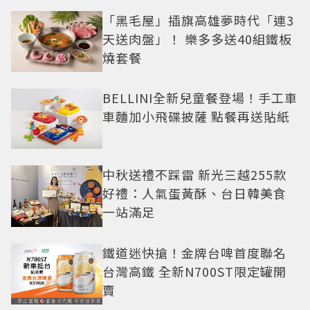
「黑毛屋」插旗高雄夢時代「連3
天送肉盤」！ 樂多多送40組鐵板
燒套餐
BELLINI全新兒童餐登場！手工車
車麵加小飛碟披薩 點餐再送貼紙
中秋送禮不踩雷 新光三越255款
好禮：人氣蛋黃酥、台日韓美食
一站滿足
鐵道迷快搶！金牌台啤首度聯名
台灣高鐵 全新N700ST限定罐開
賣