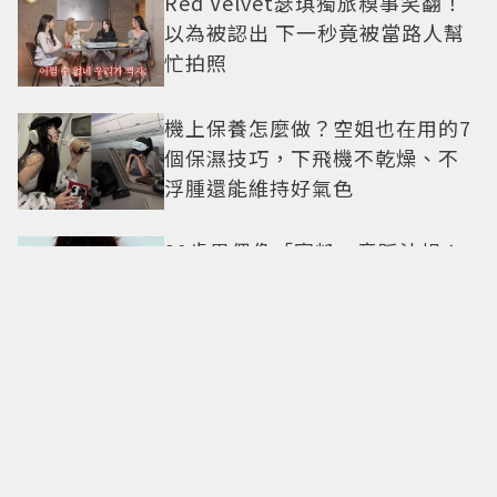
Red Velvet瑟琪獨旅糗事笑翻！
以為被認出 下一秒竟被當路人幫
忙拍照
機上保養怎麼做？空姐也在用的7
個保濕技巧，下飛機不乾燥、不
浮腫還能維持好氣色
29歲男偶像「寵粉」竟踩法規！
遭警方約談後現身籲粉絲守法
7-ELEVEN哈根達斯限時優惠再加
碼 迷你杯、雪糕、雪酥「買10送
13」