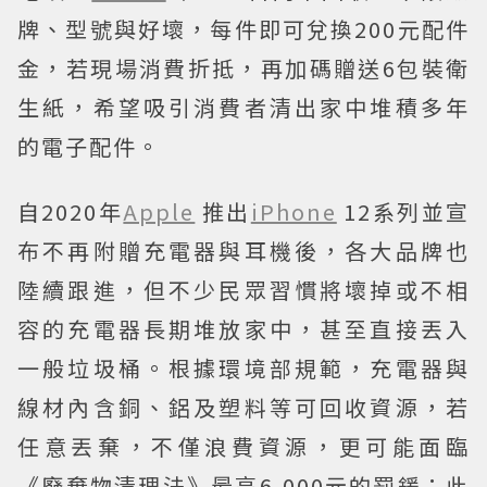
牌、型號與好壞，每件即可兌換200元配件
金，若現場消費折抵，再加碼贈送6包裝衛
生紙，希望吸引消費者清出家中堆積多年
的電子配件。
自2020年
Apple
推出
iPhone
12系列並宣
布不再附贈充電器與耳機後，各大品牌也
陸續跟進，但不少民眾習慣將壞掉或不相
容的充電器長期堆放家中，甚至直接丟入
一般垃圾桶。根據環境部規範，充電器與
線材內含銅、鋁及塑料等可回收資源，若
任意丟棄，不僅浪費資源，更可能面臨
《廢棄物清理法》最高6,000元的罰鍰；此