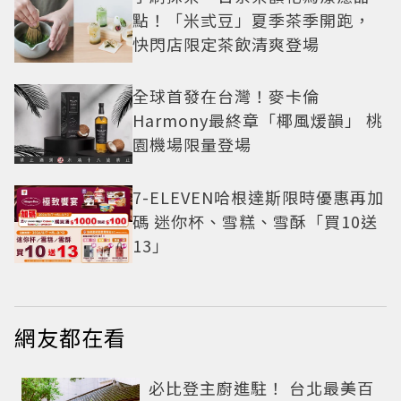
點！「米弎豆」夏季茶季開跑，
快閃店限定茶飲清爽登場
全球首發在台灣！麥卡倫
Harmony最終章「椰風煖韻」 桃
園機場限量登場
7-ELEVEN哈根達斯限時優惠再加
碼 迷你杯、雪糕、雪酥「買10送
13」
網友都在看
必比登主廚進駐！ 台北最美百