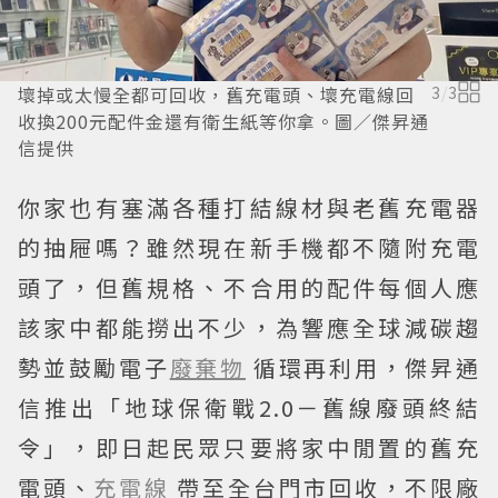
壞掉或太慢全都可回收，舊充電頭、壞充電線回
3
/
3
收換200元配件金還有衛生紙等你拿。圖／傑昇通
信提供
你家也有塞滿各種打結線材與老舊充電器
的抽屜嗎？雖然現在新手機都不隨附充電
頭了，但舊規格、不合用的配件每個人應
該家中都能撈出不少，為響應全球減碳趨
勢並鼓勵電子
廢棄物
循環再利用，傑昇通
信推出「地球保衛戰2.0－舊線廢頭終結
令」，即日起民眾只要將家中閒置的舊充
電頭、
充電線
帶至全台門市回收，不限廠