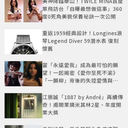
美神降臨華山！TWICE MINA首度
單飛訪台「自曝最想做這事」360
度0死角美貌保養祕訣一次公開
重返1959經典設計！Longines浪
琴Legend Diver 59潛水表 復刻
懷舊
當「永遠愛我」成為最可怕的願
望！一起揭密《愛你至死不渝》
「一願柳」背後的失控愛情與爆
紅之路
江振誠「1887 by André」再續傳
奇！甫開業摘米其林2星、年度開
業大獎