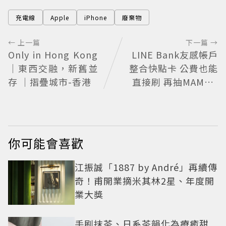
充電線
Apple
iPhone
廢棄物
← 上一篇
下一篇 →
Only in Hong Kong
LINE Bank友感帳戶
｜東西交融，新舊並
整合快點卡 公費也能
存 ｜摺疊城市-香港
直接刷 再抽MAMA A
WARDS門票
你可能會喜歡
江振誠「1887 by André」再續傳
奇！甫開業摘米其林2星、年度開
業大獎
手刷抹茶、日系茶韻化為療癒甜