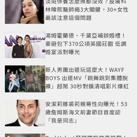
淡斑保養怎麼擦都沒效？皮膚科
林暐熙醫師揭3大關鍵，30+女性
最該注意這個問題
湯姆霍蘭德、千黛亞補辦婚禮！
豪砸包下370公頃英國莊園 低調
婚宴派對曝光
新人男團出道玩這麼大！WAYF
BOYS 出道MV「跳舞跳到集體脫
褲」超鬧 30秒對鏡清唱影片爆紅
安潔莉娜裘莉親哥性向曝光！53
歲詹姆斯海文前妻節目首度認
「我是同志」