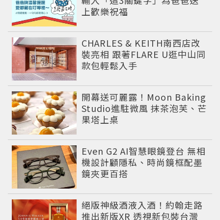
輸入「這3關鍵字」為爸爸送
上歡樂祝福
CHARLES & KEITH南西店改
裝亮相 跟著FLARE U逛中山同
款包輕鬆入手
開幕送可麗露！Moon Baking
Studio進駐微風 抹茶泡芙、芒
果塔上桌
Even G2 AI智慧眼鏡登台 無相
機設計顧隱私、時尚鏡框配墨
鏡夾更百搭
絕版神級酒液入酒！約翰走路
推出新版XR 透視新包裝台灣