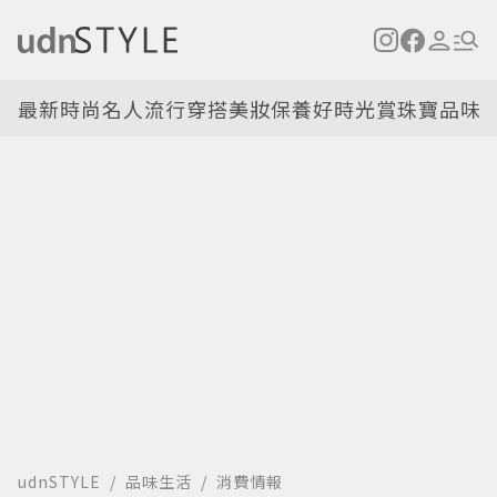
最新
時尚名人
流行穿搭
美妝保養
好時光
賞珠寶
品味
udnSTYLE
品味生活
消費情報