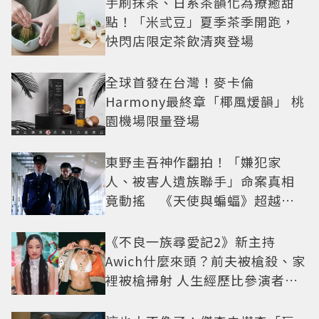
手刷抹茶、日系茶韻化為療癒甜
點！「米弎豆」夏季茶季開跑，
快閃店限定茶飲清爽登場
全球首發在台灣！麥卡倫
Harmony最終章「椰風煖韻」 桃
園機場限量登場
東野圭吾神作翻拍！「嫌犯家
人、被害人遺族聯手」命案真相
竟動搖 《天使與蝙蝠》超越懸
疑框架展開
《不良一族尋愛記2》新主持
Awich什麼來頭？前夫被槍殺、家
裡被槍掃射 人生經歷比參演者還
抓馬！