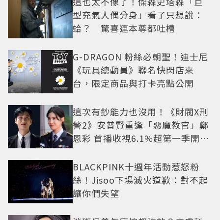
這也太不像了！傑森史塔森「巨
型充氣人偶分身」看了只想說：
蛤？ 驚喜連本尊都吐槽
G-DRAGON 粉絲必朝聖！迪士尼
《玩具總動員》聯名快閃店來
台，限定商品與打卡亮點公開
這次有鈔能力也沒用！《財閥X刑
警2》安普賢重逢「惡魔教官」鄭
恩彩 首播收視6.1%超第一季開紅
盤
BLACKPINK十週年活動惹怒粉
絲！Jisoo下場滅火道歉：對不起
讓你們失望