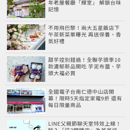
年老屋餐廳「輝室」 解鎖台味
記憶
不用飛巴黎！兩大五星飯店下
午茶新菜單曝光 再送保養、香
氛好禮
甜芋控別錯過！全聯芋頭季10
款濃郁新品開吃 芋泥布蕾、芋
頭大福必買
全國電子台南仁德中山店開
幕！限時5天指定家電9折 還有
每日限量商品
LINE父親節聊天室特效上線！