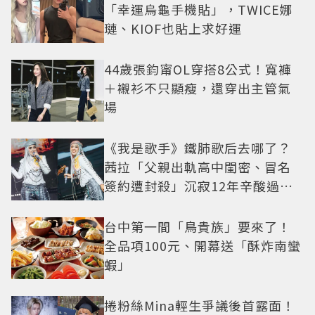
「幸運烏龜手機貼」，TWICE娜
璉、KIOF也貼上求好運
44歲張鈞甯OL穿搭8公式！寬褲
＋襯衫不只顯瘦，還穿出主管氣
場
《我是歌手》鐵肺歌后去哪了？
茜拉「父親出軌高中閨密、冒名
簽約遭封殺」沉寂12年辛酸過往
曝光
台中第一間「鳥貴族」要來了！
全品項100元、開幕送「酥炸南蠻
蝦」
捲粉絲Mina輕生爭議後首露面！