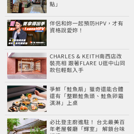
點」
PR
伴侶和妳一起預防HPV，才有
資格說愛妳！
CHARLES & KEITH南西店改
裝亮相 跟著FLARE U逛中山同
款包輕鬆入手
爭鮮「鮭魚扇」獵奇還能合體
還有「整顆鮭魚頭、鮭魚卵霜
淇淋」上桌
必比登主廚進駐！ 台北最美百
年老屋餐廳「輝室」 解鎖台味