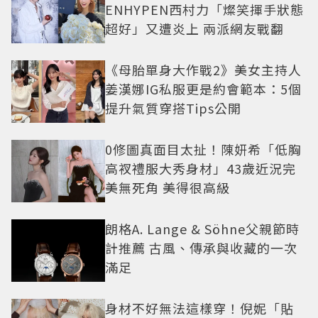
ENHYPEN西村力「燦笑揮手狀態
超好」又遭炎上 兩派網友戰翻
《母胎單身大作戰2》美女主持人
姜漢娜IG私服更是約會範本：5個
提升氣質穿搭Tips公開
0修圖真面目太扯！陳妍希「低胸
高衩禮服大秀身材」43歲近況完
美無死角 美得很高級
朗格A. Lange & Söhne父親節時
計推薦 古風、傳承與收藏的一次
滿足
身材不好無法這樣穿！倪妮「貼