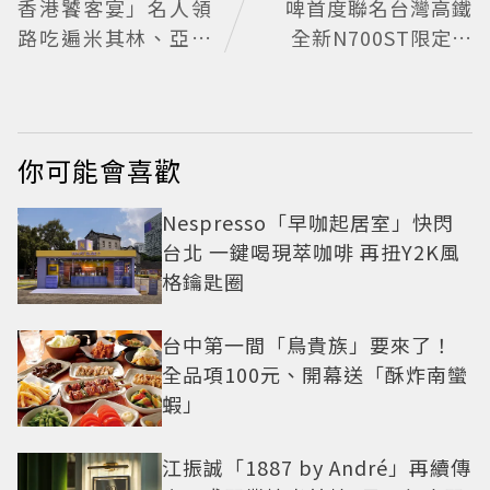
香港饕客宴」名人領
啤首度聯名台灣高鐵
路吃遍米其林、亞洲
全新N700ST限定罐
第一
開賣
你可能會喜歡
Nespresso「早咖起居室」快閃
台北 一鍵喝現萃咖啡 再扭Y2K風
格鑰匙圈
台中第一間「鳥貴族」要來了！
全品項100元、開幕送「酥炸南蠻
蝦」
江振誠「1887 by André」再續傳