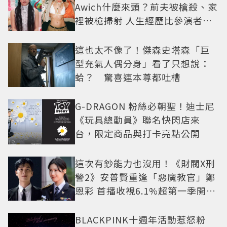
Awich什麼來頭？前夫被槍殺、家
裡被槍掃射 人生經歷比參演者還
抓馬！
這也太不像了！傑森史塔森「巨
型充氣人偶分身」看了只想說：
蛤？ 驚喜連本尊都吐槽
G-DRAGON 粉絲必朝聖！迪士尼
《玩具總動員》聯名快閃店來
台，限定商品與打卡亮點公開
這次有鈔能力也沒用！《財閥X刑
警2》安普賢重逢「惡魔教官」鄭
恩彩 首播收視6.1%超第一季開紅
盤
BLACKPINK十週年活動惹怒粉