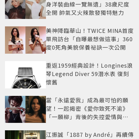
身洋裝曲線一覽無遺」38歲尺度
全開 帥氣又火辣散發獨特魅力
美神降臨華山！TWICE MINA首度
單飛訪台「自曝最想做這事」360
度0死角美貌保養祕訣一次公開
重返1959經典設計！Longines浪
琴Legend Diver 59潛水表 復刻
懷舊
當「永遠愛我」成為最可怕的願
望！一起揭密《愛你致死不渝》
「一願柳」背後的失控愛情與爆
紅之路
江振誠「1887 by André」再續傳