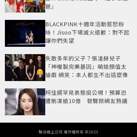
爸」
BLACKPINK十週年活動惹怒粉
絲！Jisoo下場滅火道歉：對不起
讓你們失望
失散多年的父子？張凌赫兒子
「神複製完美基因」萌娃顏值太
搶戲 網笑：本人都生不出這麼像
柯佳嬿罕見表態挺公視！預算恐
遭刪凍逾10億 發聲掀網友熱議
聯合線上公司 著作權所有 ©2025