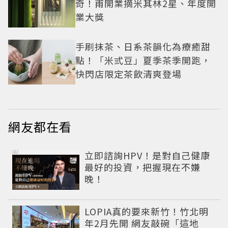
奇！甫開業摘米其林2星、年度開
業大獎
手刷抹茶、日系茶韻化為療癒甜
點！「米弎豆」夏季茶季開跑，
快閃店限定茶飲清爽登場
網友都在看
PR
立即諮詢HPV！是對自己健康
最好的投資，把握現在不嫌
晚！
LOPIA真的要來新竹！竹北明
年2月先開 網友敲碗「這地