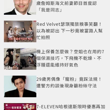
歲詹姆斯海文前妻節目首度認
「我是同志」
Red Velvet瑟琪獨旅糗事笑翻！
以為被認出 下一秒竟被當路人幫
忙拍照
機上保養怎麼做？空姐也在用的7
個保濕技巧，下飛機不乾燥、不
浮腫還能維持好氣色
29歲男偶像「寵粉」竟踩法規！
遭警方約談後現身籲粉絲守法
7-ELEVEN哈根達斯限時優惠再加