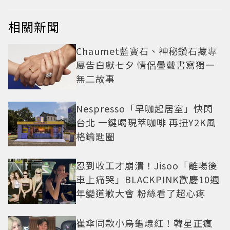
相關新聞
Chaumet藍寶石、神秘鑽石藏專
屬告白獻七夕 情侶疊戴書寫獨一
無二故事
Nespresso「早咖起居室」快閃
台北 一鍵喝現萃咖啡 再扭Y2K風
格鑰匙圈
忍到收工才崩潰！Jisoo「離場後
車上痛哭」BLACKPINK歡慶10週
年變道歉大會 粉絲看了超心疼
崔傘同款小烏龜爆紅！韓星正瘋