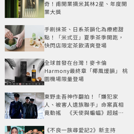
奇！甫開業摘米其林2星、年度開
業大獎
手刷抹茶、日系茶韻化為療癒甜
點！「米弎豆」夏季茶季開跑，
快閃店限定茶飲清爽登場
全球首發在台灣！麥卡倫
Harmony最終章「椰風煖韻」 桃
園機場限量登場
東野圭吾神作翻拍！「嫌犯家
人、被害人遺族聯手」命案真相
竟動搖 《天使與蝙蝠》超越懸
疑框架展開
《不良一族尋愛記2》新主持