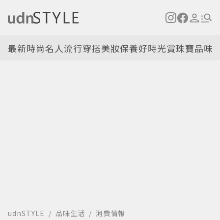
最新
時尚名人
流行穿搭
美妝保養
好時光
賞珠寶
品味
udnSTYLE
品味生活
消費情報