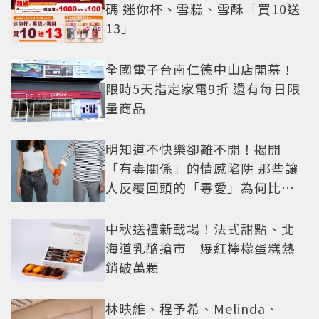
碼 迷你杯、雪糕、雪酥「買10送
13」
全國電子台南仁德中山店開幕！
限時5天指定家電9折 還有每日限
量商品
明知道不快樂卻離不開！揭開
「有毒關係」的情感陷阱 那些讓
人反覆回頭的「毒愛」為何比菸
還難戒？
中秋送禮新戰場！法式甜點、北
海道乳酪搶市 爆紅檸檬蛋糕熱
銷破萬顆
林映維、程予希、Melinda、