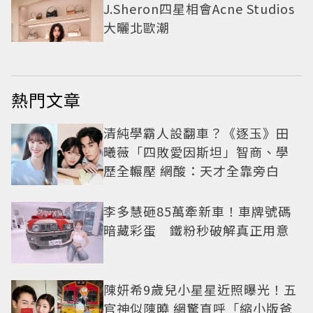
J.Sheron四星相會Acne Studios
大曬北歐潮
熱門文章
清純學霸人設翻車？《逐玉》田
曦薇「四敗愛因斯坦」智商、學
歷全輾壓 網酸：天才全靠旁白
李多慧砸85萬牽新車！車牌號碼
暗藏彩蛋 鐵粉秒破解真正用意
陳妍希9歲兒小星星近照曝光！五
官神似陳曉 網驚直呼「縮小版爸