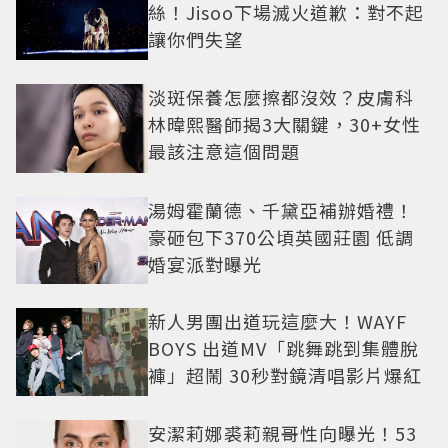
絲！Jisoo下場滅火道歉：對不起
讓你們失望
淡斑保養怎麼擦都沒效？皮膚科
林暐熙醫師揭3大關鍵，30+女性
最該注意這個問題
湯姆霍蘭德、千黛亞補辦婚禮！
豪砸包下370公頃英國莊園 低調
婚宴派對曝光
新人男團出道玩這麼大！WAYF
BOYS 出道MV「跳舞跳到集體脫
褲」超鬧 30秒對鏡清唱影片爆紅
安潔莉娜裘莉親哥性向曝光！53