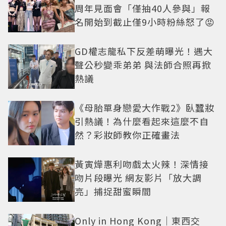
周年見面會「僅抽40人參與」報
名開始到截止僅9小時粉絲怒了😡
GD權志龍私下反差萌曝光！遇大
聲公秒變乖弟弟 與法師合照再掀
熱議
《母胎單身戀愛大作戰2》臥蠶妝
引熱議！為什麼看起來這麼不自
然？彩妝師教你正確畫法
黃寅燁惠利吻戲太火辣！深情接
吻片段曝光 網友影片「放大調
亮」捕捉甜蜜瞬間
Only in Hong Kong｜東西交