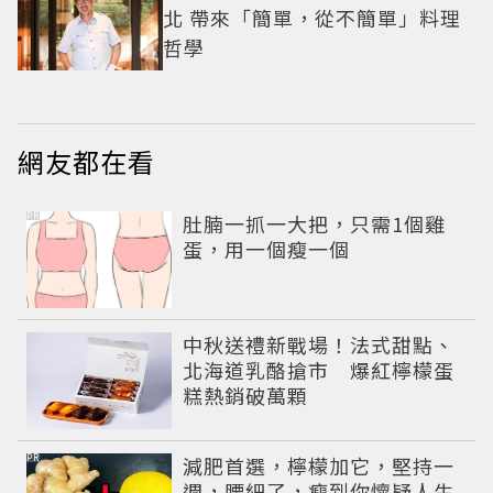
北 帶來「簡單，從不簡單」料理
哲學
網友都在看
PR
肚腩一抓一大把，只需1個雞
蛋，用一個瘦一個
中秋送禮新戰場！法式甜點、
北海道乳酪搶市 爆紅檸檬蛋
糕熱銷破萬顆
PR
減肥首選，檸檬加它，堅持一
週，腰細了，瘦到你懷疑人生