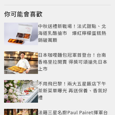
你可能會喜歡
中秋送禮新戰場！法式甜點、北
海道乳酪搶市 爆紅檸檬蛋糕熱
銷破萬顆
日本咖哩麵包冠軍首登台！台南
香格里拉開賣 得獎可頌搶先日本
上市
不用飛巴黎！兩大五星飯店下午
茶新菜單曝光 再送保養、香氛好
禮
法籍三星名廚Paul Pairet揮軍台