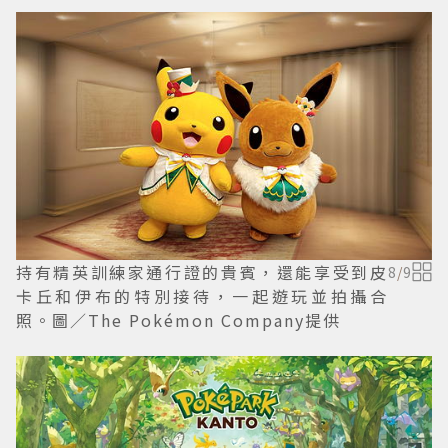
持有精英訓練家通行證的貴賓，還能享受到皮
8
/
9
卡丘和伊布的特別接待，一起遊玩並拍攝合
照。圖／The Pokémon Company提供