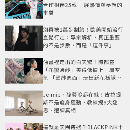
合作相伴25載 一展熱情與夢想的
本質
別再被1萬步制約！歐美開始流行
直覺行走：專家解析，真正重要
的不是步數，而是「這件事」
油畫裡走出的白天鵝！陳都靈
「花瓣薄紗」美得像披上一層空
氣 「頭紗遮面」玩出新花樣朦朧
美感太仙
Jennie、孫藝珍都在練！皮拉提
斯不是瘦身運動，教練揭9大迷
思、選課真相
這就是天團待遇？BLACKPINK十