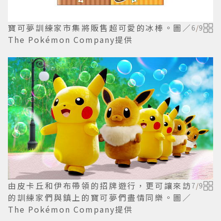
寶可夢訓練家市集將販售超可愛的冰棒。圖／
6
/
9
The Pokémon Company提供
由皮卡丘和伊布帶領的招牌遊行，更可讓來訪
7
/
9
的訓練家們與鎮上的寶可夢們盡情同樂。圖／
The Pokémon Company提供