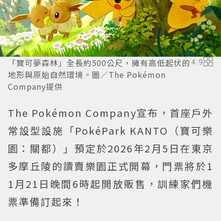
「寶可夢森林」全長約500公尺，擁有高低起伏的
4
/
9
地形與原始自然環境。圖／The Pokémon
Company提供
The Pokémon Company宣布，首座戶外
常設型設施「PokéPark KANTO（寶可樂
園：關都）」預定於2026年2月5日在東京
多摩丘陵的讀賣樂園正式開幕，門票將於1
1月21日晚間6時起開放販售，訓練家們機
票準備訂起來！