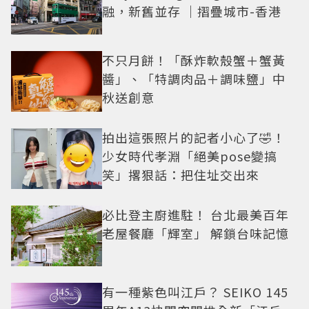
融，新舊並存 ｜摺疊城市-香港
不只月餅！「酥炸軟殼蟹＋蟹黃
醬」、「特調肉品＋調味鹽」中
秋送創意
拍出這張照片的記者小心了🤣！
少女時代孝淵「絕美pose變搞
笑」撂狠話：把住址交出來
必比登主廚進駐！ 台北最美百年
老屋餐廳「輝室」 解鎖台味記憶
有一種紫色叫江戶？ SEIKO 145