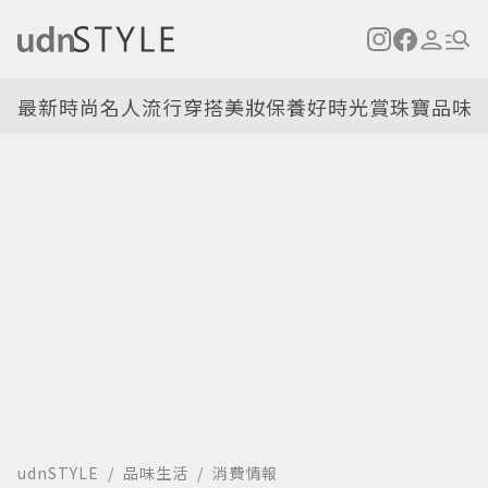
最新
時尚名人
流行穿搭
美妝保養
好時光
賞珠寶
品味
udnSTYLE
品味生活
消費情報