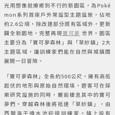
光用想像就療癒到不行的新園區，為Poké
mon系列首座戶外常設型主題設施，佔地
約2.6公頃，除改建部分既有區域外，更新
闢全新園地，完整再現
寶可夢
世界。園區
主要分為「寶可夢森林」與「草紗鎮」2大
主題區域，讓訓練家們能在自然與城鎮間
展開一日冒險。
「寶可夢森林」全長約500公尺，擁有高低
起伏的地形與原始自然環境，遊客可在探
索研究設施的同時，邂逅棲息其中的寶可
夢們。穿越森林後將抵達「草紗鎮」，由
西獅海壬噴水池迎接訓練家。鎮上設有