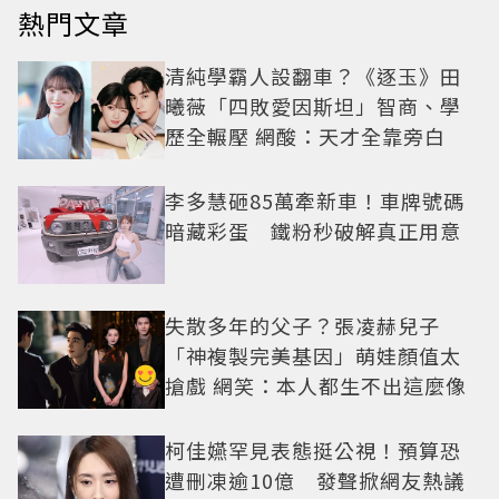
熱門文章
清純學霸人設翻車？《逐玉》田
曦薇「四敗愛因斯坦」智商、學
歷全輾壓 網酸：天才全靠旁白
李多慧砸85萬牽新車！車牌號碼
暗藏彩蛋 鐵粉秒破解真正用意
失散多年的父子？張凌赫兒子
「神複製完美基因」萌娃顏值太
搶戲 網笑：本人都生不出這麼像
柯佳嬿罕見表態挺公視！預算恐
遭刪凍逾10億 發聲掀網友熱議