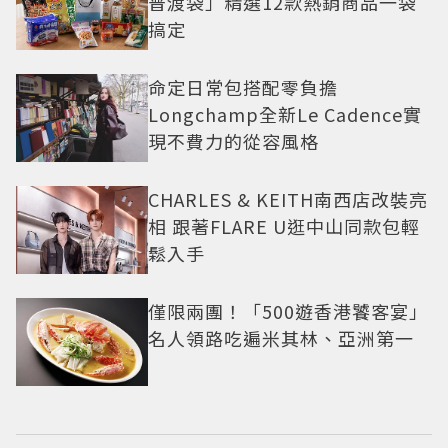
普渡袋」精選12款熱銷商品一袋
搞定
命定日常包搭配零負擔
Longchamp全新Le Cadence實
現不費力的從容風格
CHARLES & KEITH南西店改裝亮
相 跟著FLARE U逛中山同款包輕
鬆入手
僅限兩團！「500遊香港饕客宴」
名人領路吃遍米其林、亞洲第一