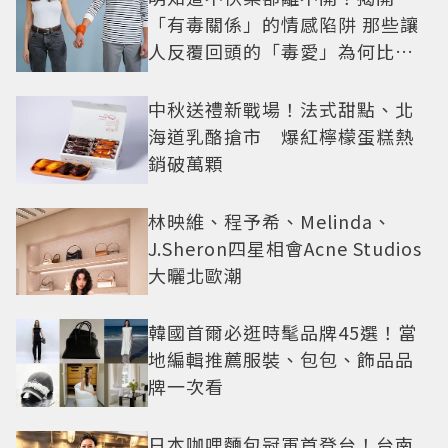
「有毒關係」的情感陷阱 那些讓
人反覆回頭的「毒愛」為何比菸
還難戒？
中秋送禮新戰場！法式甜點、北
海道乳酪搶市 爆紅檸檬蛋糕熱
銷破萬顆
林映維、程予希、Melinda、
J.Sheron四星相會Acne Studios
大曬北歐潮
韓國首爾必逛時髦品牌45選！當
地編輯推薦服裝、包包、飾品品
牌一次看
日本咖哩麵包冠軍首登台！台南