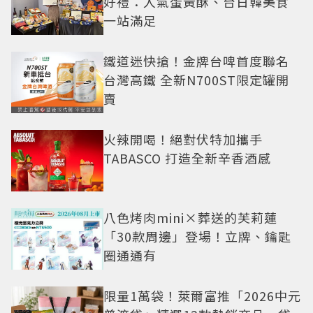
好禮：人氣蛋黃酥、台日韓美食
一站滿足
鐵道迷快搶！金牌台啤首度聯名
台灣高鐵 全新N700ST限定罐開
賣
火辣開喝！絕對伏特加攜手
TABASCO 打造全新辛香酒感
八色烤肉mini×葬送的芙莉蓮
「30款周邊」登場！立牌、鑰匙
圈通通有
限量1萬袋！萊爾富推「2026中元