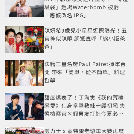
圾袋」趕場Waterbomb 被虧
「應該改名JPG」
陳妍希9歲兒小星星近照曝光！五
官神似陳曉 網驚直呼「縮小版爸
爸」
法籍三星名廚Paul Pairet揮軍台
北 帶來「簡單，從不簡單」料理
哲學
甜度爆表了！丁海寅《我的荒糖
戀愛》化身拳擊教練守護初戀 失
憶檢察官×假男友打造今夏必看
小甜劇
勞力士 x 蒙特雷老爺車大賽再度