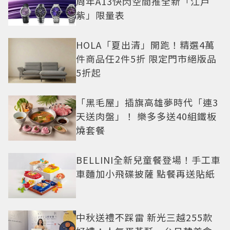
周年A13快閃空間推全新「江戶
紫」限量表
HOLA「夏出清」開跑！精選4萬
件商品任2件5折 限定門市絕版品
5折起
「黑毛屋」插旗高雄夢時代「連3
天送肉盤」！ 樂多多送40組鐵板
燒套餐
BELLINI全新兒童餐登場！手工車
車麵加小飛碟披薩 點餐再送貼紙
中秋送禮不踩雷 新光三越255款