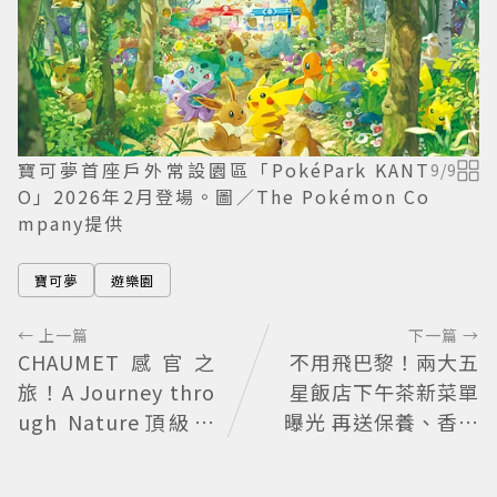
寶可夢首座戶外常設園區「PokéPark KANT
9
/
9
O」2026年2月登場。圖／The Pokémon Co
mpany提供
寶可夢
遊樂園
← 上一篇
下一篇 →
CHAUMET感官之
不用飛巴黎！兩大五
旅！A Journey thro
星飯店下午茶新菜單
ugh Nature頂級珠
曝光 再送保養、香氛
寶看見植物香氣
好禮