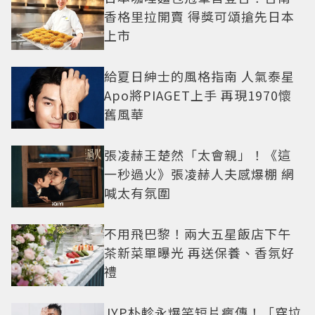
香格里拉開賣 得獎可頌搶先日本
上市
給夏日紳士的風格指南 人氣泰星
Apo將PIAGET上手 再現1970懷
舊風華
張凌赫王楚然「太會親」！《這
一秒過火》張凌赫人夫感爆棚 網
喊太有氛圍
不用飛巴黎！兩大五星飯店下午
茶新菜單曝光 再送保養、香氛好
禮
JYP朴軫永爆笑短片瘋傳！「穿垃