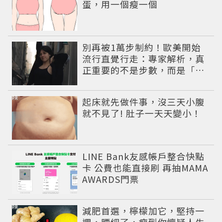
蛋，用一個瘦一個
別再被1萬步制約！歐美開始
流行直覺行走：專家解析，真
正重要的不是步數，而是「這
件事」
PR
起床就先做件事，沒三天小腹
就不見了! 肚子一天天變小！
LINE Bank友感帳戶整合快點
卡 公費也能直接刷 再抽MAMA
AWARDS門票
PR
減肥首選，檸檬加它，堅持一