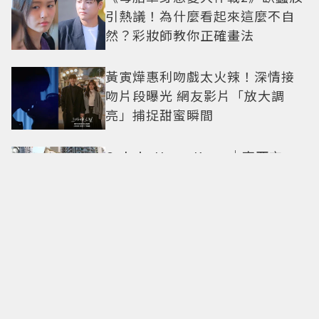
引熱議！為什麼看起來這麼不自
然？彩妝師教你正確畫法
黃寅燁惠利吻戲太火辣！深情接
吻片段曝光 網友影片「放大調
亮」捕捉甜蜜瞬間
Only in Hong Kong｜東西交
融，新舊並存 ｜摺疊城市-香港
不只月餅！「酥炸軟殼蟹＋蟹黃
醬」、「特調肉品＋調味鹽」中
秋送創意
拍出這張照片的記者小心了🤣！