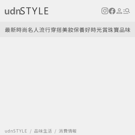
最新
時尚名人
流行穿搭
美妝保養
好時光
賞珠寶
品味
udnSTYLE
品味生活
消費情報