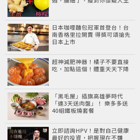
週，腰細了，瘦到你懷疑人生
日本咖哩麵包冠軍首登台！台
南香格里拉開賣 得獎可頌搶先
日本上市
PR
超神減肥神器！橘子不要直接
吃，加點這個！體重天天下降
「黑毛屋」插旗高雄夢時代
「連3天送肉盤」！ 樂多多送
40組鐵板燒套餐
PR
立即諮詢HPV！是對自己健康
最好的投資，把握現在不嫌