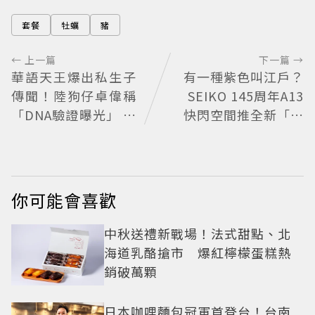
套餐
牡蠣
豬
← 上一篇
下一篇 →
華語天王爆出私生子
有一種紫色叫江戶？
傳聞！陸狗仔卓偉稱
SEIKO 145周年A13
「DNA驗證曝光」 全
快閃空間推全新「江
網瘋猜3字大咖
戶紫」限量表
你可能會喜歡
中秋送禮新戰場！法式甜點、北
海道乳酪搶市 爆紅檸檬蛋糕熱
銷破萬顆
日本咖哩麵包冠軍首登台！台南