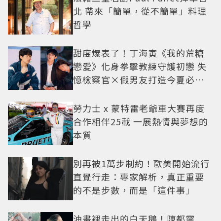
北 帶來「簡單，從不簡單」料理
哲學
甜度爆表了！丁海寅《我的荒糖
戀愛》化身拳擊教練守護初戀 失
憶檢察官×假男友打造今夏必看
小甜劇
勞力士 x 蒙特雷老爺車大賽再度
合作相伴25載 一展熱情與夢想的
本質
別再被1萬步制約！歐美開始流行
直覺行走：專家解析，真正重要
的不是步數，而是「這件事」
油畫裡走出的白天鵝！陳都靈