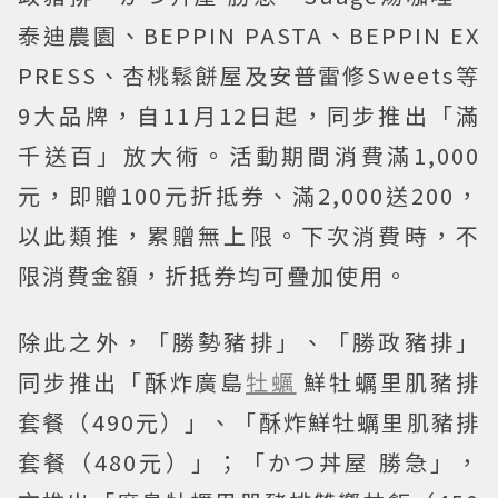
泰迪農園、BEPPIN PASTA、BEPPIN EX
PRESS、杏桃鬆餅屋及安普雷修Sweets等
9大品牌，自11月12日起，同步推出「滿
千送百」放大術。活動期間消費滿1,000
元，即贈100元折抵券、滿2,000送200，
以此類推，累贈無上限。下次消費時，不
限消費金額，折抵券均可疊加使用。
除此之外，「勝勢豬排」、「勝政豬排」
同步推出「酥炸廣島
牡蠣
鮮牡蠣里肌豬排
套餐（490元）」、「酥炸鮮牡蠣里肌豬排
套餐（480元）」；「かつ丼屋 勝急」，