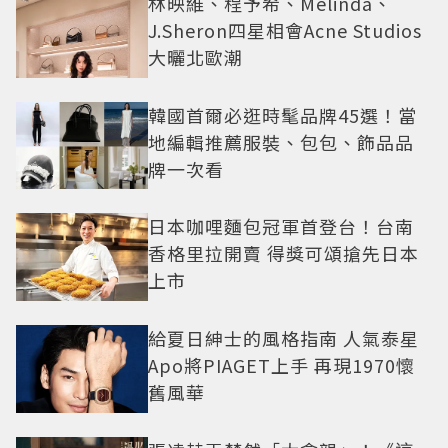
林映維、程予希、Melinda、
J.Sheron四星相會Acne Studios
大曬北歐潮
韓國首爾必逛時髦品牌45選！當
地編輯推薦服裝、包包、飾品品
牌一次看
日本咖哩麵包冠軍首登台！台南
香格里拉開賣 得獎可頌搶先日本
上市
給夏日紳士的風格指南 人氣泰星
Apo將PIAGET上手 再現1970懷
舊風華