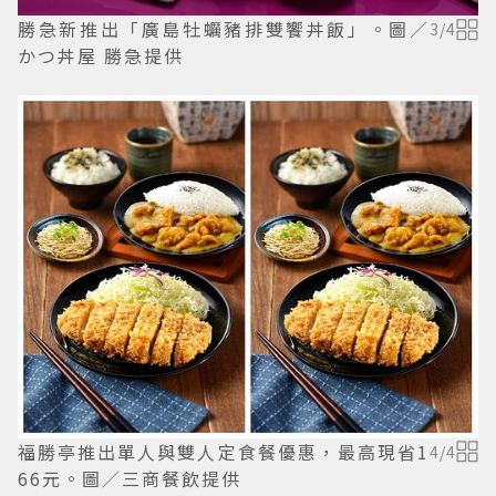
勝急新推出「廣島牡蠣豬排雙饗丼飯」。圖／
3
/
4
かつ丼屋 勝急提供
福勝亭推出單人與雙人定食餐優惠，最高現省1
4
/
4
66元。圖／三商餐飲提供