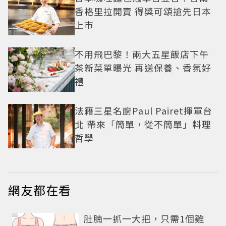
香格里拉開賣 得獎可頌搶先日本
上市
不用飛巴黎！兩大五星飯店下午
茶新菜單曝光 再送保養、香氛好
禮
法籍三星名廚Paul Pairet揮軍台
北 帶來「簡單，從不簡單」料理
哲學
網友都在看
PR
肚腩一抓一大把，只需1個雞