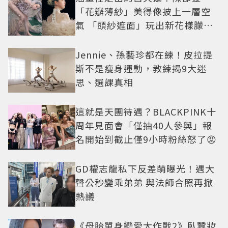
「花瓣薄紗」美得像披上一層空
氣 「頭紗遮面」玩出新花樣朦朧
美感太仙
Jennie、孫藝珍都在練！皮拉提
斯不是瘦身運動，教練揭9大迷
思、選課真相
這就是天團待遇？BLACKPINK十
周年見面會「僅抽40人參與」報
名開始到截止僅9小時粉絲怒了😡
GD權志龍私下反差萌曝光！遇大
聲公秒變乖弟弟 與法師合照再掀
熱議
《母胎單身戀愛大作戰2》臥蠶妝