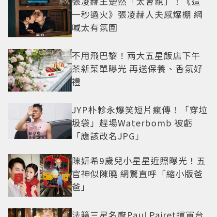
張凌赫王楚然「太會親」！《這
一秒過火》張凌赫人夫感爆棚 網
喊太有氛圍
不用飛巴黎！兩大五星飯店下午
茶新菜單曝光 再送保養、香氛好
禮
JYP朴軫永爆笑短片瘋傳！「穿垃
圾袋」趕場Waterbomb 被虧
「應該改名JPG」
陳妍希9歲兒小星星近照曝光！五
官神似陳曉 網驚直呼「縮小版爸
爸」
法籍三星名廚Paul Pairet揮軍台