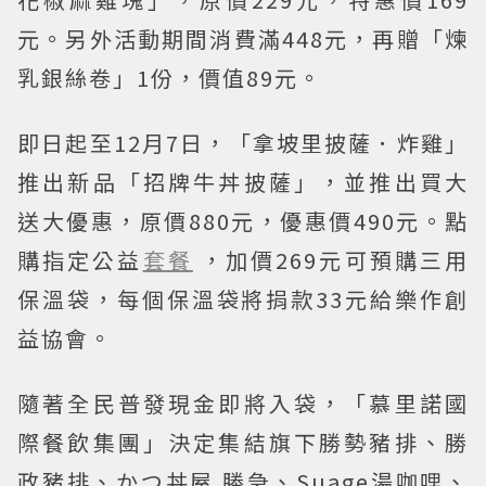
元。另外活動期間消費滿448元，再贈「煉
乳銀絲卷」1份，價值89元。
即日起至12月7日，「拿坡里披薩．炸雞」
推出新品「招牌牛丼披薩」，並推出買大
送大優惠，原價880元，優惠價490元。點
購指定公益
套餐
，加價269元可預購三用
保溫袋，每個保溫袋將捐款33元給樂作創
益協會。
隨著全民普發現金即將入袋，「慕里諾國
際餐飲集團」決定集結旗下勝勢豬排、勝
政豬排、かつ丼屋 勝急、Suage湯咖哩、