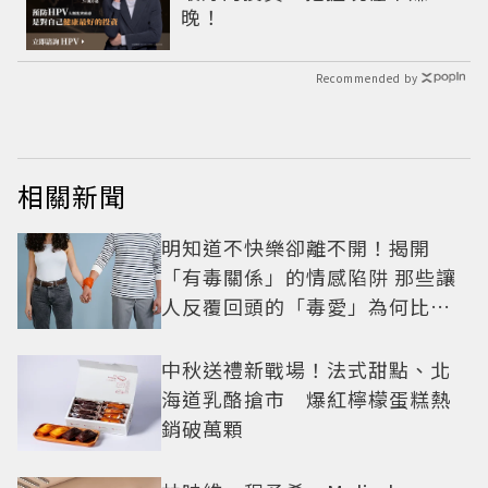
晚！
Recommended by
相關新聞
明知道不快樂卻離不開！揭開
「有毒關係」的情感陷阱 那些讓
人反覆回頭的「毒愛」為何比菸
還難戒？
中秋送禮新戰場！法式甜點、北
海道乳酪搶市 爆紅檸檬蛋糕熱
銷破萬顆