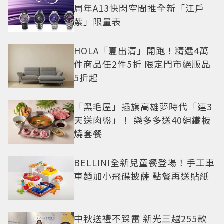
周年A13快閃空間推全新「江戶
紫」限量表
HOLA「夏出清」開跑！精選4萬
件商品任2件5折 限定門市絕版品
5折起
「黑毛屋」插旗高雄夢時代「連3
天送肉盤」！ 樂多多送40組鐵板
燒套餐
BELLINI全新兒童餐登場！手工車
車麵加小飛碟披薩 點餐再送貼紙
中秋送禮不踩雷 新光三越255款