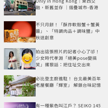
Only in Hong Kong｜東西交
融，新舊並存 ｜摺疊城市-香港
不只月餅！「酥炸軟殼蟹＋蟹黃
醬」、「特調肉品＋調味鹽」中
秋送創意
拍出這張照片的記者小心了🤣！
少女時代孝淵「絕美pose變搞
笑」撂狠話：把住址交出來
必比登主廚進駐！ 台北最美百年
老屋餐廳「輝室」 解鎖台味記憶
有一種紫色叫江戶？ SEIKO 145