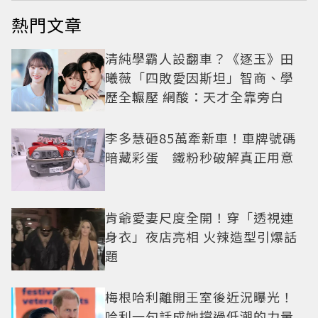
熱門文章
清純學霸人設翻車？《逐玉》田
曦薇「四敗愛因斯坦」智商、學
歷全輾壓 網酸：天才全靠旁白
李多慧砸85萬牽新車！車牌號碼
暗藏彩蛋 鐵粉秒破解真正用意
肯爺愛妻尺度全開！穿「透視連
身衣」夜店亮相 火辣造型引爆話
題
梅根哈利離開王室後近況曝光！
哈利一句話成她撐過低潮的力量