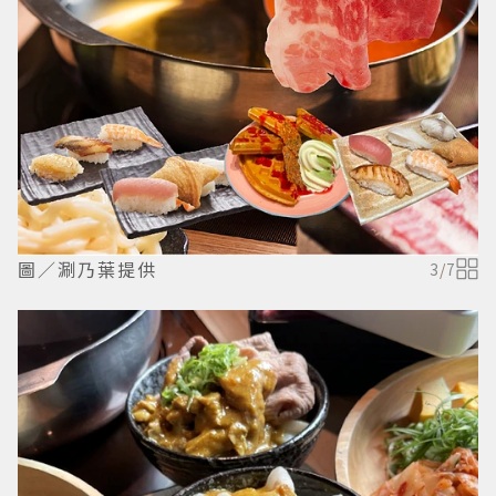
圖／涮乃葉提供
3
/
7