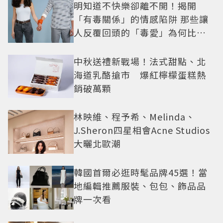
明知道不快樂卻離不開！揭開
「有毒關係」的情感陷阱 那些讓
人反覆回頭的「毒愛」為何比菸
還難戒？
中秋送禮新戰場！法式甜點、北
海道乳酪搶市 爆紅檸檬蛋糕熱
銷破萬顆
林映維、程予希、Melinda、
J.Sheron四星相會Acne Studios
大曬北歐潮
韓國首爾必逛時髦品牌45選！當
地編輯推薦服裝、包包、飾品品
牌一次看