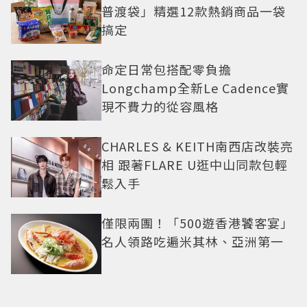
普渡袋」精選12款熱銷商品一袋
搞定
命定日常包搭配零負擔
Longchamp全新Le Cadence實
現不費力的從容風格
CHARLES & KEITH南西店改裝亮
相 跟著FLARE U逛中山同款包輕
鬆入手
僅限兩團！「500遊香港饕客宴」
名人領路吃遍米其林、亞洲第一