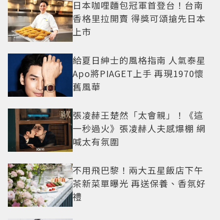
日本咖哩麵包冠軍首登台！台南
香格里拉開賣 得獎可頌搶先日本
上市
給夏日紳士的風格指南 人氣泰星
Apo將PIAGET上手 再現1970懷
舊風華
張凌赫王楚然「太會親」！《這
一秒過火》張凌赫人夫感爆棚 網
喊太有氛圍
不用飛巴黎！兩大五星飯店下午
茶新菜單曝光 再送保養、香氛好
禮