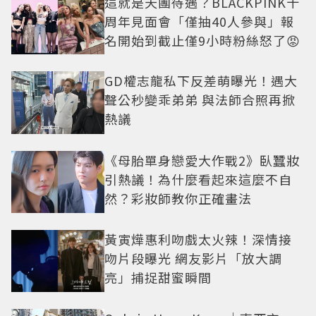
這就是天團待遇？BLACKPINK十
周年見面會「僅抽40人參與」報
名開始到截止僅9小時粉絲怒了😡
GD權志龍私下反差萌曝光！遇大
聲公秒變乖弟弟 與法師合照再掀
熱議
《母胎單身戀愛大作戰2》臥蠶妝
引熱議！為什麼看起來這麼不自
然？彩妝師教你正確畫法
黃寅燁惠利吻戲太火辣！深情接
吻片段曝光 網友影片「放大調
亮」捕捉甜蜜瞬間