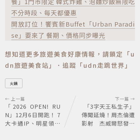
餐」1門市限定 韓式炸雞、泡麵炒飯無限吃
不分時段、每天都優惠
開放訂位！饗賓新Buffet「Urban Paradi
se」要來了 餐期、價格同步曝光
想知道更多旅遊美食好康情報，請鎖定「u
dn旅遊美食站」
．追蹤「udn走跳世界」
火鍋
← 上一篇
下一篇 →
「2026 OPEN! RU
「3字天王私生子」
N」12月6日開跑！ 7
傳聞延燒！周杰倫遭
大卡通IP、明星領跑
影射 杰威爾怒發聲
熱血出發
明