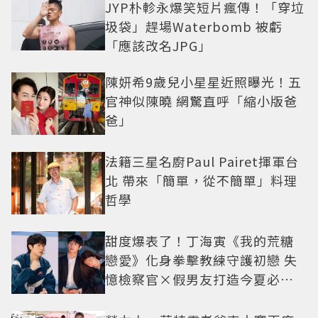
JYP朴軫永爆笑短片瘋傳！「穿垃
圾袋」趕場Waterbomb 被虧
「應該改名JPG」
陳妍希9歲兒小星星近照曝光！五
官神似陳曉 網驚直呼「縮小版爸
爸」
法籍三星名廚Paul Pairet揮軍台
北 帶來「簡單，從不簡單」料理
哲學
甜度爆表了！丁海寅《我的荒糖
戀愛》化身拳擊教練守護初戀 失
憶檢察官×假男友打造今夏必看
小甜劇