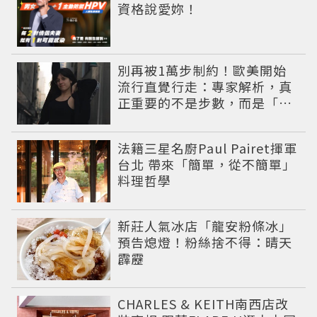
資格說愛妳！
別再被1萬步制約！歐美開始
流行直覺行走：專家解析，真
正重要的不是步數，而是「這
件事」
法籍三星名廚Paul Pairet揮軍
台北 帶來「簡單，從不簡單」
料理哲學
新莊人氣冰店「龍安粉條冰」
預告熄燈！粉絲捨不得：晴天
霹靂
CHARLES & KEITH南西店改