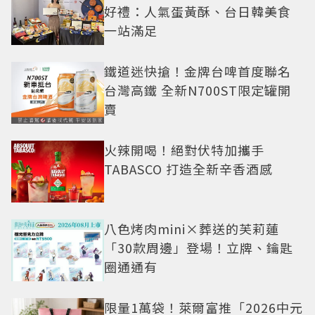
好禮：人氣蛋黃酥、台日韓美食
一站滿足
鐵道迷快搶！金牌台啤首度聯名
台灣高鐵 全新N700ST限定罐開
賣
火辣開喝！絕對伏特加攜手
TABASCO 打造全新辛香酒感
八色烤肉mini×葬送的芙莉蓮
「30款周邊」登場！立牌、鑰匙
圈通通有
限量1萬袋！萊爾富推「2026中元