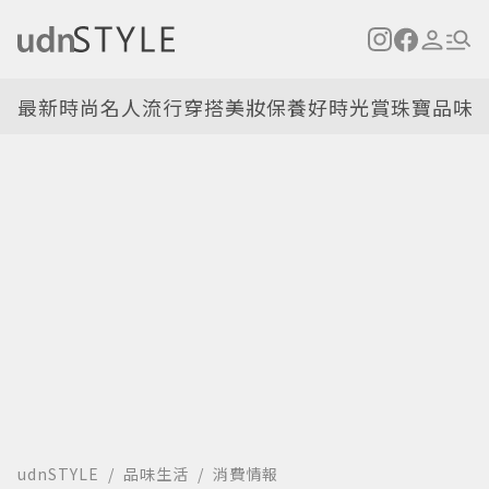
最新
時尚名人
流行穿搭
美妝保養
好時光
賞珠寶
品味
udnSTYLE
品味生活
消費情報