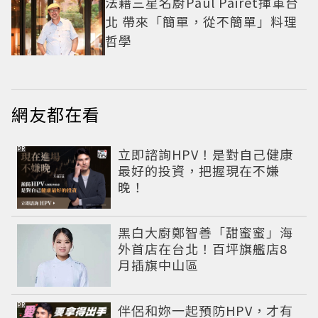
法籍三星名廚Paul Pairet揮軍台
北 帶來「簡單，從不簡單」料理
哲學
網友都在看
PR
立即諮詢HPV！是對自己健康
最好的投資，把握現在不嫌
晚！
黑白大廚鄭智善「甜蜜蜜」海
外首店在台北！百坪旗艦店8
月插旗中山區
PR
伴侶和妳一起預防HPV，才有