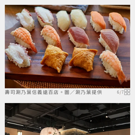
壽司涮乃葉信義遠百店。圖／涮乃葉提供
6
/
7