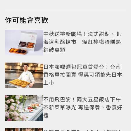
你可能會喜歡
中秋送禮新戰場！法式甜點、北
海道乳酪搶市 爆紅檸檬蛋糕熱
銷破萬顆
日本咖哩麵包冠軍首登台！台南
香格里拉開賣 得獎可頌搶先日本
上市
不用飛巴黎！兩大五星飯店下午
茶新菜單曝光 再送保養、香氛好
禮