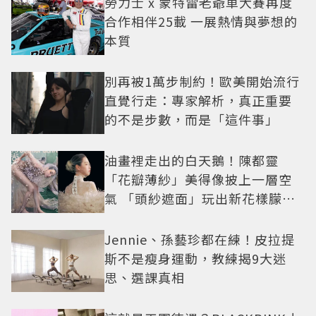
勞力士 x 蒙特雷老爺車大賽再度
合作相伴25載 一展熱情與夢想的
本質
別再被1萬步制約！歐美開始流行
直覺行走：專家解析，真正重要
的不是步數，而是「這件事」
油畫裡走出的白天鵝！陳都靈
「花瓣薄紗」美得像披上一層空
氣 「頭紗遮面」玩出新花樣朦朧
美感太仙
Jennie、孫藝珍都在練！皮拉提
斯不是瘦身運動，教練揭9大迷
思、選課真相