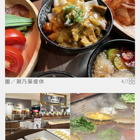
圖／涮乃葉提供
4
/
7