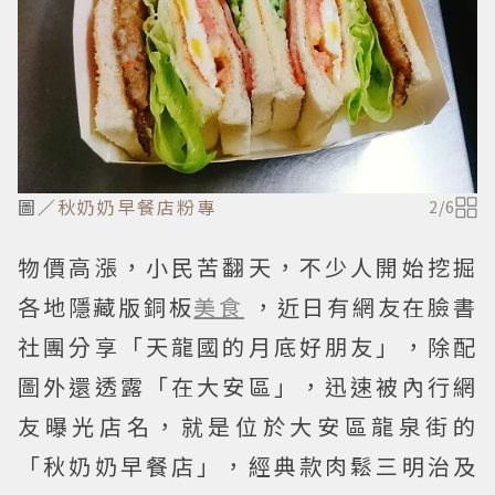
圖／
秋奶奶早餐店粉專
2
/
6
物價高漲，小民苦翻天，不少人開始挖掘
各地隱藏版銅板
美食
，近日有網友在臉書
社團分享「天龍國的月底好朋友」，除配
圖外還透露「在大安區」，迅速被內行網
友曝光店名，就是位於大安區龍泉街的
「秋奶奶早餐店」，經典款肉鬆三明治及