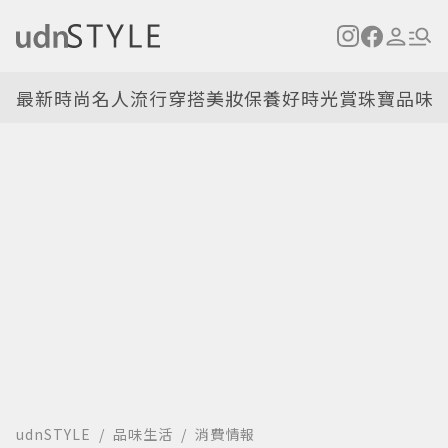
最新
時尚名人
流行穿搭
美妝保養
好時光
賞珠寶
品味
udnSTYLE
品味生活
消費情報