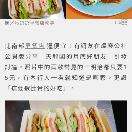
圖／
秋奶奶早餐店粉專
1
/
6
比南部
早餐店
還便宜！有網友在爆廢公社
公開版
分享
「天龍國的月底好朋友」引發
討論，照片中的兩款常見的三明治都只要1
5元，有內行人一看就知道是哪家，更讚
「這個還比貴的好吃」。