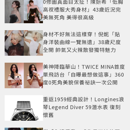
0修圖真面目太扯！陳妍希「低胸
高衩禮服大秀身材」43歲近況完
美無死角 美得很高級
身材不好無法這樣穿！倪妮「貼
身洋裝曲線一覽無遺」38歲尺度
全開 帥氣又火辣散發獨特魅力
美神降臨華山！TWICE MINA首度
單飛訪台「自曝最想做這事」360
度0死角美貌保養祕訣一次公開
重返1959經典設計！Longines浪
琴Legend Diver 59潛水表 復刻
懷舊