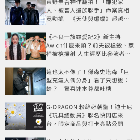
東野圭吾神作翻拍！「嫌犯家
人、被害人遺族聯手」命案真相
竟動搖 《天使與蝙蝠》超越懸
疑框架展開
《不良一族尋愛記2》新主持
Awich什麼來頭？前夫被槍殺、家
裡被槍掃射 人生經歷比參演者還
抓馬！
這也太不像了！傑森史塔森「巨
型充氣人偶分身」看了只想說：
蛤？ 驚喜連本尊都吐槽
G-DRAGON 粉絲必朝聖！迪士尼
《玩具總動員》聯名快閃店來
台，限定商品與打卡亮點公開