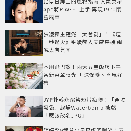
給夏日紳士的風格指南 人氣泰星
Apo將PIAGET上手 再現1970懷
舊風華
張凌赫王楚然「太會親」！《這
一秒過火》張凌赫人夫感爆棚 網
喊太有氛圍
不用飛巴黎！兩大五星飯店下午
茶新菜單曝光 再送保養、香氛好
禮
JYP朴軫永爆笑短片瘋傳！「穿垃
圾袋」趕場Waterbomb 被虧
「應該改名JPG」
陳妍希9歲兒小星星近照曝光！五