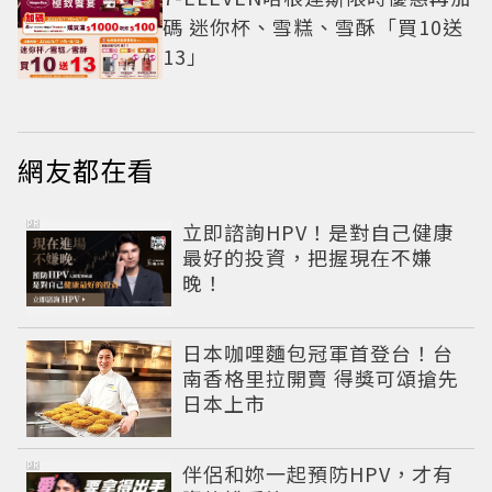
碼 迷你杯、雪糕、雪酥「買10送
13」
網友都在看
PR
立即諮詢HPV！是對自己健康
最好的投資，把握現在不嫌
晚！
日本咖哩麵包冠軍首登台！台
南香格里拉開賣 得獎可頌搶先
日本上市
PR
伴侶和妳一起預防HPV，才有