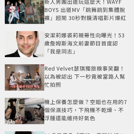
新人男團出道玩這麼大！WAYF
BOYS 出道MV「跳舞跳到集體脫
褲」超鬧 30秒對鏡清唱影片爆紅
安潔莉娜裘莉親哥性向曝光！53
歲詹姆斯海文前妻節目首度認
「我是同志」
Red Velvet瑟琪獨旅糗事笑翻！
以為被認出 下一秒竟被當路人幫
忙拍照
機上保養怎麼做？空姐也在用的7
個保濕技巧，下飛機不乾燥、不
浮腫還能維持好氣色