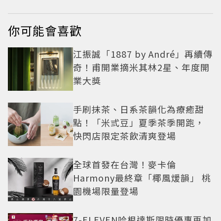
你可能會喜歡
江振誠「1887 by André」再續傳
奇！甫開業摘米其林2星、年度開
業大獎
手刷抹茶、日系茶韻化為療癒甜
點！「米弎豆」夏季茶季開跑，
快閃店限定茶飲清爽登場
全球首發在台灣！麥卡倫
Harmony最終章「椰風煖韻」 桃
園機場限量登場
7-ELEVEN哈根達斯限時優惠再加