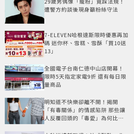
29歲男偶像「寵粉」竟踩法規！
遭警方約談後現身籲粉絲守法
7-ELEVEN哈根達斯限時優惠再加
碼 迷你杯、雪糕、雪酥「買10送
13」
全國電子台南仁德中山店開幕！
限時5天指定家電9折 還有每日限
量商品
明知道不快樂卻離不開！揭開
「有毒關係」的情感陷阱 那些讓
人反覆回頭的「毒愛」為何比菸
還難戒？