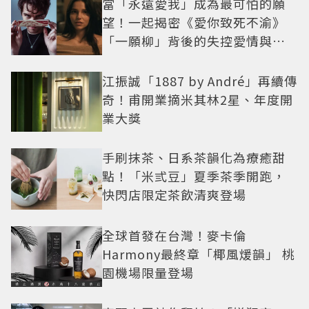
當「永遠愛我」成為最可怕的願
望！一起揭密《愛你致死不渝》
「一願柳」背後的失控愛情與爆
紅之路
江振誠「1887 by André」再續傳
奇！甫開業摘米其林2星、年度開
業大獎
手刷抹茶、日系茶韻化為療癒甜
點！「米弎豆」夏季茶季開跑，
快閃店限定茶飲清爽登場
全球首發在台灣！麥卡倫
Harmony最終章「椰風煖韻」 桃
園機場限量登場