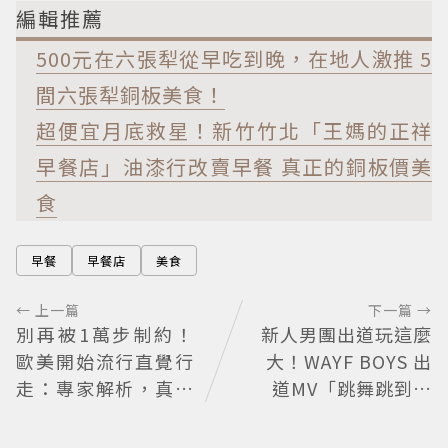
編輯推薦
500元在六張犁從早吃到晚，在地人激推 5
間六張犁銅板美食！
超便宜月底救星！新竹竹北「王媽的正祥
早餐店」油漆行改賣早餐 真正的銅板價美
食
早餐
早餐店
美食
← 上一篇
下一篇 →
別再被1萬步制約！
新人男團出道玩這麼
歐美開始流行直覺行
大！WAYF BOYS 出
走：專家解析，真正
道MV「跳舞跳到集
重要的不是步數，而
體脫褲」超鬧 30秒
是「這件事」
對鏡清唱影片爆紅