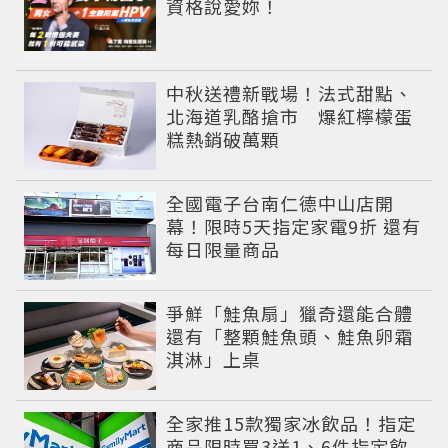
資格說愛妳！
中秋送禮新戰場！法式甜點、
北海道乳酪搶市 爆紅檸檬蛋
糕熱銷破萬顆
全國電子台南仁德中山店開
幕！限時5天指定家電9折 還有
每日限量商品
爭鮮「鮭魚扇」獵奇還能合體
還有「整顆鮭魚頭、鮭魚卵霜
淇淋」上桌
全家推15款獨家冰飲品！指定
商品限時買3送1、6件指定飲