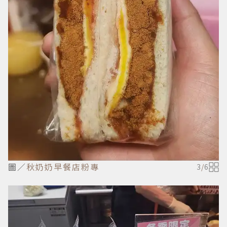
圖／
秋奶奶早餐店粉專
3
/
6