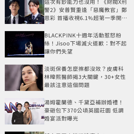
這次有鈔能力也沒用！《財閥X刑
警2》安普賢重逢「惡魔教官」鄭
恩彩 首播收視6.1%超第一季開紅
盤
BLACKPINK十週年活動惹怒粉
絲！Jisoo下場滅火道歉：對不起
讓你們失望
淡斑保養怎麼擦都沒效？皮膚科
林暐熙醫師揭3大關鍵，30+女性
最該注意這個問題
湯姆霍蘭德、千黛亞補辦婚禮！
豪砸包下370公頃英國莊園 低調
婚宴派對曝光