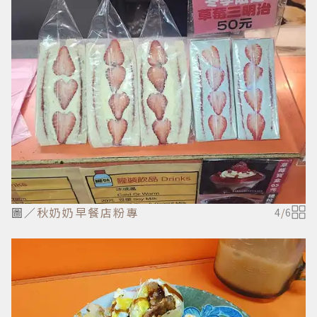
圖／
秋奶奶早餐店粉專
4
/
6