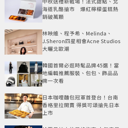
中秋送禮新戰場！法式甜點、北
海道乳酪搶市 爆紅檸檬蛋糕熱
銷破萬顆
林映維、程予希、Melinda、
J.Sheron四星相會Acne Studios
大曬北歐潮
韓國首爾必逛時髦品牌45選！當
地編輯推薦服裝、包包、飾品品
牌一次看
日本咖哩麵包冠軍首登台！台南
香格里拉開賣 得獎可頌搶先日本
上市